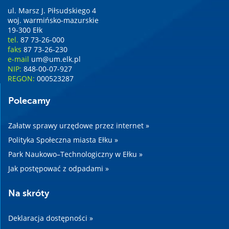
ul. Marsz J. Piłsudskiego 4
woj. warmińsko-mazurskie
19-300 Ełk
tel.
87 73-26-000
faks
87 73-26-230
e-mail
um@um.elk.pl
NIP:
848-00-07-927
REGON:
000523287
Polecamy
Załatw sprawy urzędowe przez internet »
Polityka Społeczna miasta Ełku »
Park Naukowo–Technologiczny w Ełku »
Jak postępować z odpadami »
Na skróty
Deklaracja dostępności »