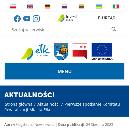
E-URZĄD
MENU
AKTUALNOŚCI
Strona główna
/
Aktualności
/
Pierwsze spotkanie Komitetu
Rewitalizacji Miasta Ełku
Autor:
Magdalena Nowikowska |
Data publikacji:
24 Sierpnia 2023