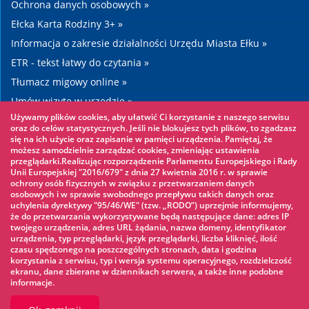
Ochrona danych osobowych »
Ełcka Karta Rodziny 3+ »
Informacja o zakresie działalności Urzędu Miasta Ełku »
ETR - tekst łatwy do czytania »
Tłumacz migowy online »
Umów wizytę w urzędzie »
Używamy plików cookies, aby ułatwić Ci korzystanie z naszego serwisu
Drogi »
oraz do celów statystycznych. Jeśli nie blokujesz tych plików, to zgadzasz
się na ich użycie oraz zapisanie w pamięci urządzenia. Pamiętaj, że
możesz samodzielnie zarządzać cookies, zmieniając ustawienia
Warto zobaczyć
przeglądarki.Realizując rozporządzenie Parlamentu Europejskiego i Rady
Unii Europejskiej "2016/679" z dnia 27 kwietnia 2016 r. w sprawie
ochrony osób fizycznych w związku z przetwarzaniem danych
Park linowy »
osobowych i w sprawie swobodnego przepływu takich danych oraz
uchylenia dyrektywy "95/46/WE" (tzw. „RODO”) uprzejmie informujemy,
Park Wodny »
że do przetwarzania wykorzystywane będą następujące dane: adres IP
Lodowisko »
twojego urządzenia, adres URL żądania, nazwa domeny, identyfikator
urządzenia, typ przeglądarki, język przeglądarki, liczba kliknięć, ilość
KINOECK »
czasu spędzonego na poszczególnych stronach, data i godzina
korzystania z serwisu, typ i wersja systemu operacyjnego, rozdzielczość
Muzeum »
ekranu, dane zbierane w dziennikach serwera, a także inne podobne
informacje.