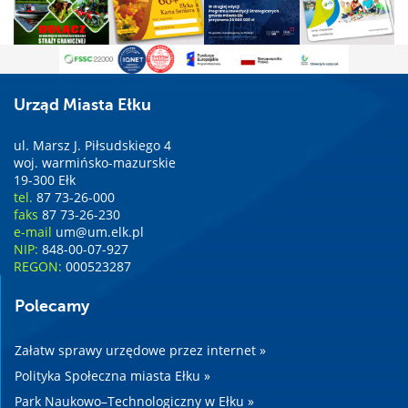
Urząd Miasta Ełku
ul. Marsz J. Piłsudskiego 4
woj. warmińsko-mazurskie
19-300 Ełk
tel.
87 73-26-000
faks
87 73-26-230
e-mail
um@um.elk.pl
NIP:
848-00-07-927
REGON:
000523287
Polecamy
Załatw sprawy urzędowe przez internet »
Polityka Społeczna miasta Ełku »
Park Naukowo–Technologiczny w Ełku »