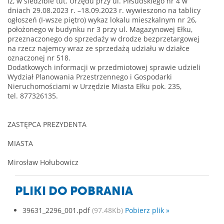
iż, w siedzibie tut. Urzędu przy ul. Piłsudskiego nr 4 w
dniach 29.08.2023 r. –18.09.2023 r. wywieszono na tablicy
ogłoszeń (I-wsze piętro) wykaz lokalu mieszkalnym nr 26,
położonego w budynku nr 3 przy ul. Magazynowej Ełku,
przeznaczonego do sprzedaży w drodze bezprzetargowej
na rzecz najemcy wraz ze sprzedażą udziału w działce
oznaczonej nr 518.
Dodatkowych informacji w przedmiotowej sprawie udzieli
Wydział Planowania Przestrzennego i Gospodarki
Nieruchomościami w Urzędzie Miasta Ełku pok. 235,
tel. 877326135.
ZASTĘPCA PREZYDENTA
MIASTA
Mirosław Hołubowicz
PLIKI DO POBRANIA
39631_2296_001.pdf
(97.48Kb)
Pobierz plik »