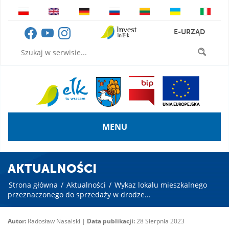
E-URZĄD
MENU
AKTUALNOŚCI
Strona główna
/
Aktualności
/
Wykaz lokalu mieszkalnego
przeznaczonego do sprzedaży w drodze...
Autor:
Radosław Nasalski |
Data publikacji:
28 Sierpnia 2023