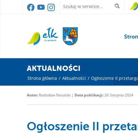
Stro
AKTUALNOŚCI
Strona główna
/
Aktualności
/
Ogłoszenie II przetar
Autor:
Radosław Nasalski |
Data publikacji:
26 Sierpnia 2024
Ogłoszenie II przet