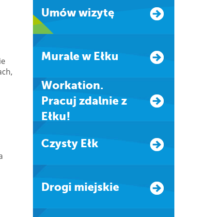
Umów wizytę
Murale w Ełku
ie
ach,
Workation.
Pracuj zdalnie z
Ełku!
Czysty Ełk
a
Drogi miejskie