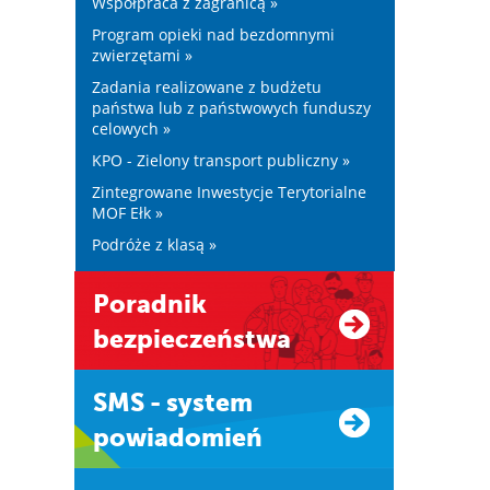
Współpraca z zagranicą »
Program opieki nad bezdomnymi
zwierzętami »
Zadania realizowane z budżetu
państwa lub z państwowych funduszy
celowych »
KPO - Zielony transport publiczny »
Zintegrowane Inwestycje Terytorialne
MOF Ełk »
Podróże z klasą »
Poradnik
bezpieczeństwa
SMS - system
powiadomień