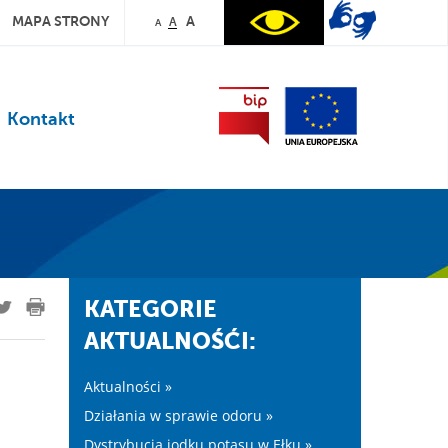
MAPA STRONY
A
A
A
Kontakt
KATEGORIE
AKTUALNOŚĆI:
Aktualności »
Działania w sprawie odoru »
Dystrybucja jodku potasu w Ełku »