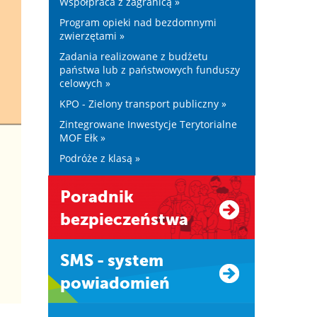
Współpraca z zagranicą »
Program opieki nad bezdomnymi
zwierzętami »
Zadania realizowane z budżetu
państwa lub z państwowych funduszy
celowych »
KPO - Zielony transport publiczny »
Zintegrowane Inwestycje Terytorialne
MOF Ełk »
Podróże z klasą »
Poradnik
bezpieczeństwa
SMS - system
powiadomień