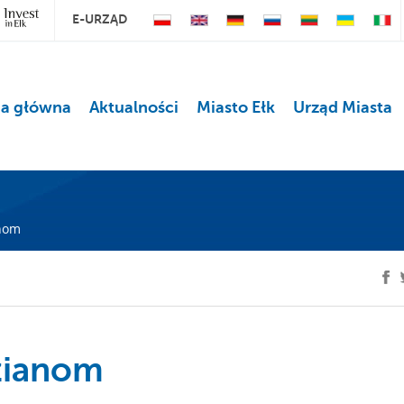
E-URZĄD
na główna
Aktualności
Miasto Ełk
Urząd Miasta
nom
zianom