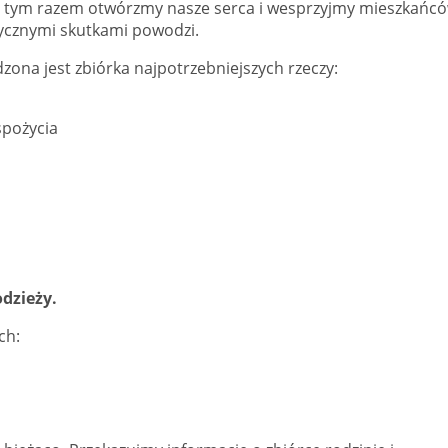
. I tym razem otwórzmy nasze serca i wesprzyjmy mieszkańc
tycznymi skutkami powodzi.
zona jest zbiórka najpotrzebniejszych rzeczy:
spożycia
odzieży.
ch: