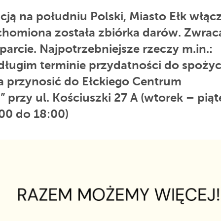
ją na południu Polski, Miasto Ełk włąc
chomiona została zbiórka darów. Zwra
parcie. Najpotrzebniejsze rzeczy m.in.:
ługim terminie przydatności do spożyc
a przynosić do Ełckiego Centrum
” przy ul. Kościuszki 27 A (wtorek – piąt
00 do 18:00)