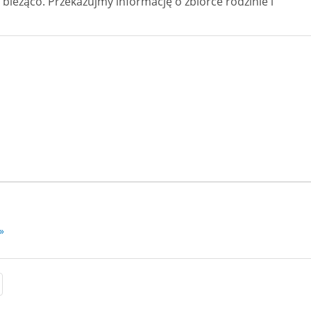
bieżąco. Przekazujmy informację o zbiórce rodzinie i
»