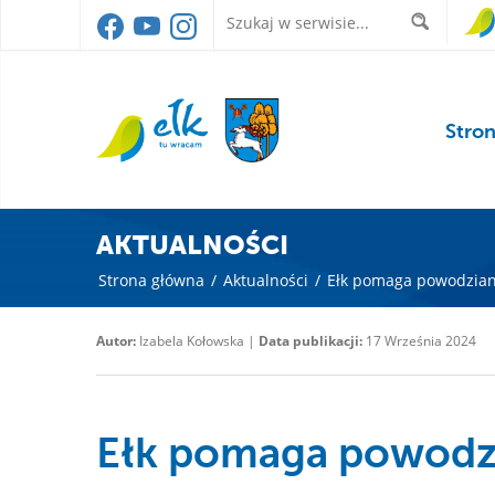
Stro
AKTUALNOŚCI
Strona główna
/
Aktualności
/
Ełk pomaga powodzia
Autor:
Izabela Kołowska |
Data publikacji:
17 Września 2024
Ełk pomaga powod