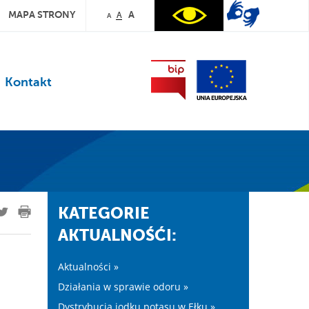
MAPA STRONY
A
A
A
Kontakt
KATEGORIE
AKTUALNOŚĆI:
Aktualności »
Działania w sprawie odoru »
Dystrybucja jodku potasu w Ełku »