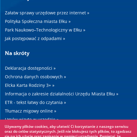
Załatw sprawy urzędowe przez internet »
Polityka Społeczna miasta Ełku »
Park Naukowo–Technologiczny w Ełku »
Jak postępować z odpadami »
Na skróty
Deklaracja dostępności »
Ochrona danych osobowych »
Ełcka Karta Rodziny 3+ »
Informacja o zakresie działalności Urzędu Miasta Ełku »
ETR - tekst łatwy do czytania »
Tłumacz migowy online »
Umów wizytę w urzędzie »
Używamy plików cookies, aby ułatwić Ci korzystanie z naszego serwisu
Drogi »
oraz do celów statystycznych. Jeśli nie blokujesz tych plików, to zgadzasz
się na ich użycie oraz zapisanie w pamięci urządzenia. Pamiętaj, że