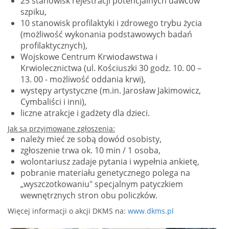
25 stanowisk rejestracji potencjalnych dawców
szpiku,
10 stanowisk profilaktyki i zdrowego trybu życia
(możliwość wykonania podstawowych badań
profilaktycznych),
Wojskowe Centrum Krwiodawstwa i
Krwiolecznictwa (ul. Kościuszki 30 godz. 10. 00 –
13. 00 - możliwość oddania krwi),
występy artystyczne (m.in. Jarosław Jakimowicz,
Cymbaliści i inni),
liczne atrakcje i gadżety dla dzieci.
Jak są przyjmowane zgłoszenia:
należy mieć ze sobą dowód osobisty,
zgłoszenie trwa ok. 10 min / 1 osoba,
wolontariusz zadaje pytania i wypełnia ankietę,
pobranie materiału genetycznego polega na
„wyszczotkowaniu" specjalnym patyczkiem
wewnętrznych stron obu policzków.
Więcej informacji o akcji DKMS na:
www.dkms.pl