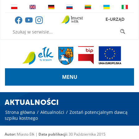
E-URZĄD
MENU
AKTUALNOŚCI
Strona główna
/
Aktualności
/
Zostań potencjalnym dawcą
szpiku kostnego
Autor:
Miasto Ełk |
Data publikacji:
30 Października 2015