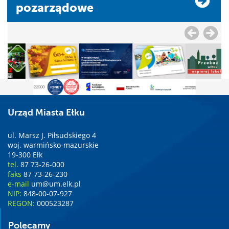
pozarządowe
Urząd Miasta Ełku
ul. Marsz J. Piłsudskiego 4
woj. warmińsko-mazurskie
19-300 Ełk
tel.
87 73-26-000
faks
87 73-26-230
e-mail
um@um.elk.pl
NIP:
848-00-07-927
REGON:
000523287
Polecamy