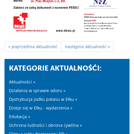
« poprzednia aktualność
następna aktualność »
KATEGORIE AKTUALNOŚĆI:
Aktualności »
Działania w sprawie odoru »
Dystrybucja jodku potasu w Ełku »
Dzieje się w Ełku - wydarzenia »
Edukacja »
Ochrona ludności i obrona cywilna »
Filmy z cyklu Bezpieczny Ełk »