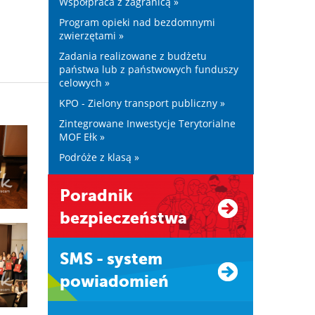
Współpraca z zagranicą »
Program opieki nad bezdomnymi
zwierzętami »
Zadania realizowane z budżetu
państwa lub z państwowych funduszy
celowych »
KPO - Zielony transport publiczny »
Zintegrowane Inwestycje Terytorialne
MOF Ełk »
Podróże z klasą »
Poradnik
bezpieczeństwa
SMS - system
powiadomień