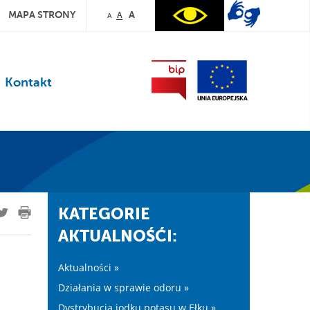
MAPA STRONY
A
A
A
Kontakt
KATEGORIE
AKTUALNOŚĆI:
Aktualności »
Działania w sprawie odoru »
Dystrybucja jodku potasu w Ełku »