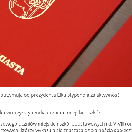
ł otrzymują od prezydenta Ełku stypendia za aktywność
łku wręczył stypendia uczniom miejskich szkół.
sowego uczniów miejskich szkół podstawowych (kl. V-VIII) o
towych, którzy wykazują się znaczącą działalnością społecz