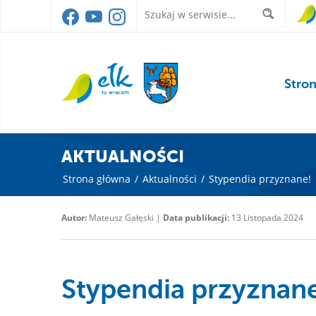
Stro
AKTUALNOŚCI
Strona główna
/
Aktualności
/
Stypendia przyznane!
Autor:
Mateusz Gałęski |
Data publikacji:
13 Listopada 2024
Stypendia przyznan