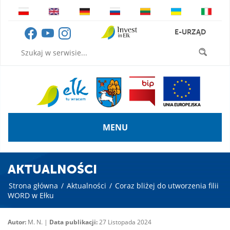
E-URZĄD
MENU
AKTUALNOŚCI
Strona główna
/
Aktualności
/
Coraz bliżej do utworzenia filii
WORD w Ełku
Autor:
M. N. |
Data publikacji:
27 Listopada 2024