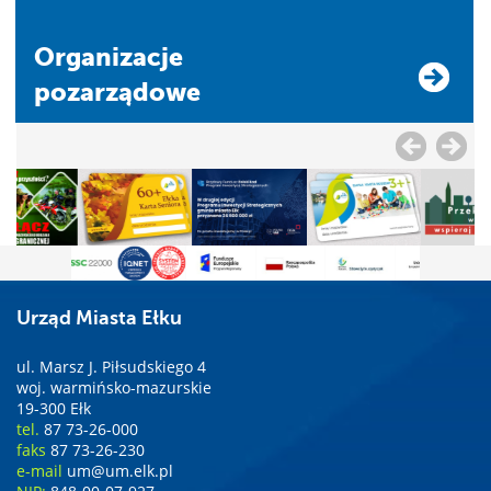
Organizacje
pozarządowe
Urząd Miasta Ełku
ul. Marsz J. Piłsudskiego 4
woj. warmińsko-mazurskie
19-300 Ełk
tel.
87 73-26-000
faks
87 73-26-230
e-mail
um@um.elk.pl