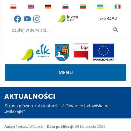
E-URZĄD
MENU
AKTUALNOŚCI
Strona główna
/
Aktualności
/
Otwarcie lodowiska na
„Mikołajki”
Autor:
Tomasz Walczuk |
Data publikacji:
28 Listopada 2024