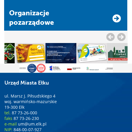
Organizacje
pozarządowe
Urząd Miasta Ełku
ul. Marsz J. Piłsudskiego 4
woj. warmińsko-mazurskie
19-300 Ełk
tel.
87 73-26-000
faks
87 73-26-230
e-mail
um@um.elk.pl
NIP:
848-00-07-927