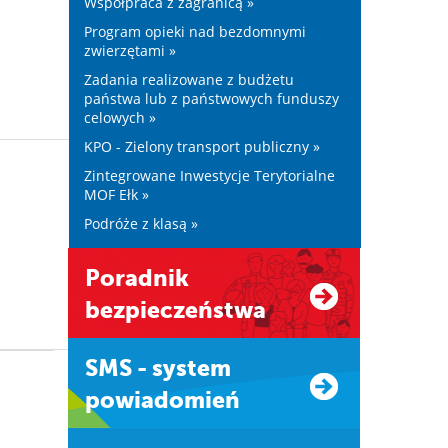
Współpraca z zagranicą »
Program opieki nad bezdomnymi
zwierzętami »
Zadania realizowane z budżetu
państwa lub z państwowych funduszy
celowych »
KPO - Zielony transport publiczny »
Zintegrowane Inwestycje Terytorialne
MOF Ełk »
Podróże z klasą »
Poradnik
bezpieczeństwa
SMS - system
powiadomień