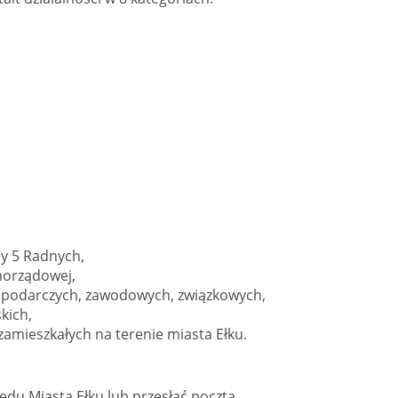
y 5 Radnych,
morządowej,
ospodarczych, zawodowych, związkowych,
kich,
 zamieszkałych na terenie miasta Ełku.
ędu Miasta Ełku lub przesłać pocztą.