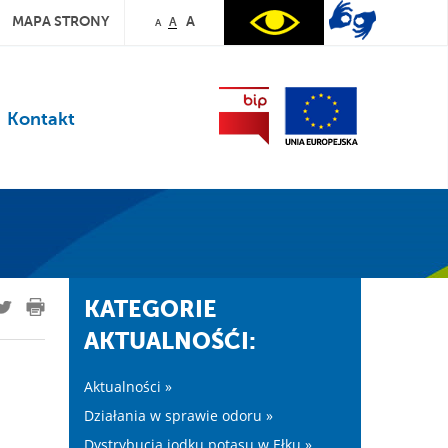
MAPA STRONY
A
A
A
Kontakt
KATEGORIE
AKTUALNOŚĆI:
Aktualności »
Działania w sprawie odoru »
Dystrybucja jodku potasu w Ełku »