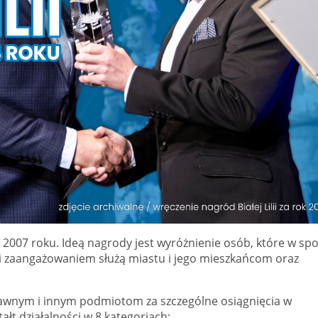
d 2007 roku. Ideą nagrody jest wyróżnienie osób, które w sp
 i zaangażowaniem służą miastu i jego mieszkańcom oraz
awnym i innym podmiotom za szczególne osiągnięcia w
łt działalności w 8 kategoriach: