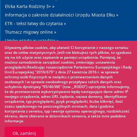
Ełcka Karta Rodziny 3+ »
Informacja o zakresie działalności Urzędu Miasta Ełku »
ETR - tekst łatwy do czytania »
Tłumacz migowy online »
Umów wizytę w urzędzie »
Używamy plików cookies, aby ułatwić Ci korzystanie z naszego serwisu
Drogi »
oraz do celów statystycznych. Jeśli nie blokujesz tych plików, to zgadzasz
się na ich użycie oraz zapisanie w pamięci urządzenia. Pamiętaj, że
możesz samodzielnie zarządzać cookies, zmieniając ustawienia
Warto zobaczyć
przeglądarki.Realizując rozporządzenie Parlamentu Europejskiego i Rady
Unii Europejskiej "2016/679" z dnia 27 kwietnia 2016 r. w sprawie
ochrony osób fizycznych w związku z przetwarzaniem danych
Park linowy »
osobowych i w sprawie swobodnego przepływu takich danych oraz
uchylenia dyrektywy "95/46/WE" (tzw. „RODO”) uprzejmie informujemy,
Park Wodny »
że do przetwarzania wykorzystywane będą następujące dane: adres IP
Lodowisko »
twojego urządzenia, adres URL żądania, nazwa domeny, identyfikator
urządzenia, typ przeglądarki, język przeglądarki, liczba kliknięć, ilość
KINOECK »
czasu spędzonego na poszczególnych stronach, data i godzina
korzystania z serwisu, typ i wersja systemu operacyjnego, rozdzielczość
Muzeum »
ekranu, dane zbierane w dziennikach serwera, a także inne podobne
informacje.
Ok, zamknij