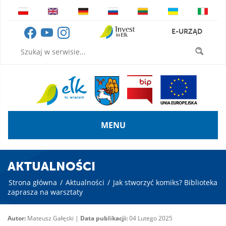
E-URZĄD
MENU
AKTUALNOŚCI
Strona główna
/
Aktualności
/
Jak stworzyć komiks? Biblioteka
zaprasza na warsztaty
Autor:
Mateusz Gałęski |
Data publikacji:
04 Lutego 2025