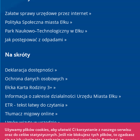
Załatw sprawy urzędowe przez internet »
Polityka Społeczna miasta Ełku »
Park Naukowo–Technologiczny w Ełku »
Jak postępować z odpadami »
Na skróty
Deklaracja dostępności »
Ochrona danych osobowych »
Ełcka Karta Rodziny 3+ »
Informacja o zakresie działalności Urzędu Miasta Ełku »
ETR - tekst łatwy do czytania »
Tłumacz migowy online »
Umów wizytę w urzędzie »
Używamy plików cookies, aby ułatwić Ci korzystanie z naszego serwisu
Drogi »
oraz do celów statystycznych. Jeśli nie blokujesz tych plików, to zgadzasz
się na ich użycie oraz zapisanie w pamięci urządzenia. Pamiętaj, że