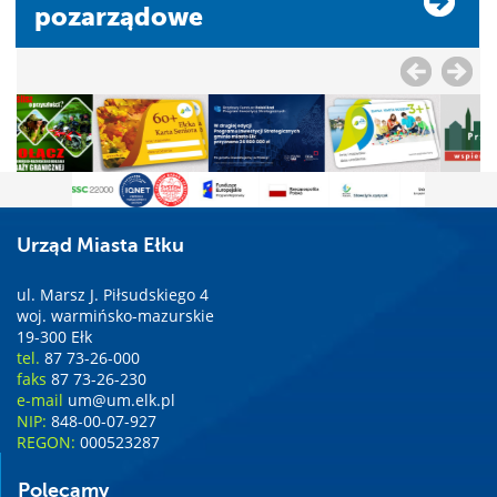
pozarządowe
Urząd Miasta Ełku
ul. Marsz J. Piłsudskiego 4
woj. warmińsko-mazurskie
19-300 Ełk
tel.
87 73-26-000
faks
87 73-26-230
e-mail
um@um.elk.pl
NIP:
848-00-07-927
REGON:
000523287
Polecamy