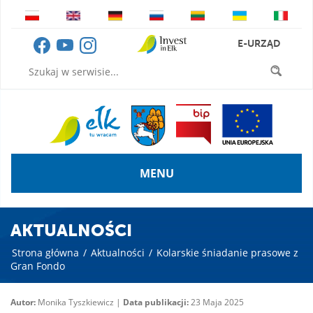
E-URZĄD
MENU
AKTUALNOŚCI
Strona główna
/
Aktualności
/
Kolarskie śniadanie prasowe z
Gran Fondo
Autor:
Monika Tyszkiewicz |
Data publikacji:
23 Maja 2025