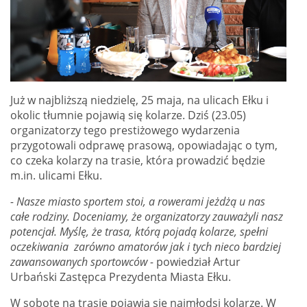
Już w najbliższą niedzielę, 25 maja, na ulicach Ełku i
okolic tłumnie pojawią się kolarze. Dziś (23.05)
organizatorzy tego prestiżowego wydarzenia
przygotowali odprawę prasową, opowiadając o tym,
co czeka kolarzy na trasie, która prowadzić będzie
m.in. ulicami Ełku.
- Nasze miasto sportem stoi, a rowerami jeżdżą u nas
całe rodziny. Doceniamy, że organizatorzy zauważyli nasz
potencjał. Myślę, że trasa, którą pojadą kolarze, spełni
oczekiwania zarówno amatorów jak i tych nieco bardziej
zawansowanych sportowców -
powiedział Artur
Urbański Zastępca Prezydenta Miasta Ełku.
W sobotę na trasie pojawią się najmłodsi kolarze. W