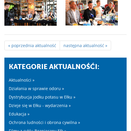
« poprzednia aktualność
następna aktualność »
KATEGORIE AKTUALNOŚĆI:
Aktualności »
Działania w sprawie odoru »
Dystrybucja jodku potasu w Ełku »
Dzieje się w Ełku - wydarzenia »
Edukacja »
Ochrona ludności i obrona cywilna »
Filmy z cyklu Bezpieczny Ełk »