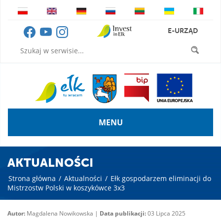
E-URZĄD
MENU
AKTUALNOŚCI
Strona główna
/
Aktualności
/
Ełk gospodarzem eliminacji do
Mistrzostw Polski w koszykówce 3x3
Autor:
Magdalena Nowikowska |
Data publikacji:
03 Lipca 2025