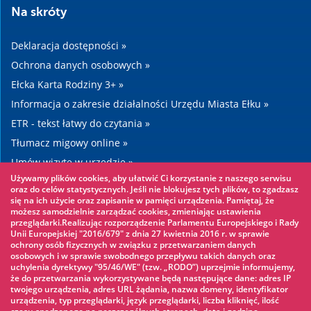
Na skróty
Deklaracja dostępności »
Ochrona danych osobowych »
Ełcka Karta Rodziny 3+ »
Informacja o zakresie działalności Urzędu Miasta Ełku »
ETR - tekst łatwy do czytania »
Tłumacz migowy online »
Umów wizytę w urzędzie »
Używamy plików cookies, aby ułatwić Ci korzystanie z naszego serwisu
Drogi »
oraz do celów statystycznych. Jeśli nie blokujesz tych plików, to zgadzasz
się na ich użycie oraz zapisanie w pamięci urządzenia. Pamiętaj, że
możesz samodzielnie zarządzać cookies, zmieniając ustawienia
Warto zobaczyć
przeglądarki.Realizując rozporządzenie Parlamentu Europejskiego i Rady
Unii Europejskiej "2016/679" z dnia 27 kwietnia 2016 r. w sprawie
ochrony osób fizycznych w związku z przetwarzaniem danych
Park linowy »
osobowych i w sprawie swobodnego przepływu takich danych oraz
uchylenia dyrektywy "95/46/WE" (tzw. „RODO”) uprzejmie informujemy,
Park Wodny »
że do przetwarzania wykorzystywane będą następujące dane: adres IP
Lodowisko »
twojego urządzenia, adres URL żądania, nazwa domeny, identyfikator
urządzenia, typ przeglądarki, język przeglądarki, liczba kliknięć, ilość
KINOECK »