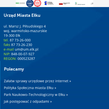
Urząd Miasta Ełku
ul. Marsz J. Piłsudskiego 4
woj. warmińsko-mazurskie
19-300 Ełk
tel.
87 73-26-000
faks
87 73-26-230
e-mail
um@um.elk.pl
NIP:
848-00-07-927
REGON:
000523287
Polecamy
Załatw sprawy urzędowe przez internet »
Polityka Społeczna miasta Ełku »
Park Naukowo–Technologiczny w Ełku »
Jak postępować z odpadami »