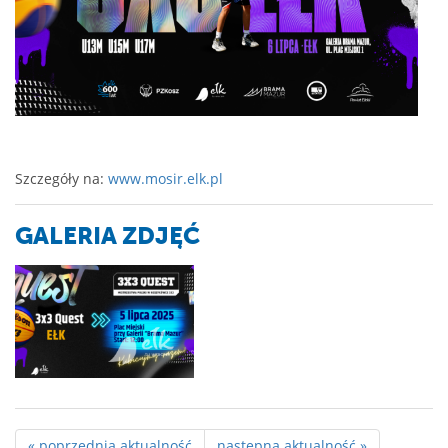
Szczegóły na:
www.mosir.elk.pl
GALERIA ZDJĘĆ
« poprzednia aktualność
następna aktualność »