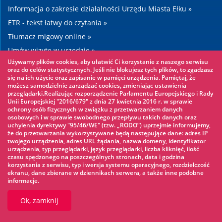
Informacja o zakresie działalności Urzędu Miasta Ełku »
ETR - tekst łatwy do czytania »
Tłumacz migowy online »
Umów wizytę w urzędzie »
Używamy plików cookies, aby ułatwić Ci korzystanie z naszego serwisu
Drogi »
oraz do celów statystycznych. Jeśli nie blokujesz tych plików, to zgadzasz
się na ich użycie oraz zapisanie w pamięci urządzenia. Pamiętaj, że
możesz samodzielnie zarządzać cookies, zmieniając ustawienia
Warto zobaczyć
przeglądarki.Realizując rozporządzenie Parlamentu Europejskiego i Rady
Unii Europejskiej "2016/679" z dnia 27 kwietnia 2016 r. w sprawie
ochrony osób fizycznych w związku z przetwarzaniem danych
Park linowy »
osobowych i w sprawie swobodnego przepływu takich danych oraz
uchylenia dyrektywy "95/46/WE" (tzw. „RODO”) uprzejmie informujemy,
Park Wodny »
że do przetwarzania wykorzystywane będą następujące dane: adres IP
Lodowisko »
twojego urządzenia, adres URL żądania, nazwa domeny, identyfikator
urządzenia, typ przeglądarki, język przeglądarki, liczba kliknięć, ilość
KINOECK »
czasu spędzonego na poszczególnych stronach, data i godzina
korzystania z serwisu, typ i wersja systemu operacyjnego, rozdzielczość
Muzeum »
ekranu, dane zbierane w dziennikach serwera, a także inne podobne
informacje.
Ok, zamknij
© 2026 UM Ełk