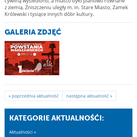
cywilną wysiedlono, a miasto było planowo równane
z ziemią. Zniszczeniu uległy m. in. Stare Miasto, Zamek
Królewski i tysiące innych dóbr kultury.
GALERIA ZDJĘĆ
« poprzednia aktualność
następna aktualność »
KATEGORIE AKTUALNOŚĆI:
Aktualności »