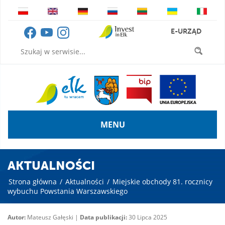
E-URZĄD
MENU
AKTUALNOŚCI
Strona główna
/
Aktualności
/
Miejskie obchody 81. rocznicy
wybuchu Powstania Warszawskiego
Autor:
Mateusz Gałęski |
Data publikacji:
30 Lipca 2025