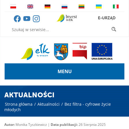
E-URZĄD
MENU
AKTUALNOŚCI
Strona główna
/
Aktualności
/
Bez filtra - cyfrowe życie
młodych
Autor:
Monika Tyszkiewicz |
Data publikacji:
26 Sierpnia 2025