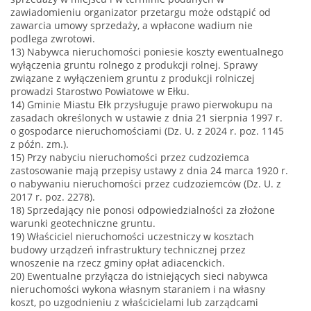
zawiadomieniu organizator przetargu może odstąpić od
zawarcia umowy sprzedaży, a wpłacone wadium nie
podlega zwrotowi.
13) Nabywca nieruchomości poniesie koszty ewentualnego
wyłączenia gruntu rolnego z produkcji rolnej. Sprawy
związane z wyłączeniem gruntu z produkcji rolniczej
prowadzi Starostwo Powiatowe w Ełku.
14) Gminie Miastu Ełk przysługuje prawo pierwokupu na
zasadach określonych w ustawie z dnia 21 sierpnia 1997 r.
o gospodarce nieruchomościami (Dz. U. z 2024 r. poz. 1145
z późn. zm.).
15) Przy nabyciu nieruchomości przez cudzoziemca
zastosowanie mają przepisy ustawy z dnia 24 marca 1920 r.
o nabywaniu nieruchomości przez cudzoziemców (Dz. U. z
2017 r. poz. 2278).
18) Sprzedający nie ponosi odpowiedzialności za złożone
warunki geotechniczne gruntu.
19) Właściciel nieruchomości uczestniczy w kosztach
budowy urządzeń infrastruktury technicznej przez
wnoszenie na rzecz gminy opłat adiacenckich.
20) Ewentualne przyłącza do istniejących sieci nabywca
nieruchomości wykona własnym staraniem i na własny
koszt, po uzgodnieniu z właścicielami lub zarządcami