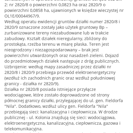
2: nr 2820/8 o powierzchni 0,0823 ha oraz 2820/9 o
powierzchni 0,0858 ha, ujawnionych w księdze wieczystej nr
OL1E/00044967/9.
Według operatu ewidencji gruntów działki numer 2820/8 i
2820/9 oznaczone zostały jako użytek gruntowy Bp –
zurbanizowane tereny niezabudowane lub w trakcie
zabudowy. Kształt działek nieregularny, zbliżony do
prostokąta, rzeźba terenu w miarę płaska. Teren jest
nieogrodzony i niezagospodarowany – brak jest
powierzchni utwardzonych oraz nasadzeń zieleni. Dojazd
do przedmiotowych działek następuje z dróg publicznych.
Uzbrojenie: według mapy zasadniczej przez działki nr
2820/8 i 2820/9 przebiega przewód elektroenergetyczny
(wzdłuż ich zachodnich granic oraz wzdłuż południowej
granicy - działka nr 2820/9).
Działka nr 2820/8 posiada istniejące przyłącze
wodociągowe, które zostało doprowadzone od strony
północnej granicy działki, przylegającej do ul. gen. Fieldorfa
"Nila". Dodatkowo, wzdłuż ulicy gen. Fieldorfa "Nila"
przebiegają sieci: kanalizacyjna i ciepłownicza. W drodze
publicznej - ul. Kolonia znajdują się sieci: wodociągowa,
elektroenergetyczna, kanalizacyjna, ciepłownicza, gazowa i
telekomunikacyjna.