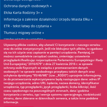
Ochrona danych osobowych »
Ełcka Karta Rodziny 3+ »
Informacja o zakresie działalności Urzędu Miasta Ełku »
ETR - tekst łatwy do czytania »
Tłumacz migowy online »
Umów wizytę w urzędzie »
Używamy plików cookies, aby ułatwić Ci korzystanie z naszego serwisu
Drogi »
oraz do celów statystycznych. Jeśli nie blokujesz tych plików, to zgadzasz
się na ich użycie oraz zapisanie w pamięci urządzenia. Pamiętaj, że
możesz samodzielnie zarządzać cookies, zmieniając ustawienia
Warto zobaczyć
przeglądarki.Realizując rozporządzenie Parlamentu Europejskiego i Rady
Unii Europejskiej "2016/679" z dnia 27 kwietnia 2016 r. w sprawie
ochrony osób fizycznych w związku z przetwarzaniem danych
Park linowy »
osobowych i w sprawie swobodnego przepływu takich danych oraz
uchylenia dyrektywy "95/46/WE" (tzw. „RODO”) uprzejmie informujemy,
Park Wodny »
że do przetwarzania wykorzystywane będą następujące dane: adres IP
Lodowisko »
twojego urządzenia, adres URL żądania, nazwa domeny, identyfikator
urządzenia, typ przeglądarki, język przeglądarki, liczba kliknięć, ilość
KINOECK »
czasu spędzonego na poszczególnych stronach, data i godzina
korzystania z serwisu, typ i wersja systemu operacyjnego, rozdzielczość
Muzeum »
ekranu, dane zbierane w dziennikach serwera, a także inne podobne
informacje.