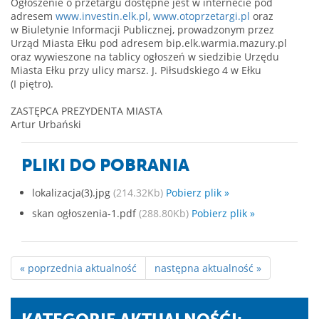
Ogłoszenie o przetargu dostępne jest w internecie pod
adresem
www.investin.elk.pl
,
www.otoprzetargi.pl
oraz
w Biuletynie Informacji Publicznej, prowadzonym przez
Urząd Miasta Ełku pod adresem bip.elk.warmia.mazury.pl
oraz wywieszone na tablicy ogłoszeń w siedzibie Urzędu
Miasta Ełku przy ulicy marsz. J. Piłsudskiego 4 w Ełku
(I piętro).
ZASTĘPCA PREZYDENTA MIASTA
Artur Urbański
PLIKI DO POBRANIA
lokalizacja(3).jpg
(214.32Kb)
Pobierz plik »
skan ogłoszenia-1.pdf
(288.80Kb)
Pobierz plik »
« poprzednia aktualność
następna aktualność »