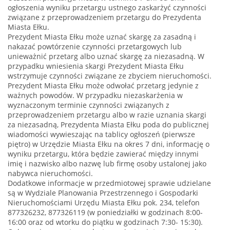
ogłoszenia wyniku przetargu ustnego zaskarżyć czynności
związane z przeprowadzeniem przetargu do Prezydenta
Miasta Ełku.
Prezydent Miasta Ełku może uznać skargę za zasadną i
nakazać powtórzenie czynności przetargowych lub
unieważnić przetarg albo uznać skargę za niezasadną. W
przypadku wniesienia skargi Prezydent Miasta Ełku
wstrzymuje czynności związane ze zbyciem nieruchomości.
Prezydent Miasta Ełku może odwołać przetarg jedynie z
ważnych powodów. W przypadku niezaskarżenia w
wyznaczonym terminie czynności związanych z
przeprowadzeniem przetargu albo w razie uznania skargi
za niezasadną, Prezydenta Miasta Ełku poda do publicznej
wiadomości wywieszając na tablicy ogłoszeń (pierwsze
piętro) w Urzędzie Miasta Ełku na okres 7 dni, informację o
wyniku przetargu, która będzie zawierać między innymi
imię i nazwisko albo nazwę lub firmę osoby ustalonej jako
nabywca nieruchomości.
Dodatkowe informacje w przedmiotowej sprawie udzielane
są w Wydziale Planowania Przestrzennego i Gospodarki
Nieruchomościami Urzędu Miasta Ełku pok. 234, telefon
877326232, 877326119 (w poniedziałki w godzinach 8:00-
16:00 oraz od wtorku do piątku w godzinach 7:30- 15:30).