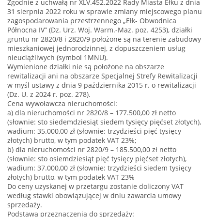
Zgodnie z uchwałą nr XLV.452.2022 Rady Miasta Ełku z dnia
31 sierpnia 2022 roku w sprawie zmiany miejscowego planu
zagospodarowania przestrzennego „Ełk- Obwodnica
Północna IV” (Dz. Urz. Woj. Warm.-Maz. poz. 4253), działki
gruntu nr 2820/8 i 2820/9 położone są na terenie zabudowy
mieszkaniowej jednorodzinnej, z dopuszczeniem usług
nieuciążliwych (symbol 1MNU).
Wymienione działki nie są położone na obszarze
rewitalizacji ani na obszarze Specjalnej Strefy Rewitalizacji
w myśl ustawy z dnia 9 października 2015 r. o rewitalizacji
(Dz. U. z 2024 r. poz. 278).
Cena wywoławcza nieruchomości:
a) dla nieruchomości nr 2820/8 – 177.500,00 zł netto
(słownie: sto siedemdziesiąt siedem tysięcy pięćset złotych),
wadium: 35.000,00 zł (słownie: trzydzieści pięć tysięcy
złotych) brutto, w tym podatek VAT 23%;
b) dla nieruchomości nr 2820/9 – 185.500,00 zł netto
(słownie: sto osiemdziesiąt pięć tysięcy pięćset złotych),
wadium: 37.000,00 zł (słownie: trzydzieści siedem tysięcy
złotych) brutto, w tym podatek VAT 23%
Do ceny uzyskanej w przetargu zostanie doliczony VAT
według stawki obowiązującej w dniu zawarcia umowy
sprzedaży.
Podstawa przeznaczenia do sprzedaży: