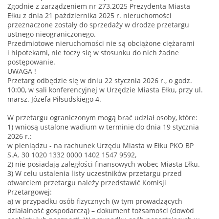
Zgodnie z zarządzeniem nr 273.2025 Prezydenta Miasta
Ełku z dnia 21 października 2025 r. nieruchomości
przeznaczone zostały do sprzedaży w drodze przetargu
ustnego nieograniczonego.
Przedmiotowe nieruchomości nie są obciążone ciężarami
i hipotekami, nie toczy się w stosunku do nich żadne
postępowanie.
UWAGA !
Przetarg odbędzie się w dniu 22 stycznia 2026 r., o godz.
10:00, w sali konferencyjnej w Urzędzie Miasta Ełku, przy ul.
marsz. Józefa Piłsudskiego 4.
W przetargu ograniczonym mogą brać udział osoby, które:
1) wniosą ustalone wadium w terminie do dnia 19 stycznia
2026 r.:
w pieniądzu - na rachunek Urzędu Miasta w Ełku PKO BP
S.A. 30 1020 1332 0000 1402 1547 9592,
2) nie posiadają zaległości finansowych wobec Miasta Ełku.
3) W celu ustalenia listy uczestników przetargu przed
otwarciem przetargu należy przedstawić Komisji
Przetargowej:
a) w przypadku osób fizycznych (w tym prowadzących
działalność gospodarczą) – dokument tożsamości (dowód