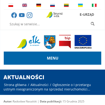
E-URZĄD
MENU
AKTUALNOŚCI
Strona główna
/
Aktualności
/
Ogłoszenie o I przetargu
ustnym nieograniczonym na sprzedaż nieruchomości...
Autor:
Radosław Nasalski |
Data publikacji:
15 Grudnia 2025