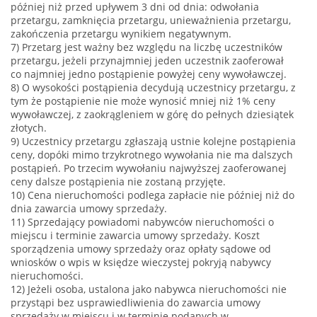
później niż przed upływem 3 dni od dnia: odwołania
przetargu, zamknięcia przetargu, unieważnienia przetargu,
zakończenia przetargu wynikiem negatywnym.
7) Przetarg jest ważny bez względu na liczbę uczestników
przetargu, jeżeli przynajmniej jeden uczestnik zaoferował
co najmniej jedno postąpienie powyżej ceny wywoławczej.
8) O wysokości postąpienia decydują uczestnicy przetargu, z
tym że postąpienie nie może wynosić mniej niż 1% ceny
wywoławczej, z zaokrągleniem w górę do pełnych dziesiątek
złotych.
9) Uczestnicy przetargu zgłaszają ustnie kolejne postąpienia
ceny, dopóki mimo trzykrotnego wywołania nie ma dalszych
postąpień. Po trzecim wywołaniu najwyższej zaoferowanej
ceny dalsze postąpienia nie zostaną przyjęte.
10) Cena nieruchomości podlega zapłacie nie później niż do
dnia zawarcia umowy sprzedaży.
11) Sprzedający powiadomi nabywców nieruchomości o
miejscu i terminie zawarcia umowy sprzedaży. Koszt
sporządzenia umowy sprzedaży oraz opłaty sądowe od
wniosków o wpis w księdze wieczystej pokryją nabywcy
nieruchomości.
12) Jeżeli osoba, ustalona jako nabywca nieruchomości nie
przystąpi bez usprawiedliwienia do zawarcia umowy
sprzedaży w miejscu i w terminie podanych w