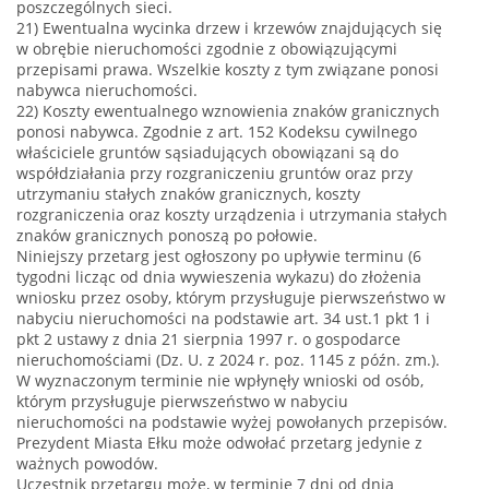
poszczególnych sieci.
21) Ewentualna wycinka drzew i krzewów znajdujących się
w obrębie nieruchomości zgodnie z obowiązującymi
przepisami prawa. Wszelkie koszty z tym związane ponosi
nabywca nieruchomości.
22) Koszty ewentualnego wznowienia znaków granicznych
ponosi nabywca. Zgodnie z art. 152 Kodeksu cywilnego
właściciele gruntów sąsiadujących obowiązani są do
współdziałania przy rozgraniczeniu gruntów oraz przy
utrzymaniu stałych znaków granicznych, koszty
rozgraniczenia oraz koszty urządzenia i utrzymania stałych
znaków granicznych ponoszą po połowie.
Niniejszy przetarg jest ogłoszony po upływie terminu (6
tygodni licząc od dnia wywieszenia wykazu) do złożenia
wniosku przez osoby, którym przysługuje pierwszeństwo w
nabyciu nieruchomości na podstawie art. 34 ust.1 pkt 1 i
pkt 2 ustawy z dnia 21 sierpnia 1997 r. o gospodarce
nieruchomościami (Dz. U. z 2024 r. poz. 1145 z późn. zm.).
W wyznaczonym terminie nie wpłynęły wnioski od osób,
którym przysługuje pierwszeństwo w nabyciu
nieruchomości na podstawie wyżej powołanych przepisów.
Prezydent Miasta Ełku może odwołać przetarg jedynie z
ważnych powodów.
Uczestnik przetargu może, w terminie 7 dni od dnia