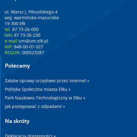
ul. Marsz J. Piłsudskiego 4
woj. warmińsko-mazurskie
19-300 Ełk
tel.
87 73-26-000
faks
87 73-26-230
e-mail
um@um.elk.pl
NIP:
848-00-07-927
REGON:
000523287
Polecamy
Załatw sprawy urzędowe przez internet »
Polityka Społeczna miasta Ełku »
Park Naukowo–Technologiczny w Ełku »
Jak postępować z odpadami »
Na skróty
Deklaracja dostępności »