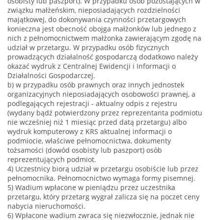
osobisty lub paszport). W przypadku osób pozostających w
związku małżeńskim, nieposiadających rozdzielności
majątkowej, do dokonywania czynności przetargowych
konieczna jest obecność obojga małżonków lub jednego z
nich z pełnomocnictwem małżonka zawierającym zgodę na
udział w przetargu. W przypadku osób fizycznych
prowadzących działalność gospodarczą dodatkowo należy
okazać wydruk z Centralnej Ewidencji i Informacji o
Działalności Gospodarczej.
b) w przypadku osób prawnych oraz innych jednostek
organizacyjnych nieposiadających osobowości prawnej, a
podlegających rejestracji - aktualny odpis z rejestru
(wydany bądź potwierdzony przez reprezentanta podmiotu
nie wcześniej niż 1 miesiąc przed datą przetargu) albo
wydruk komputerowy z KRS aktualnej informacji o
podmiocie, właściwe pełnomocnictwa, dokumenty
tożsamości (dowód osobisty lub paszport) osób
reprezentujących podmiot.
4) Uczestnicy biorą udział w przetargu osobiście lub przez
pełnomocnika. Pełnomocnictwo wymaga formy pisemnej.
5) Wadium wpłacone w pieniądzu przez uczestnika
przetargu, który przetarg wygrał zalicza się na poczet ceny
nabycia nieruchomości.
6) Wpłacone wadium zwraca się niezwłocznie, jednak nie