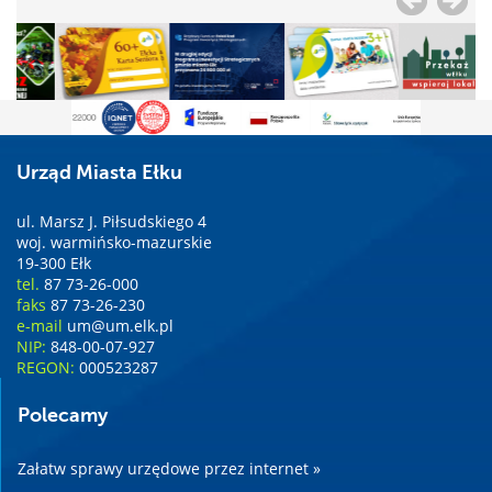
Urząd Miasta Ełku
ul. Marsz J. Piłsudskiego 4
woj. warmińsko-mazurskie
19-300 Ełk
tel.
87 73-26-000
faks
87 73-26-230
e-mail
um@um.elk.pl
NIP:
848-00-07-927
REGON:
000523287
Polecamy
Załatw sprawy urzędowe przez internet »