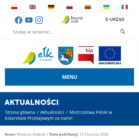
E-URZĄD
MENU
AKTUALNOŚCI
Strona główna
/
Aktualności
/
Mistrzostwa Polski w
Kolarstwie Przełajowym za nami!
Autor:
Mateusz Gałęski |
Data publikacji:
12 Stycznia 2026