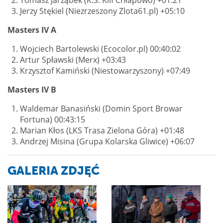
Tomasz Jarząbek (K.S. Klif Chłapowo) +01:21
Jerzy Stękiel (Niezrzeszony Zlota61.pl) +05:10
Masters IV A
Wojciech Bartolewski (Ecocolor.pl) 00:40:02
Artur Spławski (Merx) +03:43
Krzysztof Kamiński (Niestowarzyszony) +07:49
Masters IV B
Waldemar Banasiński (Domin Sport Browar
Fortuna) 00:43:15
Marian Kłos (LKS Trasa Zielona Góra) +01:48
Andrzej Misina (Grupa Kolarska Gliwice) +06:07
GALERIA ZDJĘĆ