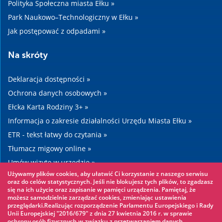
Polityka Społeczna miasta Ełku »
Park Naukowo–Technologiczny w Ełku »
Jak postępować z odpadami »
Na skróty
Deklaracja dostępności »
Ochrona danych osobowych »
Ełcka Karta Rodziny 3+ »
Informacja o zakresie działalności Urzędu Miasta Ełku »
ETR - tekst łatwy do czytania »
Tłumacz migowy online »
Umów wizytę w urzędzie »
Używamy plików cookies, aby ułatwić Ci korzystanie z naszego serwisu
Drogi »
oraz do celów statystycznych. Jeśli nie blokujesz tych plików, to zgadzasz
się na ich użycie oraz zapisanie w pamięci urządzenia. Pamiętaj, że
możesz samodzielnie zarządzać cookies, zmieniając ustawienia
Warto zobaczyć
przeglądarki.Realizując rozporządzenie Parlamentu Europejskiego i Rady
Unii Europejskiej "2016/679" z dnia 27 kwietnia 2016 r. w sprawie
ochrony osób fizycznych w związku z przetwarzaniem danych