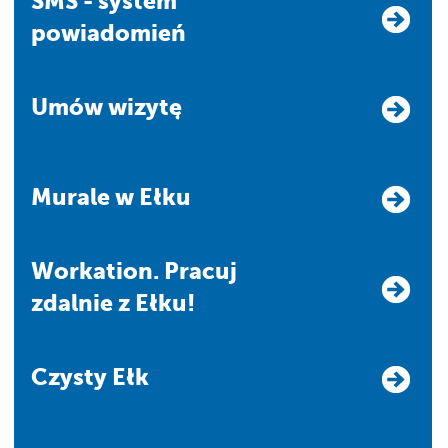
SMS - system
powiadomień
Umów wizytę
Murale w Ełku
Workation. Pracuj
zdalnie z Ełku!
Czysty Ełk