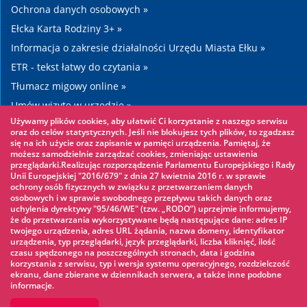
Ochrona danych osobowych »
Ełcka Karta Rodziny 3+ »
Informacja o zakresie działalności Urzędu Miasta Ełku »
ETR - tekst łatwy do czytania »
Tłumacz migowy online »
Umów wizytę w urzędzie »
Używamy plików cookies, aby ułatwić Ci korzystanie z naszego serwisu
Drogi »
oraz do celów statystycznych. Jeśli nie blokujesz tych plików, to zgadzasz
się na ich użycie oraz zapisanie w pamięci urządzenia. Pamiętaj, że
możesz samodzielnie zarządzać cookies, zmieniając ustawienia
Warto zobaczyć
przeglądarki.Realizując rozporządzenie Parlamentu Europejskiego i Rady
Unii Europejskiej "2016/679" z dnia 27 kwietnia 2016 r. w sprawie
ochrony osób fizycznych w związku z przetwarzaniem danych
Park linowy »
osobowych i w sprawie swobodnego przepływu takich danych oraz
uchylenia dyrektywy "95/46/WE" (tzw. „RODO”) uprzejmie informujemy,
Park Wodny »
że do przetwarzania wykorzystywane będą następujące dane: adres IP
Lodowisko »
twojego urządzenia, adres URL żądania, nazwa domeny, identyfikator
urządzenia, typ przeglądarki, język przeglądarki, liczba kliknięć, ilość
KINOECK »
czasu spędzonego na poszczególnych stronach, data i godzina
korzystania z serwisu, typ i wersja systemu operacyjnego, rozdzielczość
Muzeum »
ekranu, dane zbierane w dziennikach serwera, a także inne podobne
informacje.