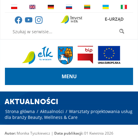
E-URZĄD
MENU
AKTUALNOŚCI
Strona główna
/
Aktualności
/
Warsztaty projektowania usług
dla branży Beauty, Wellness & Care
Autor:
Monika Tyszkiewicz |
Data publikacji:
01 Kwietnia 2026