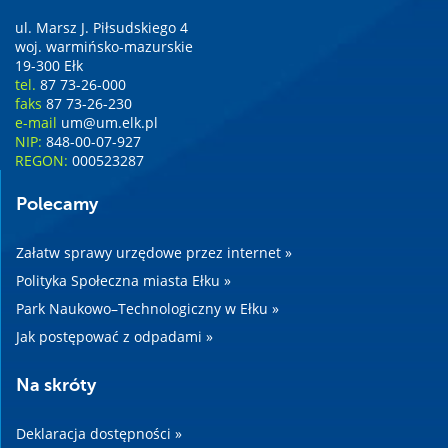
ul. Marsz J. Piłsudskiego 4
woj. warmińsko-mazurskie
19-300 Ełk
tel.
87 73-26-000
faks
87 73-26-230
e-mail
um@um.elk.pl
NIP:
848-00-07-927
REGON:
000523287
Polecamy
Załatw sprawy urzędowe przez internet »
Polityka Społeczna miasta Ełku »
Park Naukowo–Technologiczny w Ełku »
Jak postępować z odpadami »
Na skróty
Deklaracja dostępności »