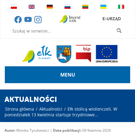
E-URZĄD
MENU
AKTUALNOŚCI
Strona główna
/
Aktualności
/
Ełk stolicą wiolonczeli. W
poniedziałek 13 kwietnia startuje trzydniowe...
Autor:
Monika Tyszkiewicz |
Data publikacji:
09 Kwietnia 2026