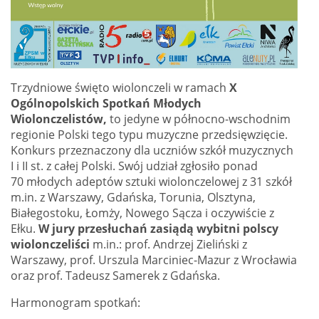
Trzydniowe święto wiolonczeli w ramach
X
Ogólnopolskich Spotkań Młodych
Wiolonczelistów,
to jedyne w północno-wschodnim
regionie Polski tego typu muzyczne przedsięwzięcie.
Konkurs przeznaczony dla uczniów szkół muzycznych
I i II st. z całej Polski. Swój udział zgłosiło ponad
70 młodych adeptów sztuki wiolonczelowej z 31 szkół
m.in. z Warszawy, Gdańska, Torunia, Olsztyna,
Białegostoku, Łomży, Nowego Sącza i oczywiście z
Ełku.
W jury przesłuchań zasiądą wybitni polscy
wiolonczeliści
m.in.: prof. Andrzej Zieliński z
Warszawy, prof. Urszula Marciniec-Mazur z Wrocławia
oraz prof. Tadeusz Samerek z Gdańska.
Harmonogram spotkań: