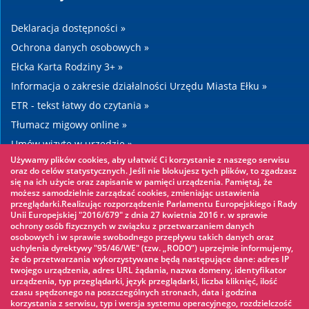
Deklaracja dostępności »
Ochrona danych osobowych »
Ełcka Karta Rodziny 3+ »
Informacja o zakresie działalności Urzędu Miasta Ełku »
ETR - tekst łatwy do czytania »
Tłumacz migowy online »
Umów wizytę w urzędzie »
Używamy plików cookies, aby ułatwić Ci korzystanie z naszego serwisu
Drogi »
oraz do celów statystycznych. Jeśli nie blokujesz tych plików, to zgadzasz
się na ich użycie oraz zapisanie w pamięci urządzenia. Pamiętaj, że
możesz samodzielnie zarządzać cookies, zmieniając ustawienia
Warto zobaczyć
przeglądarki.Realizując rozporządzenie Parlamentu Europejskiego i Rady
Unii Europejskiej "2016/679" z dnia 27 kwietnia 2016 r. w sprawie
ochrony osób fizycznych w związku z przetwarzaniem danych
Park linowy »
osobowych i w sprawie swobodnego przepływu takich danych oraz
uchylenia dyrektywy "95/46/WE" (tzw. „RODO”) uprzejmie informujemy,
Park Wodny »
że do przetwarzania wykorzystywane będą następujące dane: adres IP
Lodowisko »
twojego urządzenia, adres URL żądania, nazwa domeny, identyfikator
urządzenia, typ przeglądarki, język przeglądarki, liczba kliknięć, ilość
KINOECK »
czasu spędzonego na poszczególnych stronach, data i godzina
korzystania z serwisu, typ i wersja systemu operacyjnego, rozdzielczość
Muzeum »