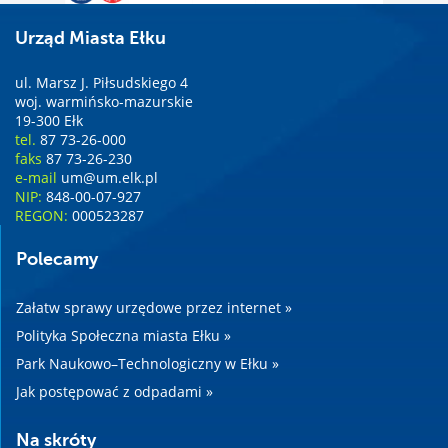
Urząd Miasta Ełku
ul. Marsz J. Piłsudskiego 4
woj. warmińsko-mazurskie
19-300 Ełk
tel.
87 73-26-000
faks
87 73-26-230
e-mail
um@um.elk.pl
NIP:
848-00-07-927
REGON:
000523287
Polecamy
Załatw sprawy urzędowe przez internet »
Polityka Społeczna miasta Ełku »
Park Naukowo–Technologiczny w Ełku »
Jak postępować z odpadami »
Na skróty