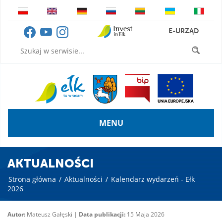
E-URZĄD
MENU
AKTUALNOŚCI
Strona główna
/
Aktualności
/
Kalendarz wydarzeń - Ełk
2026
Autor:
Mateusz Gałęski |
Data publikacji:
15 Maja 2026