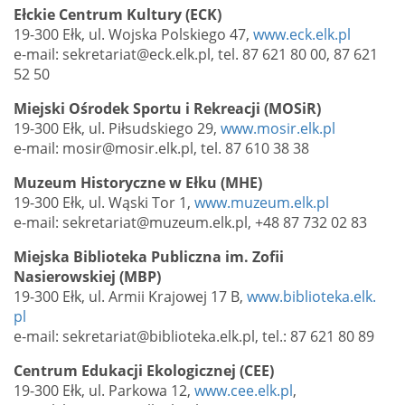
Ełckie Centrum Kultury (ECK)
19-300 Ełk, ul. Wojska Polskiego 47,
www.eck.elk.pl
e-mail: sekretariat@eck.elk.pl, tel. 87 621 80 00, 87 621
52 50
Miejski Ośrodek Sportu i Rekreacji (MOSiR)
19-300 Ełk, ul. Piłsudskiego 29,
www.mosir.elk.pl
e-mail: mosir@mosir.elk.pl, tel. 87 610 38 38
Muzeum Historyczne w Ełku (MHE)
19-300 Ełk, ul. Wąski Tor 1,
www.muzeum.elk.pl
e-mail: sekretariat@muzeum.elk.pl, +48 87 732 02 83
Miejska Biblioteka Publiczna im. Zofii
Nasierowskiej (MBP)
19-300 Ełk, ul. Armii Krajowej 17 B,
www.biblioteka.elk.
pl
e-mail: sekretariat@biblioteka.elk.pl, tel.: 87 621 80 89
Centrum Edukacji Ekologicznej (CEE)
19-300 Ełk, ul. Parkowa 12,
www.cee.elk.pl
,