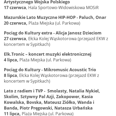
Artystycznego Wojska Polskiego
17 czerwca
, Hala Sportowo-Widowiskowa MOSiR
Mazurskie Lato Muzyczne HIP-HOP - Paluch, Onar
20 czerwca,
Plaża Miejska (ul. Parkowa)
Pociąg do Kultury extra - Alicja Janosz Dzieciom
27 czerwca
, Ełcka Kolej Wąskotorowa (przejazd EKW z
koncertem w Sypitkach)
Elk.Tronic – koncert muzyki elektronicznej
4 lipca,
Plaża Miejska (ul. Parkowa)
Pociąg do Kultury - Mikromusic Acoustic Trio
8 lipca
, Ełcka Kolej Wąskotorowa (przejazd EKW z
koncertem w Sypitkach)
Lato z radiem i TVP - Smolasty, Natalia Nykiel,
Skolim, Sztywny Pal Azji, Zakopower, Kasia
Kowalska, Bovska, Mateusz Ziółko, Wanda i
Banda, Piotr Pręgowski, Natasza Urbańska
11 lipca,
Plaża Miejska (ul. Parkowa)