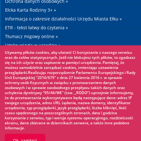
Ochrona danych osobowych »
Ełcka Karta Rodziny 3+ »
Informacja o zakresie działalności Urzędu Miasta Ełku »
ETR - tekst łatwy do czytania »
Tłumacz migowy online »
Umów wizytę w urzędzie »
Używamy plików cookies, aby ułatwić Ci korzystanie z naszego serwisu
Drogi »
oraz do celów statystycznych. Jeśli nie blokujesz tych plików, to zgadzasz
się na ich użycie oraz zapisanie w pamięci urządzenia. Pamiętaj, że
możesz samodzielnie zarządzać cookies, zmieniając ustawienia
Warto zobaczyć
przeglądarki.Realizując rozporządzenie Parlamentu Europejskiego i Rady
Unii Europejskiej "2016/679" z dnia 27 kwietnia 2016 r. w sprawie
ochrony osób fizycznych w związku z przetwarzaniem danych
Park linowy »
osobowych i w sprawie swobodnego przepływu takich danych oraz
uchylenia dyrektywy "95/46/WE" (tzw. „RODO”) uprzejmie informujemy,
Park Wodny »
że do przetwarzania wykorzystywane będą następujące dane: adres IP
Lodowisko »
twojego urządzenia, adres URL żądania, nazwa domeny, identyfikator
urządzenia, typ przeglądarki, język przeglądarki, liczba kliknięć, ilość
KINOECK »
czasu spędzonego na poszczególnych stronach, data i godzina
korzystania z serwisu, typ i wersja systemu operacyjnego, rozdzielczość
Muzeum »
ekranu, dane zbierane w dziennikach serwera, a także inne podobne
informacje.
Ok, zamknij