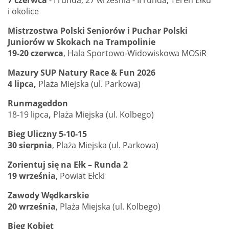
7 czerwca
- I runda, 27 września - II runda, Teren Ełku
i okolice
Mistrzostwa Polski Seniorów i Puchar Polski
Juniorów w Skokach na Trampolinie
19-20 czerwca
, Hala Sportowo-Widowiskowa MOSiR
Mazury SUP Natury Race & Fun 2026
4 lipca,
Plaża Miejska (ul. Parkowa)
Runmageddon
18-19 lipca
,
Plaża Miejska (ul. Kolbego)
Bieg Uliczny 5-10-15
30 sierpnia
, Plaża Miejska (ul. Parkowa)
Zorientuj się na Ełk – Runda 2
19 września
, Powiat Ełcki
Zawody Wędkarskie
20 września
, Plaża Miejska (ul. Kolbego)
Bieg Kobiet