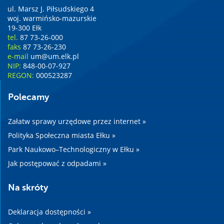
ul. Marsz J. Piłsudskiego 4
woj. warmińsko-mazurskie
19-300 Ełk
tel.
87 73-26-000
faks
87 73-26-230
e-mail
um@um.elk.pl
NIP:
848-00-07-927
REGON:
000523287
Polecamy
Załatw sprawy urzędowe przez internet »
Polityka Społeczna miasta Ełku »
Park Naukowo–Technologiczny w Ełku »
Jak postępować z odpadami »
Na skróty
Deklaracja dostępności »