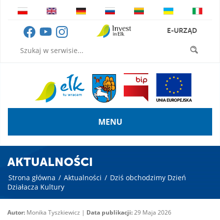
E-URZĄD
MENU
AKTUALNOŚCI
Strona główna
/
Aktualności
/
Dziś obchodzimy Dzień
Działacza Kultury
Autor:
Monika Tyszkiewicz |
Data publikacji:
29 Maja 2026