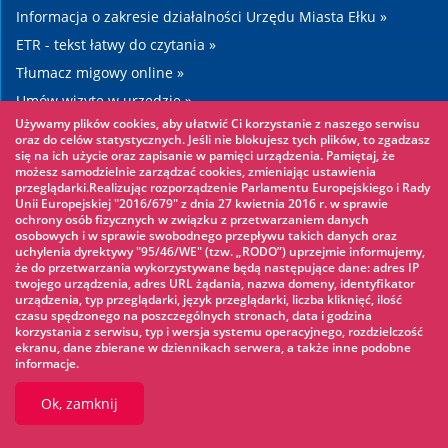
Informacja o zakresie działalności Urzędu Miasta Ełku »
ETR - tekst łatwy do czytania »
Tłumacz migowy online »
Umów wizytę w urzędzie »
Używamy plików cookies, aby ułatwić Ci korzystanie z naszego serwisu
Drogi »
oraz do celów statystycznych. Jeśli nie blokujesz tych plików, to zgadzasz
się na ich użycie oraz zapisanie w pamięci urządzenia. Pamiętaj, że
możesz samodzielnie zarządzać cookies, zmieniając ustawienia
Warto zobaczyć
przeglądarki.Realizując rozporządzenie Parlamentu Europejskiego i Rady
Unii Europejskiej "2016/679" z dnia 27 kwietnia 2016 r. w sprawie
ochrony osób fizycznych w związku z przetwarzaniem danych
Park linowy »
osobowych i w sprawie swobodnego przepływu takich danych oraz
uchylenia dyrektywy "95/46/WE" (tzw. „RODO”) uprzejmie informujemy,
Park Wodny »
że do przetwarzania wykorzystywane będą następujące dane: adres IP
Lodowisko »
twojego urządzenia, adres URL żądania, nazwa domeny, identyfikator
urządzenia, typ przeglądarki, język przeglądarki, liczba kliknięć, ilość
KINOECK »
czasu spędzonego na poszczególnych stronach, data i godzina
korzystania z serwisu, typ i wersja systemu operacyjnego, rozdzielczość
Muzeum »
ekranu, dane zbierane w dziennikach serwera, a także inne podobne
informacje.
Ok, zamknij
© 2026 UM Ełk