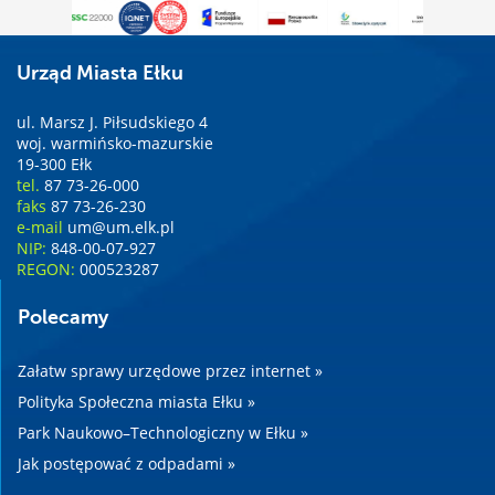
Urząd Miasta Ełku
ul. Marsz J. Piłsudskiego 4
woj. warmińsko-mazurskie
19-300 Ełk
tel.
87 73-26-000
faks
87 73-26-230
e-mail
um@um.elk.pl
NIP:
848-00-07-927
REGON:
000523287
Polecamy
Załatw sprawy urzędowe przez internet »
Polityka Społeczna miasta Ełku »
Park Naukowo–Technologiczny w Ełku »
Jak postępować z odpadami »