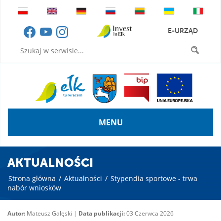
E-URZĄD
MENU
AKTUALNOŚCI
Strona główna
/
Aktualności
/
Stypendia sportowe - trwa
nabór wniosków
Autor:
Mateusz Gałęski |
Data publikacji:
03 Czerwca 2026