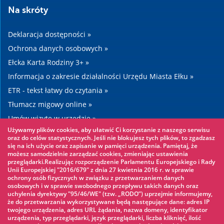
Na skróty
Deklaracja dostępności »
Ochrona danych osobowych »
Ełcka Karta Rodziny 3+ »
Informacja o zakresie działalności Urzędu Miasta Ełku »
ETR - tekst łatwy do czytania »
Tłumacz migowy online »
Umów wizytę w urzędzie »
Używamy plików cookies, aby ułatwić Ci korzystanie z naszego serwisu
Drogi »
oraz do celów statystycznych. Jeśli nie blokujesz tych plików, to zgadzasz
się na ich użycie oraz zapisanie w pamięci urządzenia. Pamiętaj, że
możesz samodzielnie zarządzać cookies, zmieniając ustawienia
Warto zobaczyć
przeglądarki.Realizując rozporządzenie Parlamentu Europejskiego i Rady
Unii Europejskiej "2016/679" z dnia 27 kwietnia 2016 r. w sprawie
ochrony osób fizycznych w związku z przetwarzaniem danych
Park linowy »
osobowych i w sprawie swobodnego przepływu takich danych oraz
uchylenia dyrektywy "95/46/WE" (tzw. „RODO”) uprzejmie informujemy,
Park Wodny »
że do przetwarzania wykorzystywane będą następujące dane: adres IP
Lodowisko »
twojego urządzenia, adres URL żądania, nazwa domeny, identyfikator
urządzenia, typ przeglądarki, język przeglądarki, liczba kliknięć, ilość
KINOECK »