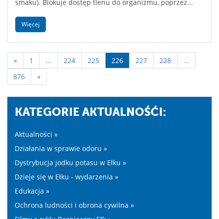
smaku). Blokuje dostęp tlenu do organizmu, poprzez...
Więcej
«
1
...
224
225
226
227
228
...
876
»
KATEGORIE AKTUALNOŚĆI:
Aktualności »
Działania w sprawie odoru »
Dystrybucja jodku potasu w Ełku »
Dzieje się w Ełku - wydarzenia »
Edukacja »
Ochrona ludności i obrona cywilna »