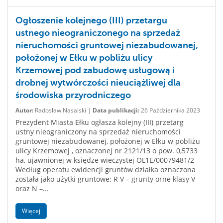
Ogłoszenie kolejnego (III) przetargu
ustnego nieograniczonego na sprzedaż
nieruchomości gruntowej niezabudowanej,
położonej w Ełku w pobliżu ulicy
Krzemowej pod zabudowę usługową i
drobnej wytwórczości nieuciążliwej dla
środowiska przyrodniczego
Autor:
Radosław Nasalski |
Data publikacji:
26 Października 2023
Prezydent Miasta Ełku ogłasza kolejny (III) przetarg
ustny nieograniczony na sprzedaż nieruchomości
gruntowej niezabudowanej, położonej w Ełku w pobliżu
ulicy Krzemowej , oznaczonej nr 2121/13 o pow. 0,5733
ha, ujawnionej w księdze wieczystej OL1E/00079481/2
Według operatu ewidencji gruntów działka oznaczona
została jako użytki gruntowe: R V – grunty orne klasy V
oraz N –...
Więcej