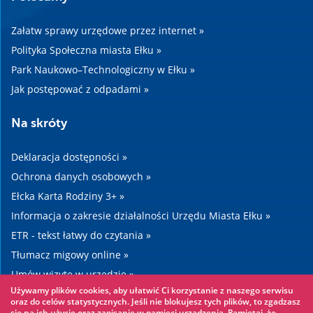
Załatw sprawy urzędowe przez internet »
Polityka Społeczna miasta Ełku »
Park Naukowo–Technologiczny w Ełku »
Jak postępować z odpadami »
Na skróty
Deklaracja dostępności »
Ochrona danych osobowych »
Ełcka Karta Rodziny 3+ »
Informacja o zakresie działalności Urzędu Miasta Ełku »
ETR - tekst łatwy do czytania »
Tłumacz migowy online »
Umów wizytę w urzędzie »
Używamy plików cookies, aby ułatwić Ci korzystanie z naszego serwisu
Drogi »
oraz do celów statystycznych. Jeśli nie blokujesz tych plików, to zgadzasz
się na ich użycie oraz zapisanie w pamięci urządzenia. Pamiętaj, że