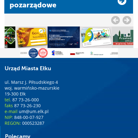
pozarządowe
Urząd Miasta Ełku
ul. Marsz J. Piłsudskiego 4
woj. warmińsko-mazurskie
19-300 Ełk
tel.
87 73-26-000
faks
87 73-26-230
e-mail
um@um.elk.pl
NIP:
848-00-07-927
REGON:
000523287
Polecamy