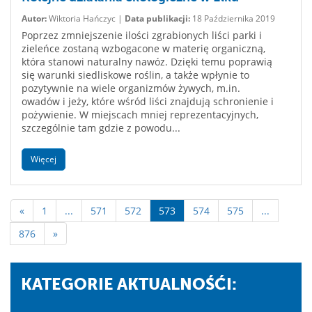
Autor:
Wiktoria Hańczyc |
Data publikacji:
18 Października 2019
Poprzez zmniejszenie ilości zgrabionych liści parki i
zieleńce zostaną wzbogacone w materię organiczną,
która stanowi naturalny nawóz. Dzięki temu poprawią
się warunki siedliskowe roślin, a także wpłynie to
pozytywnie na wiele organizmów żywych, m.in.
owadów i jeży, które wśród liści znajdują schronienie i
pożywienie. W miejscach mniej reprezentacyjnych,
szczególnie tam gdzie z powodu...
Więcej
«
1
...
571
572
573
574
575
...
876
»
KATEGORIE AKTUALNOŚĆI: