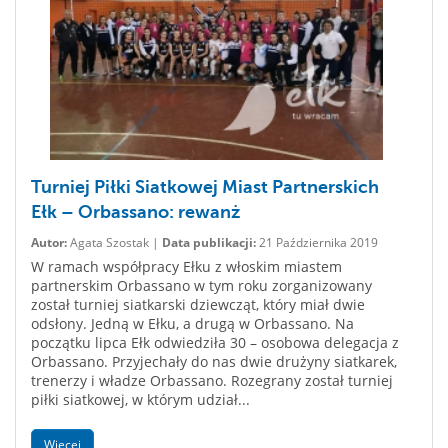
Turniej Piłki Siatkowej Miast Partnerskich
Ełk – Orbassano: rewanż
Autor:
Agata Szostak |
Data publikacji:
21 Października 2019
W ramach współpracy Ełku z włoskim miastem
partnerskim Orbassano w tym roku zorganizowany
został turniej siatkarski dziewcząt, który miał dwie
odsłony. Jedną w Ełku, a drugą w Orbassano. Na
początku lipca Ełk odwiedziła 30 – osobowa delegacja z
Orbassano. Przyjechały do nas dwie drużyny siatkarek,
trenerzy i władze Orbassano. Rozegrany został turniej
piłki siatkowej, w którym udział...
Więcej