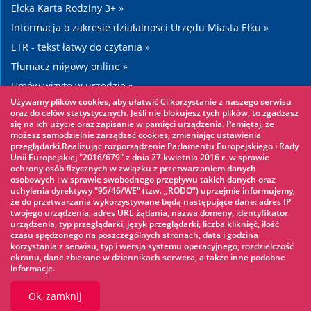
Ełcka Karta Rodziny 3+ »
Informacja o zakresie działalności Urzędu Miasta Ełku »
ETR - tekst łatwy do czytania »
Tłumacz migowy online »
Umów wizytę w urzędzie »
Używamy plików cookies, aby ułatwić Ci korzystanie z naszego serwisu
Drogi »
oraz do celów statystycznych. Jeśli nie blokujesz tych plików, to zgadzasz
się na ich użycie oraz zapisanie w pamięci urządzenia. Pamiętaj, że
możesz samodzielnie zarządzać cookies, zmieniając ustawienia
Warto zobaczyć
przeglądarki.Realizując rozporządzenie Parlamentu Europejskiego i Rady
Unii Europejskiej "2016/679" z dnia 27 kwietnia 2016 r. w sprawie
ochrony osób fizycznych w związku z przetwarzaniem danych
Park linowy »
osobowych i w sprawie swobodnego przepływu takich danych oraz
uchylenia dyrektywy "95/46/WE" (tzw. „RODO”) uprzejmie informujemy,
Park Wodny »
że do przetwarzania wykorzystywane będą następujące dane: adres IP
Lodowisko »
twojego urządzenia, adres URL żądania, nazwa domeny, identyfikator
urządzenia, typ przeglądarki, język przeglądarki, liczba kliknięć, ilość
KINOECK »
czasu spędzonego na poszczególnych stronach, data i godzina
korzystania z serwisu, typ i wersja systemu operacyjnego, rozdzielczość
Muzeum »
ekranu, dane zbierane w dziennikach serwera, a także inne podobne
informacje.
Ok, zamknij
© 2026 UM Ełk