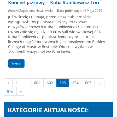
Koncert jazzowy – Kuba Stankiewicz Trio
Autor:
Magdalena Nowikowska |
Data publikacji:
14 Maja 2019
Już w środę (15 maja) przed ełcką publicznością
wystąpi wybitny pianista należący do czołówki
muzyków jazzowych Kuba Stankiewicz Trio. Koncert
rozpocznie się o godz. 19.00 w sali widowiskowej ECK.
Kuba Stankiewicz - pianista, kompozytor i laureat
licznych nagród muzycznych. Jest absolwentem Berkley
Collage of Music w Bostonie. Obecnie wykłada w
Akademii Muzycznej we Wrocławiu....
Więcej
«
1
...
601
602
603
604
605
...
876
»
KATEGORIE AKTUALNOŚĆI: