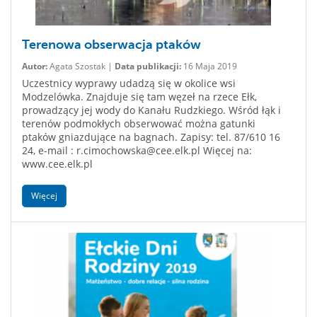
Terenowa obserwacja ptaków
Autor:
Agata Szostak |
Data publikacji:
16 Maja 2019
Uczestnicy wyprawy udadzą się w okolice wsi
Modzelówka. Znajduje się tam węzeł na rzece Ełk,
prowadzący jej wody do Kanału Rudzkiego. Wśród łąk i
terenów podmokłych obserwować można gatunki
ptaków gniazdujące na bagnach. Zapisy: tel. 87/610 16
24, e-mail : r.cimochowska@cee.elk.pl Więcej na:
www.cee.elk.pl
Więcej