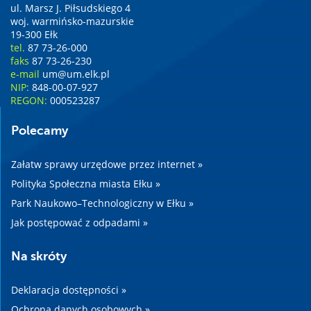
ul. Marsz J. Piłsudskiego 4
woj. warmińsko-mazurskie
19-300 Ełk
tel.
87 73-26-000
faks
87 73-26-230
e-mail
um@um.elk.pl
NIP:
848-00-07-927
REGON:
000523287
Polecamy
Załatw sprawy urzędowe przez internet »
Polityka Społeczna miasta Ełku »
Park Naukowo–Technologiczny w Ełku »
Jak postępować z odpadami »
Na skróty
Deklaracja dostępności »
Ochrona danych osobowych »