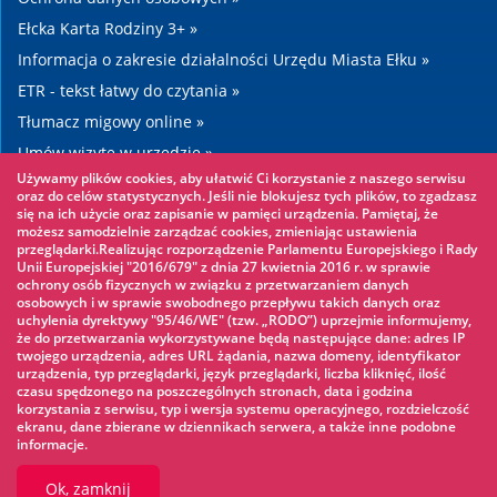
Ełcka Karta Rodziny 3+ »
Informacja o zakresie działalności Urzędu Miasta Ełku »
ETR - tekst łatwy do czytania »
Tłumacz migowy online »
Umów wizytę w urzędzie »
Używamy plików cookies, aby ułatwić Ci korzystanie z naszego serwisu
Drogi »
oraz do celów statystycznych. Jeśli nie blokujesz tych plików, to zgadzasz
się na ich użycie oraz zapisanie w pamięci urządzenia. Pamiętaj, że
możesz samodzielnie zarządzać cookies, zmieniając ustawienia
Warto zobaczyć
przeglądarki.Realizując rozporządzenie Parlamentu Europejskiego i Rady
Unii Europejskiej "2016/679" z dnia 27 kwietnia 2016 r. w sprawie
ochrony osób fizycznych w związku z przetwarzaniem danych
Park linowy »
osobowych i w sprawie swobodnego przepływu takich danych oraz
uchylenia dyrektywy "95/46/WE" (tzw. „RODO”) uprzejmie informujemy,
Park Wodny »
że do przetwarzania wykorzystywane będą następujące dane: adres IP
Lodowisko »
twojego urządzenia, adres URL żądania, nazwa domeny, identyfikator
urządzenia, typ przeglądarki, język przeglądarki, liczba kliknięć, ilość
KINOECK »
czasu spędzonego na poszczególnych stronach, data i godzina
korzystania z serwisu, typ i wersja systemu operacyjnego, rozdzielczość
Muzeum »
ekranu, dane zbierane w dziennikach serwera, a także inne podobne
informacje.
Ok, zamknij