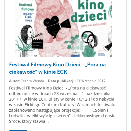
Festiwal Filmowy Kino Dzieci - „Pora na
ciekawość” w kinie ECK
Autor:
Cezary Wenda |
Data publikacji:
21 Września 2017
Festiwal Filmowy Kino Dzieci - „Pora na ciekawość”
odbędzie się w dniach 23 września – 1 października
2017 r. w kinie ECK. Bilety w cenie 10/12 zł do nabycia
w kasie Ełckiego Centrum Kultury. W ramach festiwalu
zaplanowano następujące projekcje: · „Solan i
Ludwik – wielki wyścig z serem” - lekkomyślnym Lousie
Sroce, który stawia...