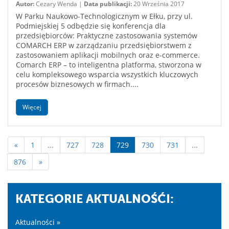
Autor:
Cezary Wenda |
Data publikacji:
20 Września 2017
W Parku Naukowo-Technologicznym w Ełku, przy ul.
Podmiejskiej 5 odbędzie się konferencja dla
przedsiębiorców: Praktyczne zastosowania systemów
COMARCH ERP w zarządzaniu przedsiębiorstwem z
zastosowaniem aplikacji mobilnych oraz e-commerce.
Comarch ERP – to inteligentna platforma, stworzona w
celu kompleksowego wsparcia wszystkich kluczowych
procesów biznesowych w firmach....
Więcej
«
1
...
727
728
729
730
731
...
876
»
KATEGORIE AKTUALNOŚĆI:
Aktualności »