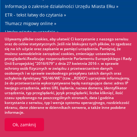
Informacja o zakresie działalności Urzędu Miasta Ełku »
ETR - tekst łatwy do czytania »
Tłumacz migowy online »
Umów wizytę w urzędzie »
Używamy plików cookies, aby ułatwić Ci korzystanie z naszego serwisu
Drogi »
oraz do celów statystycznych. Jeśli nie blokujesz tych plików, to zgadzasz
się na ich użycie oraz zapisanie w pamięci urządzenia. Pamiętaj, że
możesz samodzielnie zarządzać cookies, zmieniając ustawienia
Warto zobaczyć
przeglądarki.Realizując rozporządzenie Parlamentu Europejskiego i Rady
Unii Europejskiej "2016/679" z dnia 27 kwietnia 2016 r. w sprawie
ochrony osób fizycznych w związku z przetwarzaniem danych
Park linowy »
osobowych i w sprawie swobodnego przepływu takich danych oraz
uchylenia dyrektywy "95/46/WE" (tzw. „RODO”) uprzejmie informujemy,
Park Wodny »
że do przetwarzania wykorzystywane będą następujące dane: adres IP
Lodowisko »
twojego urządzenia, adres URL żądania, nazwa domeny, identyfikator
urządzenia, typ przeglądarki, język przeglądarki, liczba kliknięć, ilość
KINOECK »
czasu spędzonego na poszczególnych stronach, data i godzina
korzystania z serwisu, typ i wersja systemu operacyjnego, rozdzielczość
Muzeum »
ekranu, dane zbierane w dziennikach serwera, a także inne podobne
informacje.
Ok, zamknij
© 2026 UM Ełk