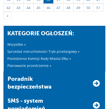
42
43
44
45
46
47
48
49
50
51
»
KATEGORIE OGŁOSZEŃ:
Wszystkie »
Sprzedaż nieruchomości Tryb przetargowy »
Posiedzenia Komisji Rady Miasta Ełku »
Planowanie przestrzenne »
Poradnik
bezpieczeństwa
SMS - system
powiadomień