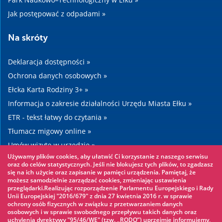
Jak postępować z odpadami »
Na skróty
Deklaracja dostępności »
Ochrona danych osobowych »
Ełcka Karta Rodziny 3+ »
Informacja o zakresie działalności Urzędu Miasta Ełku »
ETR - tekst łatwy do czytania »
Tłumacz migowy online »
Umów wizytę w urzędzie »
Używamy plików cookies, aby ułatwić Ci korzystanie z naszego serwisu
Drogi »
oraz do celów statystycznych. Jeśli nie blokujesz tych plików, to zgadzasz
się na ich użycie oraz zapisanie w pamięci urządzenia. Pamiętaj, że
możesz samodzielnie zarządzać cookies, zmieniając ustawienia
Warto zobaczyć
przeglądarki.Realizując rozporządzenie Parlamentu Europejskiego i Rady
Unii Europejskiej "2016/679" z dnia 27 kwietnia 2016 r. w sprawie
ochrony osób fizycznych w związku z przetwarzaniem danych
Park linowy »
osobowych i w sprawie swobodnego przepływu takich danych oraz
uchylenia dyrektywy "95/46/WE" (tzw. „RODO”) uprzejmie informujemy,
Park Wodny »