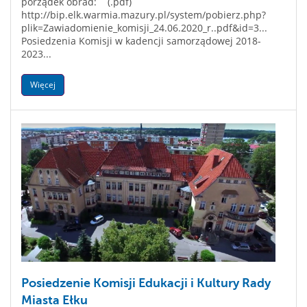
porządek obrad: (.pdf)
http://bip.elk.warmia.mazury.pl/system/pobierz.php?
plik=Zawiadomienie_komisji_24.06.2020_r..pdf&id=3...
Posiedzenia Komisji w kadencji samorządowej 2018-
2023...
Więcej
Posiedzenie Komisji Edukacji i Kultury Rady
Miasta Ełku