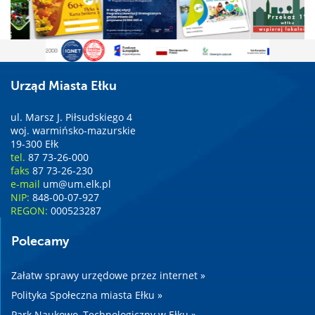
Urząd Miasta Ełku
ul. Marsz J. Piłsudskiego 4
woj. warmińsko-mazurskie
19-300 Ełk
tel.
87 73-26-000
faks
87 73-26-230
e-mail
um@um.elk.pl
NIP:
848-00-07-927
REGON:
000523287
Polecamy
Załatw sprawy urzędowe przez internet »
Polityka Społeczna miasta Ełku »
Park Naukowo–Technologiczny w Ełku »