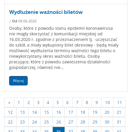
Wydłużenie ważności biletów
|
Od
09.06.2020
Osoby, które z powodu stanu epidemii koronawirusa
nie mogły skorzystać z komunikacji miejskiej od
16.03.2020 r. zgodnie z przeznaczeniem tj. uczęszczać
do szkół, a miały wykupiony bilet okresowy - będą miały
możliwość wydłużenia terminu ważności tego biletu o
niewykorzystany okres ważności biletu. Osoby
pracujące, które z powodu zawieszenia działalności
gospodarczej, również nie...
Więcej
«
1
2
3
4
5
6
7
8
9
10
11
12
13
14
15
16
17
18
19
20
21
22
23
24
25
26
27
28
29
30
31
32
33
34
35
36
37
38
39
40
41