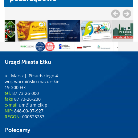
Urząd Miasta Ełku
ul. Marsz J. Piłsudskiego 4
woj. warmińsko-mazurskie
19-300 Ełk
tel.
87 73-26-000
faks
87 73-26-230
e-mail
um@um.elk.pl
NIP:
848-00-07-927
REGON:
000523287
Polecamy