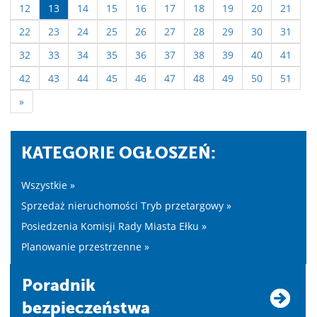
12
13
14
15
16
17
18
19
20
21
22
23
24
25
26
27
28
29
30
31
32
33
34
35
36
37
38
39
40
41
42
43
44
45
46
47
48
49
50
51
»
KATEGORIE OGŁOSZEŃ:
Wszystkie »
Sprzedaż nieruchomości Tryb przetargowy »
Posiedzenia Komisji Rady Miasta Ełku »
Planowanie przestrzenne »
Poradnik
bezpieczeństwa