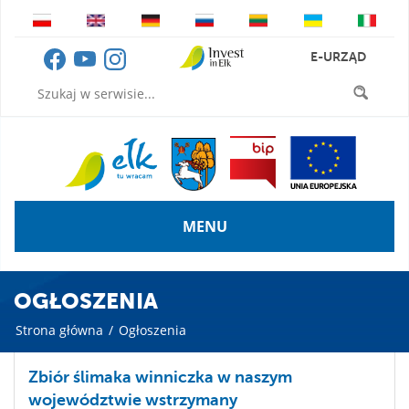
E-URZĄD
MENU
OGŁOSZENIA
Strona główna
/
Ogłoszenia
Zbiór ślimaka winniczka w naszym
województwie wstrzymany