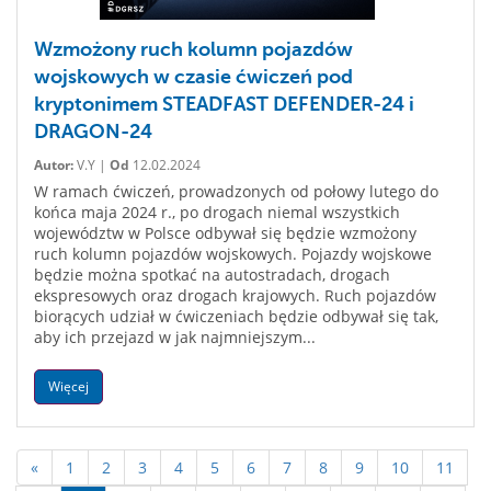
Wzmożony ruch kolumn pojazdów
wojskowych w czasie ćwiczeń pod
kryptonimem STEADFAST DEFENDER-24 i
DRAGON-24
Autor:
V.Y |
Od
12.02.2024
W ramach ćwiczeń, prowadzonych od połowy lutego do
końca maja 2024 r., po drogach niemal wszystkich
województw w Polsce odbywał się będzie wzmożony
ruch kolumn pojazdów wojskowych. Pojazdy wojskowe
będzie można spotkać na autostradach, drogach
ekspresowych oraz drogach krajowych. Ruch pojazdów
biorących udział w ćwiczeniach będzie odbywał się tak,
aby ich przejazd w jak najmniejszym...
Więcej
«
1
2
3
4
5
6
7
8
9
10
11