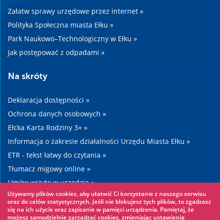
Załatw sprawy urzędowe przez internet »
Polityka Społeczna miasta Ełku »
Park Naukowo–Technologiczny w Ełku »
Jak postępować z odpadami »
Na skróty
Deklaracja dostępności »
Ochrona danych osobowych »
Ełcka Karta Rodziny 3+ »
Informacja o zakresie działalności Urzędu Miasta Ełku »
ETR - tekst łatwy do czytania »
Tłumacz migowy online »
Umów wizytę w urzędzie »
Używamy plików cookies, aby ułatwić Ci korzystanie z naszego serwisu
Drogi »
oraz do celów statystycznych. Jeśli nie blokujesz tych plików, to zgadzasz
się na ich użycie oraz zapisanie w pamięci urządzenia. Pamiętaj, że
możesz samodzielnie zarządzać cookies, zmieniając ustawienia
Warto zobaczyć