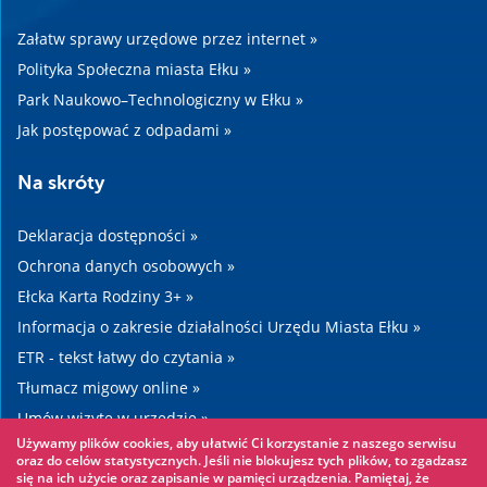
Załatw sprawy urzędowe przez internet »
Polityka Społeczna miasta Ełku »
Park Naukowo–Technologiczny w Ełku »
Jak postępować z odpadami »
Na skróty
Deklaracja dostępności »
Ochrona danych osobowych »
Ełcka Karta Rodziny 3+ »
Informacja o zakresie działalności Urzędu Miasta Ełku »
ETR - tekst łatwy do czytania »
Tłumacz migowy online »
Umów wizytę w urzędzie »
Używamy plików cookies, aby ułatwić Ci korzystanie z naszego serwisu
Drogi »
oraz do celów statystycznych. Jeśli nie blokujesz tych plików, to zgadzasz
się na ich użycie oraz zapisanie w pamięci urządzenia. Pamiętaj, że