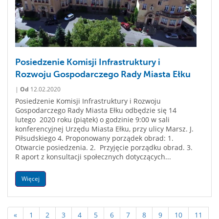
Posiedzenie Komisji Infrastruktury i
Rozwoju Gospodarczego Rady Miasta Ełku
|
Od
12.02.2020
Posiedzenie Komisji Infrastruktury i Rozwoju
Gospodarczego Rady Miasta Ełku odbędzie się 14
lutego 2020 roku (piątek) o godzinie 9:00 w sali
konferencyjnej Urzędu Miasta Ełku, przy ulicy Marsz. J.
Piłsudskiego 4. Proponowany porządek obrad: 1.
Otwarcie posiedzenia. 2. Przyjęcie porządku obrad. 3.
R aport z konsultacji społecznych dotyczących...
Więcej
«
1
2
3
4
5
6
7
8
9
10
11