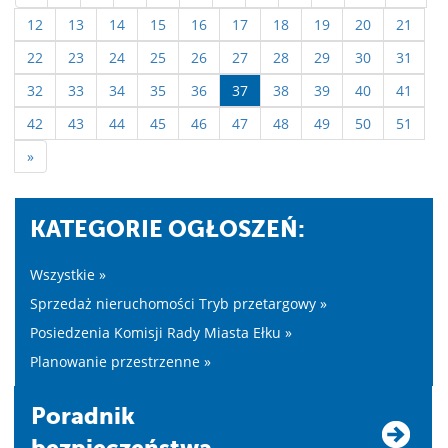
12
13
14
15
16
17
18
19
20
21
22
23
24
25
26
27
28
29
30
31
32
33
34
35
36
37
38
39
40
41
42
43
44
45
46
47
48
49
50
51
»
KATEGORIE OGŁOSZEŃ:
Wszystkie »
Sprzedaż nieruchomości Tryb przetargowy »
Posiedzenia Komisji Rady Miasta Ełku »
Planowanie przestrzenne »
Poradnik