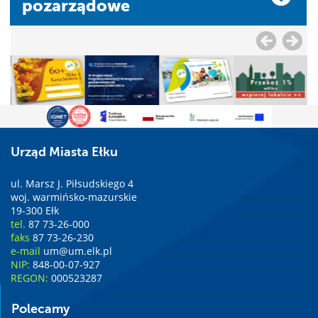
pozarządowe
Urząd Miasta Ełku
ul. Marsz J. Piłsudskiego 4
woj. warmińsko-mazurskie
19-300 Ełk
tel.
87 73-26-000
faks
87 73-26-230
e-mail
um@um.elk.pl
NIP:
848-00-07-927
REGON:
000523287
Polecamy