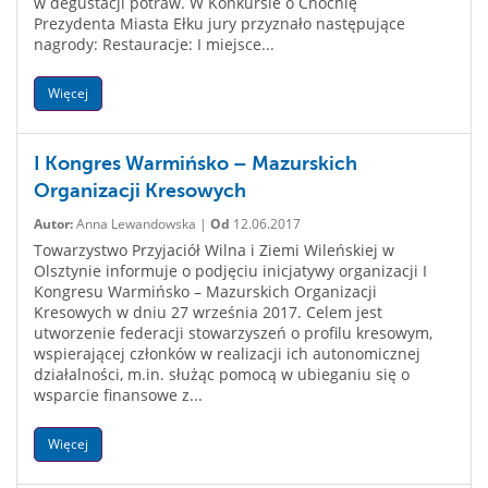
w degustacji potraw. W Konkursie o Chochlę
Prezydenta Miasta Ełku jury przyznało następujące
nagrody: Restauracje: I miejsce...
Więcej
I Kongres Warmińsko – Mazurskich
Organizacji Kresowych
Autor:
Anna Lewandowska |
Od
12.06.2017
Towarzystwo Przyjaciół Wilna i Ziemi Wileńskiej w
Olsztynie informuje o podjęciu inicjatywy organizacji I
Kongresu Warmińsko – Mazurskich Organizacji
Kresowych w dniu 27 września 2017. Celem jest
utworzenie federacji stowarzyszeń o profilu kresowym,
wspierającej członków w realizacji ich autonomicznej
działalności, m.in. służąc pomocą w ubieganiu się o
wsparcie finansowe z...
Więcej