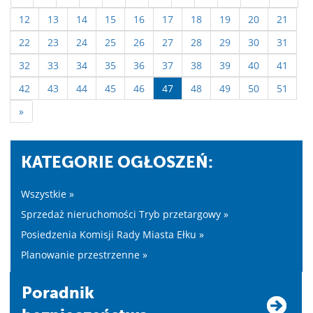
12
13
14
15
16
17
18
19
20
21
22
23
24
25
26
27
28
29
30
31
32
33
34
35
36
37
38
39
40
41
42
43
44
45
46
47
48
49
50
51
»
KATEGORIE OGŁOSZEŃ:
Wszystkie »
Sprzedaż nieruchomości Tryb przetargowy »
Posiedzenia Komisji Rady Miasta Ełku »
Planowanie przestrzenne »
Poradnik