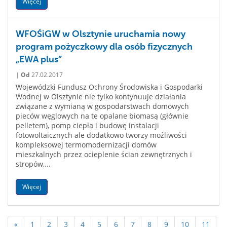
Więcej
WFOŚiGW w Olsztynie uruchamia nowy
program pożyczkowy dla osób fizycznych
„EWA plus”
|
Od
27.02.2017
Wojewódzki Fundusz Ochrony Środowiska i Gospodarki
Wodnej w Olsztynie nie tylko kontynuuje działania
związane z wymianą w gospodarstwach domowych
pieców węglowych na te opalane biomasą (głównie
pelletem), pomp ciepła i budowę instalacji
fotowoltaicznych ale dodatkowo tworzy możliwości
kompleksowej termomodernizacji domów
mieszkalnych przez ocieplenie ścian zewnętrznych i
stropów,...
Więcej
«
1
2
3
4
5
6
7
8
9
10
11