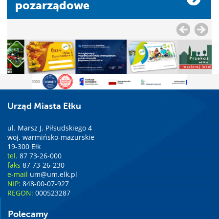
pozarządowe
Urząd Miasta Ełku
ul. Marsz J. Piłsudskiego 4
woj. warmińsko-mazurskie
19-300 Ełk
tel.
87 73-26-000
faks
87 73-26-230
e-mail
um@um.elk.pl
NIP:
848-00-07-927
REGON:
000523287
Polecamy