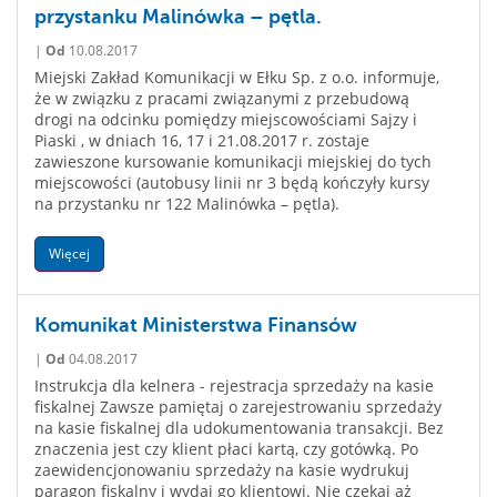
przystanku Malinówka – pętla.
|
Od
10.08.2017
Miejski Zakład Komunikacji w Ełku Sp. z o.o. informuje,
że w związku z pracami związanymi z przebudową
drogi na odcinku pomiędzy miejscowościami Sajzy i
Piaski , w dniach 16, 17 i 21.08.2017 r. zostaje
zawieszone kursowanie komunikacji miejskiej do tych
miejscowości (autobusy linii nr 3 będą kończyły kursy
na przystanku nr 122 Malinówka – pętla).
Więcej
Komunikat Ministerstwa Finansów
|
Od
04.08.2017
Instrukcja dla kelnera - rejestracja sprzedaży na kasie
fiskalnej Zawsze pamiętaj o zarejestrowaniu sprzedaży
na kasie fiskalnej dla udokumentowania transakcji. Bez
znaczenia jest czy klient płaci kartą, czy gotówką. Po
zaewidencjonowaniu sprzedaży na kasie wydrukuj
paragon fiskalny i wydaj go klientowi. Nie czekaj aż