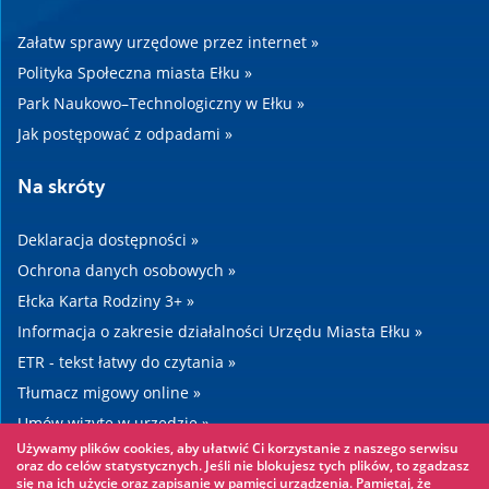
Załatw sprawy urzędowe przez internet »
Polityka Społeczna miasta Ełku »
Park Naukowo–Technologiczny w Ełku »
Jak postępować z odpadami »
Na skróty
Deklaracja dostępności »
Ochrona danych osobowych »
Ełcka Karta Rodziny 3+ »
Informacja o zakresie działalności Urzędu Miasta Ełku »
ETR - tekst łatwy do czytania »
Tłumacz migowy online »
Umów wizytę w urzędzie »
Używamy plików cookies, aby ułatwić Ci korzystanie z naszego serwisu
Drogi »
oraz do celów statystycznych. Jeśli nie blokujesz tych plików, to zgadzasz
się na ich użycie oraz zapisanie w pamięci urządzenia. Pamiętaj, że