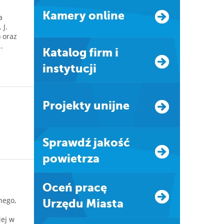
Kamery online
a
 J.
) oraz
.
Katalog firm i
instytucji
Projekty unijne
Sprawdź jakość
powietrza
Oceń pracę
nego,
Urzędu Miasta
iej w