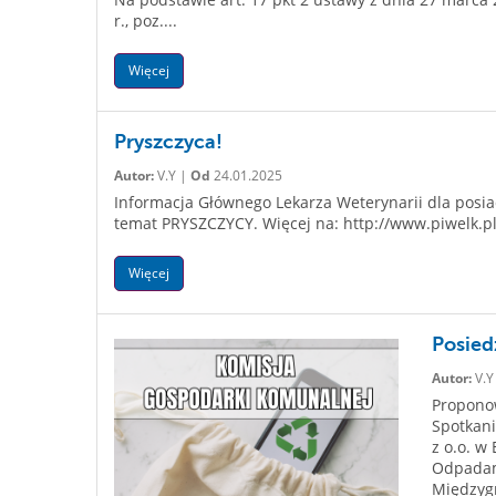
r., poz....
Więcej
Pryszczyca!
Autor:
V.Y |
Od
24.01.2025
Informacja Głównego Lekarza Weterynarii dla posiad
temat PRYSZCZYCY. Więcej na: http://www.piwelk.p
Więcej
Posied
Autor:
V.Y
Proponow
Spotkan
z o.o. w
Odpadam
Międzyg