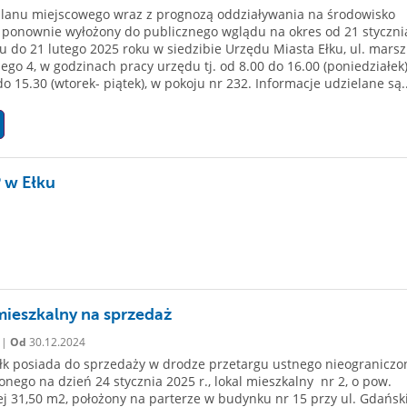
planu miejscowego wraz z prognozą oddziaływania na środowisko
 ponownie wyłożony do publicznego wglądu na okres od 21 styczni
u do 21 lutego 2025 roku w siedzibie Urzędu Miasta Ełku, ul. marsz.
iego 4, w godzinach pracy urzędu tj. od 8.00 do 16.00 (poniedziałek
do 15.30 (wtorek- piątek), w pokoju nr 232. Informacje udzielane są..
 w Ełku
mieszkalny na sprzedaż
 |
Od
30.12.2024
łk posiada do sprzedaży w drodze przetargu ustnego nieograniczo
nego na dzień 24 stycznia 2025 r., lokal mieszkalny nr 2, o pow.
j 31,50 m2, położony na parterze w budynku nr 15 przy ul. Gdańsk