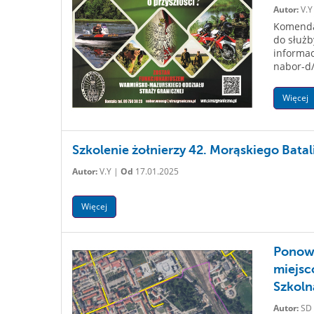
Autor:
V.Y
Komenda
do służb
informac
nabor-d
Więcej
Szkolenie żołnierzy 42. Morąskiego Batal
Autor:
V.Y |
Od
17.01.2025
Więcej
Ponown
miejsc
Szkoln
Autor:
SD