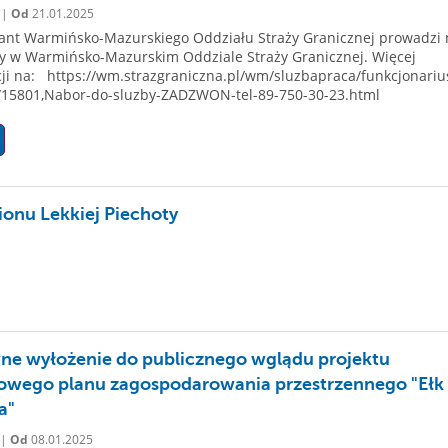
 |
Od
21.01.2025
nt Warmińsko-Mazurskiego Oddziału Straży Granicznej prowadzi 
y w Warmińsko-Mazurskim Oddziale Straży Granicznej. Więcej
ji na: https://wm.strazgraniczna.pl/wm/sluzbapraca/funkcjonariu
/15801,Nabor-do-sluzby-ZADZWON-tel-89-750-30-23.html
ionu Lekkiej Piechoty
e wyłożenie do publicznego wglądu projektu
owego planu zagospodarowania przestrzennego "Ełk 
a"
 |
Od
08.01.2025