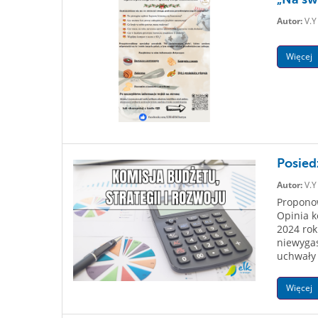
Autor:
V.Y
Więcej
Posied
Autor:
V.Y
Proponow
Opinia k
2024 rok
niewygas
uchwały 
Więcej