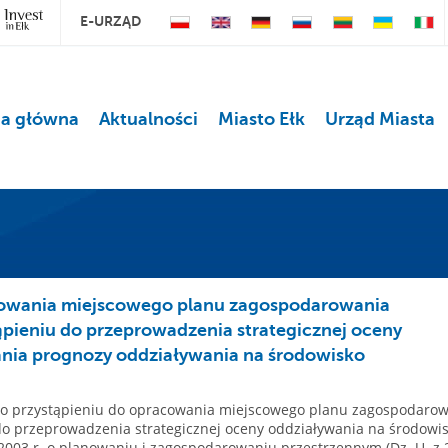
E-URZĄD
na główna
Aktualności
Miasto Ełk
Urząd Miasta
cowania miejscowego planu zagospodarowania
tąpieniu do przeprowadzenia strategicznej oceny
ania prognozy oddziaływania na środowisko
U o przystąpieniu do opracowania miejscowego planu zagospodaro
 do przeprowadzenia strategicznej oceny oddziaływania na środowi
 2003 r. o planowaniu i zagospodarowaniu przestrzennym (Dz. U. z