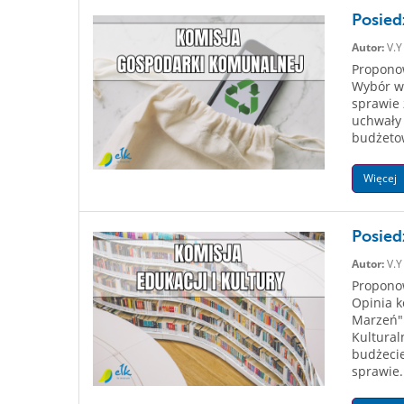
Posied
Autor:
V.Y
Proponow
Wybór wi
sprawie 
uchwały
budżetow
Więcej
Posied
Autor:
V.Y
Proponow
Opinia k
Marzeń".
Kultural
budżecie
sprawie.