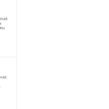
brad.
w
ktu
brad.
o