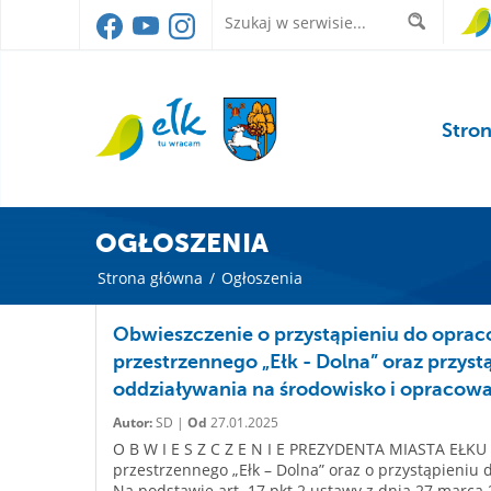
Stro
OGŁOSZENIA
Strona główna
/
Ogłoszenia
Obwieszczenie o przystąpieniu do opra
przestrzennego „Ełk - Dolna” oraz przys
oddziaływania na środowisko i opracow
Autor:
SD |
Od
27.01.2025
O B W I E S Z C Z E N I E PREZYDENTA MIASTA EŁK
przestrzennego „Ełk – Dolna” oraz o przystąpieniu
Na podstawie art. 17 pkt 2 ustawy z dnia 27 marca