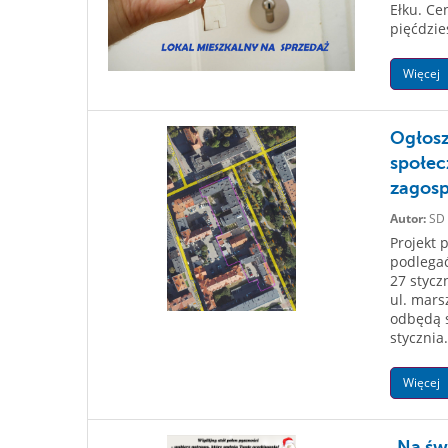
Ełku. Ce
pięćdzie
Więcej
Ogłosz
społec
zagosp
Autor:
SD
Projekt 
podlegać
27 stycz
ul. mars
odbędą s
stycznia.
Więcej
„Na św