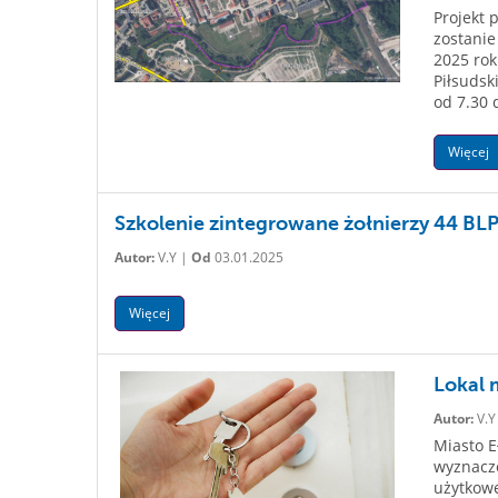
Projekt 
zostanie
2025 rok
Piłsudsk
od 7.30 
Więcej
Szkolenie zintegrowane żołnierzy 44 BLP
Autor:
V.Y |
Od
03.01.2025
Więcej
Lokal 
Autor:
V.Y
Miasto E
wyznaczo
użytkowe