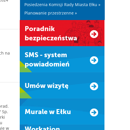
Posiedzenia Komisji Rady Miasta Ełku »
Planowanie przestrzenne »
Poradnik
bezpieczeństwa
ch na
SMS - system
powiadomień
Umów wizytę
brad.
Murale w Ełku
 Sp.
rki
ku
wie w
Workation.