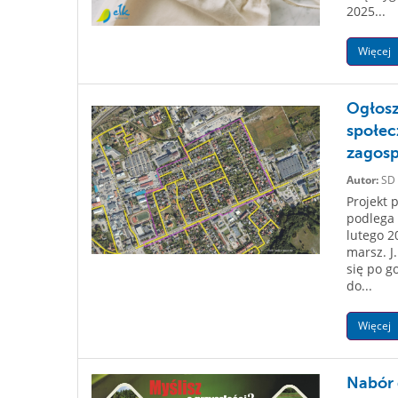
2025...
Więcej
Ogłosz
społec
zagosp
Autor:
SD
Projekt 
podlega 
lutego 2
marsz. J
się po g
do...
Więcej
Nabór 