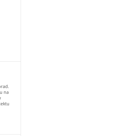
brad.
ku na
w
jektu