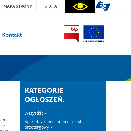
MAPA STRONY
A
A
A
Kontakt
KATEGORIE
OGŁOSZEŃ:
Wszystkie »
wania
Sprzedaż nieruchomości Tryb
sko
przetargowy »
 2024