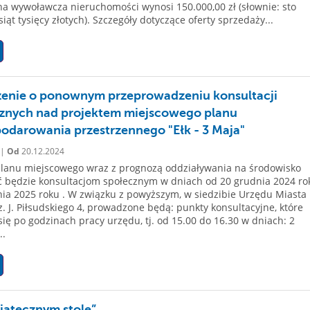
na wywoławcza nieruchomości wynosi 150.000,00 zł (słownie: sto
siąt tysięcy złotych). Szczegóły dotyczące oferty sprzedaży...
enie o ponownym przeprowadzeniu konsultacji
znych nad projektem miejscowego planu
odarowania przestrzennego "Ełk - 3 Maja"
 |
Od
20.12.2024
planu miejscowego wraz z prognozą oddziaływania na środowisko
 będzie konsultacjom społecznym w dniach od 20 grudnia 2024 ro
nia 2025 roku . W związku z powyższym, w siedzibie Urzędu Miasta 
z. J. Piłsudskiego 4, prowadzone będą: punkty konsultacyjne, które
ię po godzinach pracy urzędu, tj. od 15.00 do 16.30 w dniach: 2
..
iątecznym stole”