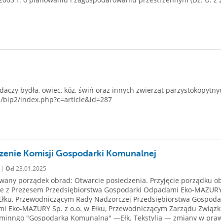
aczy bydła, owiec, kóz, świń oraz innych zwierząt parzystokopytny
l/bip2/index.php?c=article&id=287
zenie Komisji Gospodarki Komunalnej
 |
Od
23.01.2025
any porządek obrad: Otwarcie posiedzenia. Przyjęcie porządku o
ie z Prezesem Przedsiębiorstwa Gospodarki Odpadami Eko-MAZURY
 Ełku, Przewodniczącym Rady Nadzorczej Przedsiębiorstwa Gospoda
i Eko-MAZURY Sp. z o.o. w Ełku, Przewodniczącym Zarządu Związ
minngo "Gospodarka Komunalna" —Ełk. Tekstylia — zmiany w pra