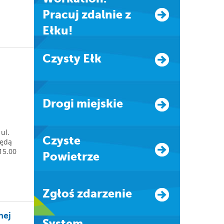
Pracuj zdalnie z
Ełku!
Czysty Ełk
Drogi miejskie
ul.
Czyste
będą
15.00
Powietrze
Zgłoś zdarzenie
nej
system