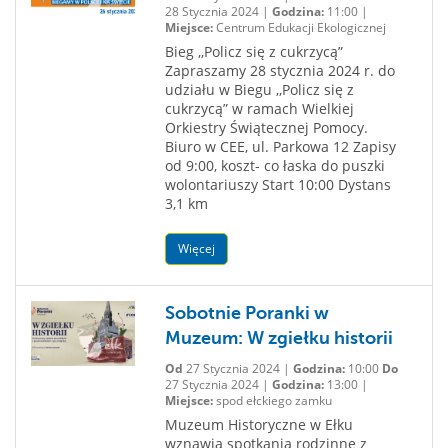
28 Stycznia 2024 |
Godzina:
11:00 |
Miejsce:
Centrum Edukacji Ekologicznej
Bieg ,,Policz się z cukrzycą”
Zapraszamy 28 stycznia 2024 r. do
udziału w Biegu ,,Policz się z
cukrzycą” w ramach Wielkiej
Orkiestry Świątecznej Pomocy.
Biuro w CEE, ul. Parkowa 12 Zapisy
od 9:00, koszt- co łaska do puszki
wolontariuszy Start 10:00 Dystans
3,1 km
Więcej
Sobotnie Poranki w
Muzeum: W zgiełku historii
Od
27 Stycznia 2024 |
Godzina:
10:00
Do
27 Stycznia 2024 |
Godzina:
13:00 |
Miejsce:
spod ełckiego zamku
Muzeum Historyczne w Ełku
wznawia spotkania rodzinne z