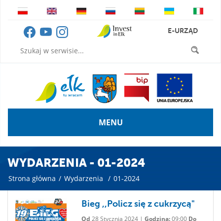
E-URZĄD
MENU
WYDARZENIA - 01-2024
Strona główna
/
Wydarzenia
/
01-2024
Bieg ,,Policz się z cukrzycą"
Od
28 Stycznia 2024 |
Godzina:
09:00
Do