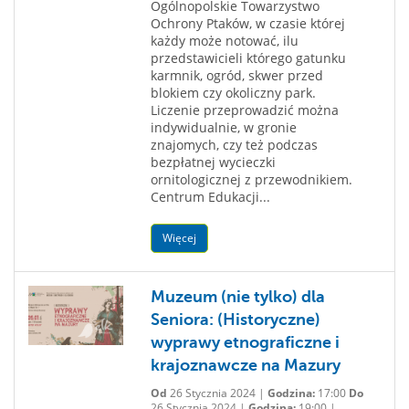
Ogólnopolskie Towarzystwo
Ochrony Ptaków, w czasie której
każdy może notować, ilu
przedstawicieli którego gatunku
karmnik, ogród, skwer przed
blokiem czy okoliczny park.
Liczenie przeprowadzić można
indywidualnie, w gronie
znajomych, czy też podczas
bezpłatnej wycieczki
ornitologicznej z przewodnikiem.
Centrum Edukacji...
Więcej
Muzeum (nie tylko) dla
Seniora: (Historyczne)
wyprawy etnograficzne i
krajoznawcze na Mazury
Od
26 Stycznia 2024 |
Godzina:
17:00
Do
26 Stycznia 2024 |
Godzina:
19:00 |