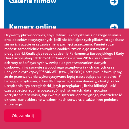
Galerie filmów
Kamery online
Używamy plików cookies, aby ułatwić Ci korzystanie z naszego serwisu
oraz do celów statystycznych. Jeśli nie blokujesz tych plików, to zgadzasz
się na ich użycie oraz zapisanie w pamięci urządzenia. Pamiętaj, że
możesz samodzielnie zarządzać cookies, zmieniając ustawienia
Katalog firm i instytucji
przeglądarki.Realizując rozporządzenie Parlamentu Europejskiego i Rady
Unii Europejskiej "2016/679" z dnia 27 kwietnia 2016 r. w sprawie
ochrony osób fizycznych w związku z przetwarzaniem danych
osobowych i w sprawie swobodnego przepływu takich danych oraz
uchylenia dyrektywy "95/46/WE" (tzw. „RODO”) uprzejmie informujemy,
że do przetwarzania wykorzystywane będą następujące dane: adres IP
Projekty unijne
twojego urządzenia, adres URL żądania, nazwa domeny, identyfikator
urządzenia, typ przeglądarki, język przeglądarki, liczba kliknięć, ilość
czasu spędzonego na poszczególnych stronach, data i godzina
korzystania z serwisu, typ i wersja systemu operacyjnego, rozdzielczość
Sprawdź jakość
ekranu, dane zbierane w dziennikach serwera, a także inne podobne
informacje.
powietrza
Ok, zamknij
Oceń pracę Urzędu