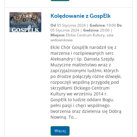
Kolędowanie z GospElk
Od
05 Stycznia 2024 |
Godzina:
19:00
Do
05 Stycznia 2024 |
Godzina:
20:00 |
Miejsce:
Ełckie Centrum Kultury, sala
widowiskowa
Ełcki Chór GospElk narodził się z
marzenia i rozśpiewanych serc
Aleksandry i śp. Daniela Szejdy.
Muzyczne małżeństwo wraz z
zaprzyjaźnionymi ludźmi, których
po drodze połączyły różne dźwięki,
rozpoczęli wspólną przygodę pod
skrzydłami Ełckiego Centrum
Kultury we wrześniu 2014 r.
GospElk to ludzie oddani Bogu,
pełni pasji i chęci wspólnego
tworzenia oraz dzielenia się Dobrą
Nowiną. To...
Więcej