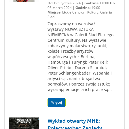
Od
19 Stycznia 2024 |
Godzina:
08:00
Do
03 Marca 2024 |
Godzina:
19:00 |
Miejsce:
Ełckie Centrum Kultury, Galeria
Ślad
Zapraszamy na wernisaż
wystawy NOWA SZTUKA
NIEMIECKA w Galerii Ślad Ełckiego
Centrum Kultury. Na wystawie
zobaczymy malarstwo, rysunki,
kolaże i rzeźby artystów
współczesnych z Berlina,
Hamburga i Turyngi: Peter Keil;
Oliver Priebe; Doreen Schmidt;
Peter Schlangenbader. Wspaniali
artyści są znani z bogactwa
pomysłów. Poprzez swoją sztukę
wyrażają emocje, a ich prace są...
Więcej
Wykład otwarty MHE:
Polacy wobec Zagłady