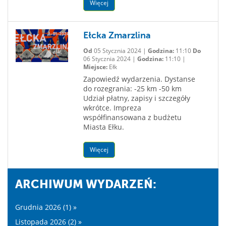
Więcej
Ełcka Zmarzlina
Od
05 Stycznia 2024 |
Godzina:
11:10
Do
06 Stycznia 2024 |
Godzina:
11:10 |
Miejsce:
Ełk
Zapowiedź wydarzenia. Dystanse
do rozegrania: -25 km -50 km
Udział płatny, zapisy i szczegóły
wkrótce. Impreza
współfinansowana z budżetu
Miasta Ełku.
Więcej
ARCHIWUM WYDARZEŃ:
Grudnia 2026 (1) »
Listopada 2026 (2) »