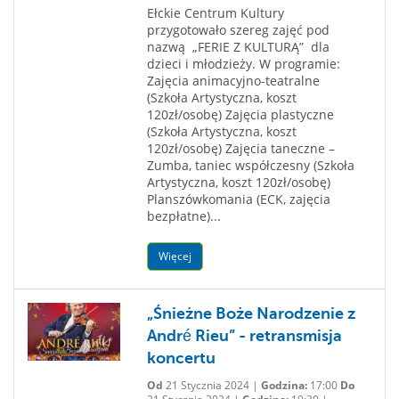
Ełckie Centrum Kultury
przygotowało szereg zajęć pod
nazwą „FERIE Z KULTURĄ” dla
dzieci i młodzieży. W programie:
Zajęcia animacyjno-teatralne
(Szkoła Artystyczna, koszt
120zł/osobę) Zajęcia plastyczne
(Szkoła Artystyczna, koszt
120zł/osobę) Zajęcia taneczne –
Zumba, taniec współczesny (Szkoła
Artystyczna, koszt 120zł/osobę)
Planszówkomania (ECK, zajęcia
bezpłatne)...
Więcej
„Śnieżne Boże Narodzenie z
André Rieu” - retransmisja
koncertu
Od
21 Stycznia 2024 |
Godzina:
17:00
Do