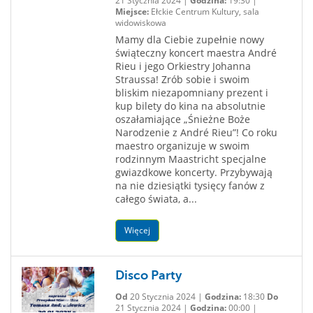
21 Stycznia 2024 |
Godzina:
19:30 |
Miejsce:
Ełckie Centrum Kultury, sala
widowiskowa
Mamy dla Ciebie zupełnie nowy
świąteczny koncert maestra André
Rieu i jego Orkiestry Johanna
Straussa! Zrób sobie i swoim
bliskim niezapomniany prezent i
kup bilety do kina na absolutnie
oszałamiające „Śnieżne Boże
Narodzenie z André Rieu”! Co roku
maestro organizuje w swoim
rodzinnym Maastricht specjalne
gwiazdkowe koncerty. Przybywają
na nie dziesiątki tysięcy fanów z
całego świata, a...
Więcej
Disco Party
Od
20 Stycznia 2024 |
Godzina:
18:30
Do
21 Stycznia 2024 |
Godzina:
00:00 |