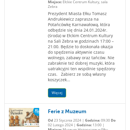
Miejsce:
Ełckie Centrum Kultury, sala
Zebra
Prezydent Miasta Ełku Tomasz
Andrukiewicz zaprasza na
Potańcówkę Karnawałową, która
odbędzie się dnia 24.01.2024r.
(środa) w Ełckim Centrum Kultury
na Sali Zebra w godzinach 17:00 –
21:00. Będzie to doskonała okazja
do spędzenia aktywnie czasu
wolnego, zabawy oraz tańców. Nie
zabraknie też dobrej muzyki, która
uatrakcyjni ten wspólnie spędzony
czas. Zabierz ze sobą własny
koszyczek...
Więcej
Ferie z Muzeum
Od
23 Stycznia 2024 |
Godzina:
09:30
Do
02 Lutego 2024 |
Godzina:
13:00 |
Miejsce:
Muzeum Historyczne w Ełku