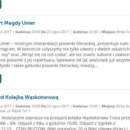
rt Magdy Umer
ca 2017 |
Godzina:
20:00
Do
22 Lipca 2017 |
Godzina:
22:00 |
Miejsce:
Ełckie C
mer – mistrzyni interpretacji piosenki literackiej. prezentuje nam
program. W koncercie usłyszymy nie tylko utwory z dwóch ostatnich
i sny” oraz „Wciąż się na coś czeka”, ale tez znane, lubiane i zawsze
ne piosenki z jej repertuaru, śpiewane od lat, właściwie już wizytów
ystki i także gatunku piosenki literackiej, miedzy...
zd Kolejką Wąskotorową
ca 2017 |
Godzina:
10:00
Do
22 Lipca 2017 |
Godzina:
13:00 |
Miejsce:
Ełcka Ko
wa, ul. Wąski Tor 1
istoryczne zaprasza na przejazd kolejka Wąskotorowa Trasa prz
itki – Ełk. Odjazd z Ełku o godzinie 10:00. Odjazd z Sypitek o
 12:15. CENY BILETÓW: Bilet normalny: 20 zł Bilet ulgowy (dzieci i