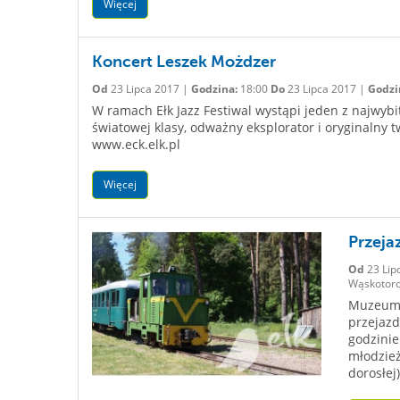
Więcej
Koncert Leszek Możdzer
Od
23 Lipca 2017 |
Godzina:
18:00
Do
23 Lipca 2017 |
Godzi
W ramach Ełk Jazz Festiwal wystąpi jeden z najwyb
światowej klasy, odważny eksplorator i oryginalny 
www.eck.elk.pl
Więcej
Przeja
Od
23 Lip
Wąskotoro
Muzeum H
przejazd
godzinie
młodzież
dorosłej