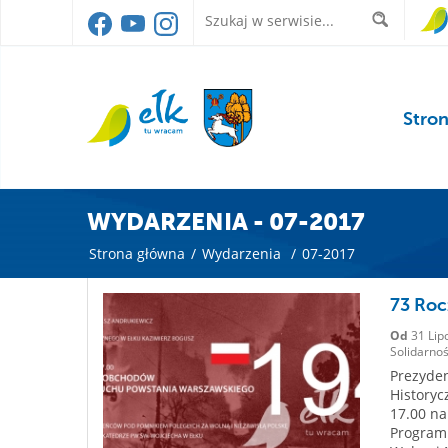
Stro
WYDARZENIA - 07-2017
Strona główna
/
Wydarzenia
/
07-2017
73 Roc
Od
31 Lip
Solidarnoś
Prezyde
Historyc
17.00 n
Program 