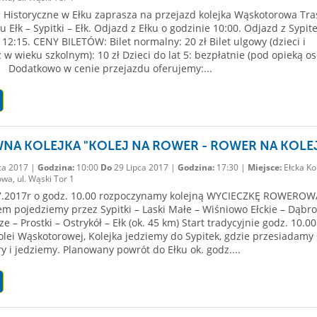
istoryczne w Ełku zaprasza na przejazd kolejka Wąskotorowa Tra
u Ełk – Sypitki – Ełk. Odjazd z Ełku o godzinie 10:00. Odjazd z Sypit
 12:15. CENY BILETÓW: Bilet normalny: 20 zł Bilet ulgowy (dzieci i
 w wieku szkolnym): 10 zł Dzieci do lat 5: bezpłatnie (pod opieką o
) Dodatkowo w cenie przejazdu oferujemy:...
NA KOLEJKA "KOLEJ NA ROWER - ROWER NA KOLE
ca 2017 |
Godzina:
10:00
Do
29 Lipca 2017 |
Godzina:
17:30 |
Miejsce:
Ełcka Ko
wa, ul. Wąski Tor 1
07.2017r o godz. 10.00 rozpoczynamy kolejną WYCIECZKĘ ROWEROW
m pojedziemy przez Sypitki – Laski Małe – Wiśniowo Ełckie – Dąbr
e – Prostki – Ostrykół – Ełk (ok. 45 km) Start tradycyjnie godz. 10.0
Kolei Wąskotorowej, Kolejka jedziemy do Sypitek, gdzie przesiadamy 
y i jedziemy. Planowany powrót do Ełku ok. godz....