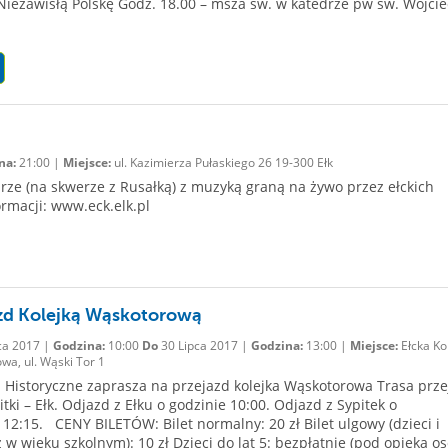
Niezawisłą Polskę Godz. 18.00 – msza św. w katedrze pw św. Wojci
na:
21:00 |
Miejsce:
ul. Kazimierza Pułaskiego 26 19-300 Ełk
ze (na skwerze z Rusałką) z muzyką graną na żywo przez ełckich
ormacji: www.eck.elk.pl
zd Kolejką Wąskotorową
ca 2017 |
Godzina:
10:00
Do
30 Lipca 2017 |
Godzina:
13:00 |
Miejsce:
Ełcka Ko
wa, ul. Wąski Tor 1
istoryczne zaprasza na przejazd kolejka Wąskotorowa Trasa prz
itki – Ełk. Odjazd z Ełku o godzinie 10:00. Odjazd z Sypitek o
 12:15. CENY BILETÓW: Bilet normalny: 20 zł Bilet ulgowy (dzieci i
 w wieku szkolnym): 10 zł Dzieci do lat 5: bezpłatnie (pod opieką o