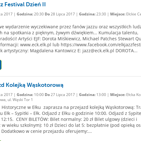
z Festival Dzień II
ca 2017 |
Godzina:
20:30
Do
28 Lipca 2017 |
Godzina:
23:30 |
Miejsce:
Ełckie C
e wydarzenie wyczekiwane przez fanów jazzu oraz wszystkich ludz
h na spotkania z pięknym, żywym dźwiękiem... Kumulacja talentu,
i radości! Artyści EJF: Dorota Miśkiewicz, Michael Patches Stewart Qu
nformacji: www.eck.elk.pl lub https://www.facebook.com/elkjazzfesti
k artystyczny: Magdalena Kantowicz E: jazz@eck.elk.pl DOROTA...
zd Kolejką Wąskotorową
ca 2017 |
Godzina:
10:00
Do
27 Lipca 2017 |
Godzina:
13:00 |
Miejsce:
Ełcka Ko
wa, ul. Wąski Tor 1
istoryczne w Ełku zaprasza na przejazd kolejką Wąskotorową: Tr
u Ełk – Sypitki – Ełk. Odjazd z Ełku o godzinie 10:00. Odjazd z Sypit
 12:15. CENY BILETÓW: Bilet normalny: 20 zł Bilet ulgowy (dzieci i
 w wieku szkolnym): 10 zł Dzieci do lat 5: bezpłatnie (pod opieką o
) Dodatkowo w cenie przejazdu oferujemy:...