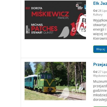
Ełk Jaz
Od
28 Lip
Kultury
Wyjątkow
otwartyc
energii 
więcej i
Kierowni
Więcej
Przeja
Od
27 Lip
Wąskotoro
Muzeum H
przejazd
godzinie
młodzież
dorosłej