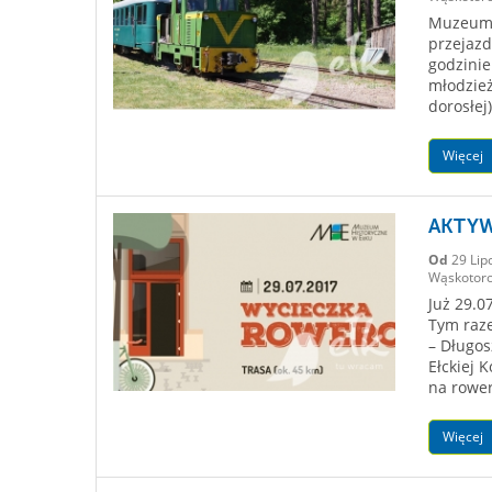
Muzeum H
przejazd
godzinie
młodzież
dorosłej
Więcej
AKTYW
Od
29 Lip
Wąskotoro
Już 29.
Tym raze
– Długosz
Ełckiej 
na rower
Więcej