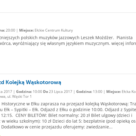
na:
20:00 |
Miejsce:
Ełckie Centrum Kultury
itniejszych polskich muzyków jazzowych Leszek Możdżer. Pianista
twórca, wyróżniający się własnym językiem muzycznym. więcej infor
zd Kolejką Wąskotorową
ca 2017 |
Godzina:
10:00
Do
23 Lipca 2017 |
Godzina:
13:00 |
Miejsce:
Ełcka Ko
wa, ul. Wąski Tor 1
istoryczne w Ełku zaprasza na przejazd kolejką Wąskotorową: Tr
u Ełk – Sypitki – Ełk. Odjazd z Ełku o godzinie 10:00. Odjazd z Sypit
 12:15. CENY BILETÓW: Bilet normalny: 20 zł Bilet ulgowy (dzieci i
 w wieku szkolnym): 10 zł Dzieci do lat 5: bezpłatnie (pod opieką o
) Dodatkowo w cenie przejazdu oferujemy: zwiedzanie...