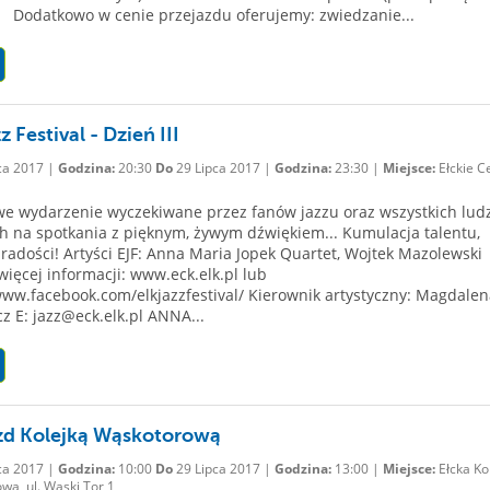
) Dodatkowo w cenie przejazdu oferujemy: zwiedzanie...
z Festival - Dzień III
ca 2017 |
Godzina:
20:30
Do
29 Lipca 2017 |
Godzina:
23:30 |
Miejsce:
Ełckie C
e wydarzenie wyczekiwane przez fanów jazzu oraz wszystkich ludz
h na spotkania z pięknym, żywym dźwiękiem... Kumulacja talentu,
i radości! Artyści EJF: Anna Maria Jopek Quartet, Wojtek Mazolewski
więcej informacji: www.eck.elk.pl lub
www.facebook.com/elkjazzfestival/ Kierownik artystyczny: Magdalen
z E: jazz@eck.elk.pl ANNA...
zd Kolejką Wąskotorową
ca 2017 |
Godzina:
10:00
Do
29 Lipca 2017 |
Godzina:
13:00 |
Miejsce:
Ełcka Ko
wa, ul. Wąski Tor 1