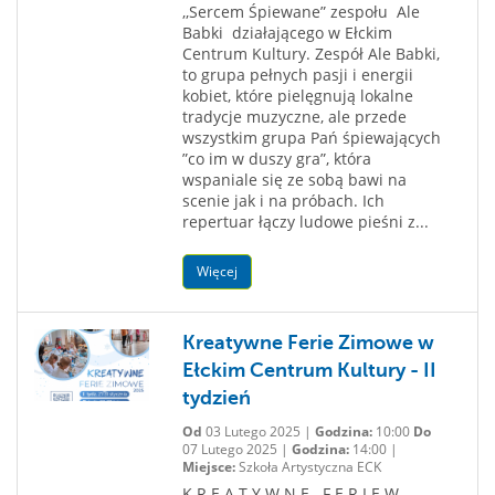
,,Sercem Śpiewane” zespołu Ale
Babki działającego w Ełckim
Centrum Kultury. Zespół Ale Babki,
to grupa pełnych pasji i energii
kobiet, które pielęgnują lokalne
tradycje muzyczne, ale przede
wszystkim grupa Pań śpiewających
”co im w duszy gra”, która
wspaniale się ze sobą bawi na
scenie jak i na próbach. Ich
repertuar łączy ludowe pieśni z...
Więcej
Kreatywne Ferie Zimowe w
Ełckim Centrum Kultury - II
tydzień
Od
03 Lutego 2025 |
Godzina:
10:00
Do
07 Lutego 2025 |
Godzina:
14:00 |
Miejsce:
Szkoła Artystyczna ECK
K R E A T Y W N E F E R I E W