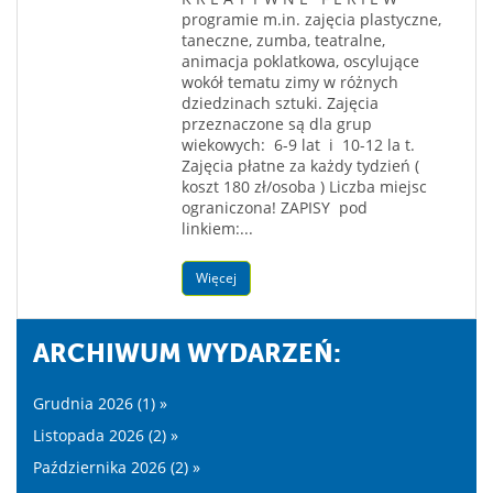
programie m.in. zajęcia plastyczne,
taneczne, zumba, teatralne,
animacja poklatkowa, oscylujące
wokół tematu zimy w różnych
dziedzinach sztuki. Zajęcia
przeznaczone są dla grup
wiekowych: 6-9 lat i 10-12 la t.
Zajęcia płatne za każdy tydzień (
koszt 180 zł/osoba ) Liczba miejsc
ograniczona! ZAPISY pod
linkiem:...
Więcej
ARCHIWUM WYDARZEŃ:
Grudnia 2026 (1) »
Listopada 2026 (2) »
Października 2026 (2) »