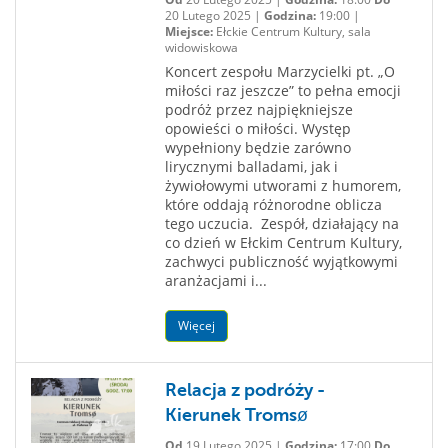
20 Lutego 2025 |
Godzina:
19:00 |
Miejsce:
Ełckie Centrum Kultury, sala
widowiskowa
Koncert zespołu Marzycielki pt. „O
miłości raz jeszcze” to pełna emocji
podróż przez najpiękniejsze
opowieści o miłości. Występ
wypełniony będzie zarówno
lirycznymi balladami, jak i
żywiołowymi utworami z humorem,
które oddają różnorodne oblicza
tego uczucia. Zespół, działający na
co dzień w Ełckim Centrum Kultury,
zachwyci publiczność wyjątkowymi
aranżacjami i...
Więcej
Relacja z podróży -
Kierunek Tromsø
Od
19 Lutego 2025 |
Godzina:
17:00
Do