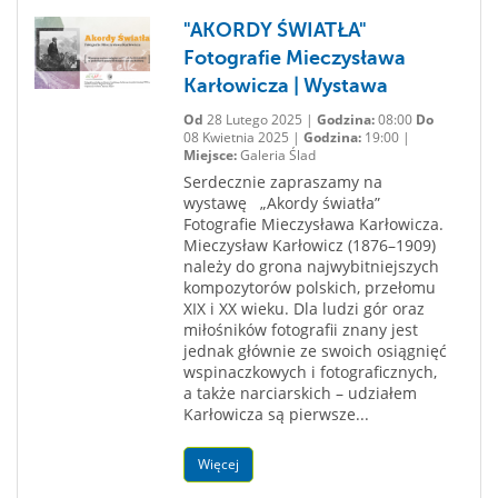
"AKORDY ŚWIATŁA"
Fotografie Mieczysława
Karłowicza | Wystawa
Od
28 Lutego 2025 |
Godzina:
08:00
Do
08 Kwietnia 2025 |
Godzina:
19:00 |
Miejsce:
Galeria Ślad
Serdecznie zapraszamy na
wystawę „Akordy światła”
Fotografie Mieczysława Karłowicza.
Mieczysław Karłowicz (1876–1909)
należy do grona najwybitniejszych
kompozytorów polskich, przełomu
XIX i XX wieku. Dla ludzi gór oraz
miłośników fotografii znany jest
jednak głównie ze swoich osiągnięć
wspinaczkowych i fotograficznych,
a także narciarskich – udziałem
Karłowicza są pierwsze...
Więcej