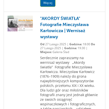
Więcej
"AKORDY ŚWIATŁA"
Fotografie Mieczysława
Karłowicza | Wernisaż
wystawy
Od
27 Lutego 2025 |
Godzina:
18:00
Do
27 Lutego 2025 |
Godzina:
19:30 |
Miejsce:
Galeria Ślad
Serdecznie zapraszamy na
wernisaż wystawy „Akordy
światła” Fotografie Mieczysława
Karłowicza. Mieczysław Karłowicz
(1876–1909) należy do grona
najwybitniejszych kompozytorów
polskich, przełomu XIX i XX wieku.
Dla ludzi gór oraz miłośników
fotografii znany jest jednak głównie
ze swoich osiągnięć
wspinaczkowych i fotograficznych,
a także narciarskich – udziałem