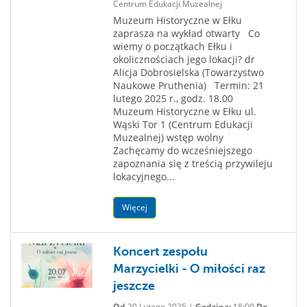
Centrum Edukacji Muzealnej
Muzeum Historyczne w Ełku
zaprasza na wykład otwarty Co
wiemy o początkach Ełku i
okolicznościach jego lokacji? dr
Alicja Dobrosielska (Towarzystwo
Naukowe Pruthenia) Termin: 21
lutego 2025 r., godz. 18.00
Muzeum Historyczne w Ełku ul.
Wąski Tor 1 (Centrum Edukacji
Muzealnej) wstęp wolny
Zachęcamy do wcześniejszego
zapoznania się z treścią przywileju
lokacyjnego...
Więcej
Koncert zespołu
Marzycielki - O miłości raz
jeszcze
Od
20 Lutego 2025 |
Godzina:
18:00
Do