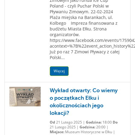
Zimowym jako runda Ice Cup
Poland - czyli Puchar Polski w
Pływaniu Zimowym. 22-02-2024
Plaża miejska na Barankach, ul.
Kolbego Impreza finansowana z
budżetu Miasta Ełku. Strona
organizatorów.
https://www.facebook.com/events/175904
acontext=%7B%22event_action_history%
Już po raz 7 Zimowi Pływacy z całej
Polski...
Więcej
Wykład otwarty: Co wiemy
o początkach Ełku i
okolicznościach jego
lokacji?
Od
21 Lutego 2025 |
Godzina:
18:00
Do
21 Lutego 2025 |
Godzina:
20:00 |
Miejsce:
Muzeum Historyczne w Ełku |