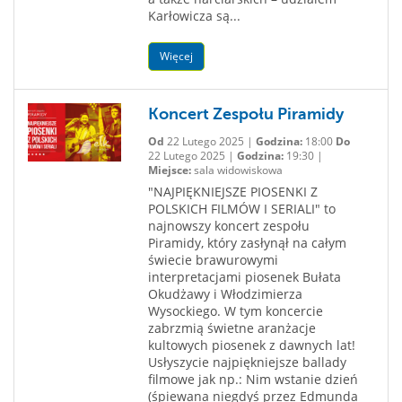
Karłowicza są...
Więcej
Koncert Zespołu Piramidy
Od
22 Lutego 2025 |
Godzina:
18:00
Do
22 Lutego 2025 |
Godzina:
19:30 |
Miejsce:
sala widowiskowa
"NAJPIĘKNIEJSZE PIOSENKI Z
POLSKICH FILMÓW I SERIALI" to
najnowszy koncert zespołu
Piramidy, który zasłynął na całym
świecie brawurowymi
interpretacjami piosenek Bułata
Okudżawy i Włodzimierza
Wysockiego. W tym koncercie
zabrzmią świetne aranżacje
kultowych piosenek z dawnych lat!
Usłyszycie najpiękniejsze ballady
filmowe jak np.: Nim wstanie dzień
(śpiewana niegdyś przez Edmunda