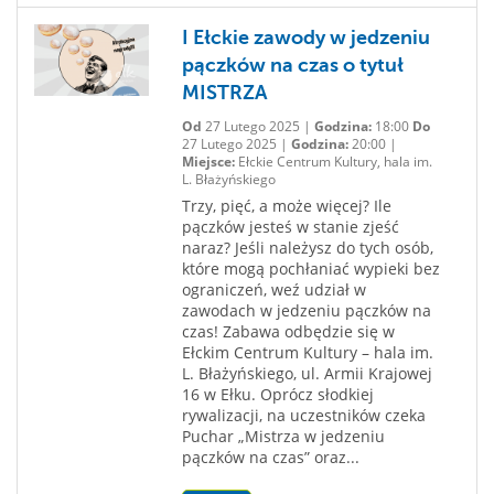
I Ełckie zawody w jedzeniu
pączków na czas o tytuł
MISTRZA
Od
27 Lutego 2025 |
Godzina:
18:00
Do
27 Lutego 2025 |
Godzina:
20:00 |
Miejsce:
Ełckie Centrum Kultury, hala im.
L. Błażyńskiego
Trzy, pięć, a może więcej? Ile
pączków jesteś w stanie zjeść
naraz? Jeśli należysz do tych osób,
które mogą pochłaniać wypieki bez
ograniczeń, weź udział w
zawodach w jedzeniu pączków na
czas! Zabawa odbędzie się w
Ełckim Centrum Kultury – hala im.
L. Błażyńskiego, ul. Armii Krajowej
16 w Ełku. Oprócz słodkiej
rywalizacji, na uczestników czeka
Puchar „Mistrza w jedzeniu
pączków na czas” oraz...