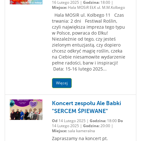
16 Lutego 2025 |
Godzina:
18:00 |
Miejsce:
Hala MOSiR EŁK ul. M.M.Kolbego
Hala MOSIR ul. Kolbego 11 Czas
trwania: 2 dni Festiwal Roślin,
czyli największa impreza tego typu
w Polsce, powraca do Ełku!
Niezależnie od tego, czy jesteś
zielonym entuzjastą, czy dopiero
chcesz odkryć magię roślin, czeka
na Ciebie niesamowite wydarzenie
pełne radości, barw i inspiracji!
Data: 15-16 lutego 2025...
Więcej
Koncert zespołu Ale Babki
"SERCEM ŚPIEWANE"
Od
14 Lutego 2025 |
Godzina:
18:00
Do
14 Lutego 2025 |
Godzina:
20:00 |
Miejsce:
sala kameralna
Zapraszamy na koncert pt.