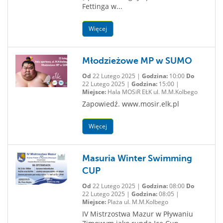
Fettinga w...
Więcej
Młodzieżowe MP w SUMO
Od
22 Lutego 2025 |
Godzina:
10:00
Do
22 Lutego 2025 |
Godzina:
15:00 |
Miejsce:
Hala MOSiR EŁK ul. M.M.Kolbego
Zapowiedź. www.mosir.elk.pl
Więcej
Masuria Winter Swimming
CUP
Od
22 Lutego 2025 |
Godzina:
08:00
Do
22 Lutego 2025 |
Godzina:
08:05 |
Miejsce:
Plaża ul. M.M.Kolbego
IV Mistrzostwa Mazur w Pływaniu