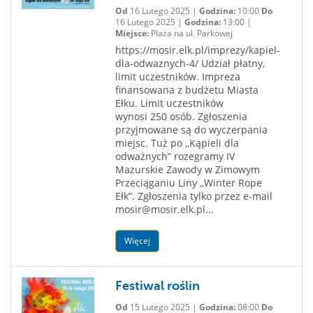
Od
16 Lutego 2025 |
Godzina:
10:00
Do
16 Lutego 2025 |
Godzina:
13:00 |
Miejsce:
Plaża na ul. Parkowej
https://mosir.elk.pl/imprezy/kapiel-
dla-odwaznych-4/ Udział płatny,
limit uczestników. Impreza
finansowana z budżetu Miasta
Ełku. Limit uczestników
wynosi 250 osób. Zgłoszenia
przyjmowane są do wyczerpania
miejsc. Tuż po ,,Kąpieli dla
odważnych” rozegramy IV
Mazurskie Zawody w Zimowym
Przeciąganiu Liny ,,Winter Rope
Ełk”. Zgłoszenia tylko przez e-mail
mosir@mosir.elk.pl...
Więcej
Festiwal roślin
Od
15 Lutego 2025 |
Godzina:
08:00
Do