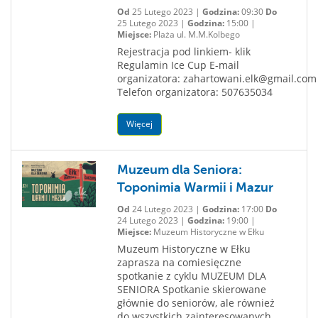
Od
25 Lutego 2023 |
Godzina:
09:30
Do
25 Lutego 2023 |
Godzina:
15:00 |
Miejsce:
Plaża ul. M.M.Kolbego
Rejestracja pod linkiem- klik
Regulamin Ice Cup E-mail
organizatora: zahartowani.elk@gmail.com
Telefon organizatora: 507635034
Więcej
Muzeum dla Seniora:
Toponimia Warmii i Mazur
Od
24 Lutego 2023 |
Godzina:
17:00
Do
24 Lutego 2023 |
Godzina:
19:00 |
Miejsce:
Muzeum Historyczne w Ełku
Muzeum Historyczne w Ełku
zaprasza na comiesięczne
spotkanie z cyklu MUZEUM DLA
SENIORA Spotkanie skierowane
głównie do seniorów, ale również
do wszystkich zainteresowanych