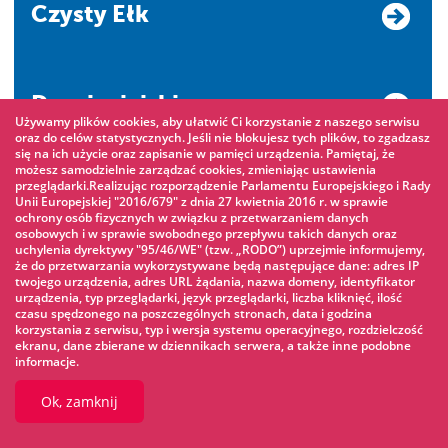
Czysty Ełk
Drogi miejskie
Używamy plików cookies, aby ułatwić Ci korzystanie z naszego serwisu
oraz do celów statystycznych. Jeśli nie blokujesz tych plików, to zgadzasz
się na ich użycie oraz zapisanie w pamięci urządzenia. Pamiętaj, że
możesz samodzielnie zarządzać cookies, zmieniając ustawienia
przeglądarki.Realizując rozporządzenie Parlamentu Europejskiego i Rady
Czyste Powietrze
Unii Europejskiej "2016/679" z dnia 27 kwietnia 2016 r. w sprawie
ochrony osób fizycznych w związku z przetwarzaniem danych
osobowych i w sprawie swobodnego przepływu takich danych oraz
uchylenia dyrektywy "95/46/WE" (tzw. „RODO”) uprzejmie informujemy,
że do przetwarzania wykorzystywane będą następujące dane: adres IP
Zgłoś zdarzenie
twojego urządzenia, adres URL żądania, nazwa domeny, identyfikator
urządzenia, typ przeglądarki, język przeglądarki, liczba kliknięć, ilość
czasu spędzonego na poszczególnych stronach, data i godzina
korzystania z serwisu, typ i wersja systemu operacyjnego, rozdzielczość
ekranu, dane zbierane w dziennikach serwera, a także inne podobne
system informacji
informacje.
przestrzennej
Ok, zamknij