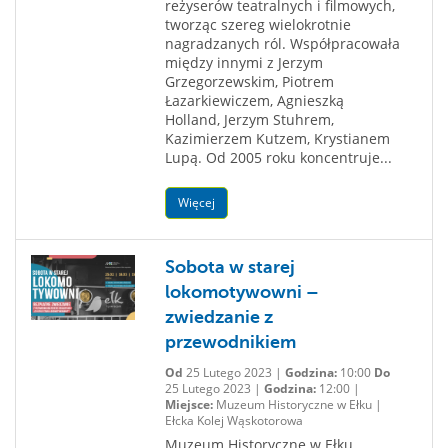
reżyserów teatralnych i filmowych,
tworząc szereg wielokrotnie
nagradzanych ról. Współpracowała
między innymi z Jerzym
Grzegorzewskim, Piotrem
Łazarkiewiczem, Agnieszką
Holland, Jerzym Stuhrem,
Kazimierzem Kutzem, Krystianem
Lupą. Od 2005 roku koncentruje...
Więcej
Sobota w starej
lokomotywowni –
zwiedzanie z
przewodnikiem
Od
25 Lutego 2023 |
Godzina:
10:00
Do
25 Lutego 2023 |
Godzina:
12:00 |
Miejsce:
Muzeum Historyczne w Ełku |
Ełcka Kolej Wąskotorowa
Muzeum Historyczne w Ełku