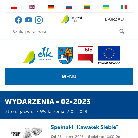
E-URZĄD
MENU
WYDARZENIA - 02-2023
Strona główna
/
Wydarzenia
/
02-2023
Spektakl "Kawałek Siebie"
Od
28 Lutego 2023 |
Godzina:
18:00
Do