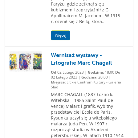
Paryżu, gdzie zetknął się z
kubizmem i zaprzyjaźnił z G.
Apollinairem M. Jacobem. W 1915
r. ożenił się z Bellą, która...
Więcej
Wernisaż wystawy -
Litografie Marc Chagall
Od
02 Lutego 2023 |
Godzina:
18:00
Do
02 Lutego 2023 |
Godzina:
20:00 |
Miejsce:
Ełckie Centrum Kultury - Galeria
Ślad
MARC CHAGALL (1887 Łoźno k.
Witebska – 1985 Saint-Paul-de-
Vence) Malarz i grafik, wybitny
przedstawiciel Ecole de Paris.
Rysunku uczył się u witebskiego
malarza Juda Pen. W 1907 r.
rozpoczął studia w Akademii
petersburskiej. W latach 1910-1914