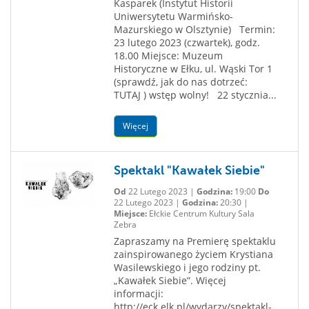
Kasparek (Instytut Historii
Uniwersytetu Warmińsko-
Mazurskiego w Olsztynie) Termin:
23 lutego 2023 (czwartek), godz.
18.00 Miejsce: Muzeum
Historyczne w Ełku, ul. Wąski Tor 1
(sprawdź, jak do nas dotrzeć:
TUTAJ ) wstęp wolny! 22 stycznia...
Więcej
Spektakl "Kawałek Siebie"
Od
22 Lutego 2023 |
Godzina:
19:00
Do
22 Lutego 2023 |
Godzina:
20:30 |
Miejsce:
Ełckie Centrum Kultury Sala
Zebra
Zapraszamy na Premierę spektaklu
zainspirowanego życiem Krystiana
Wasilewskiego i jego rodziny pt.
„Kawałek Siebie”. Więcej
informacji:
http://eck.elk.pl/wydarzy/spektakl-