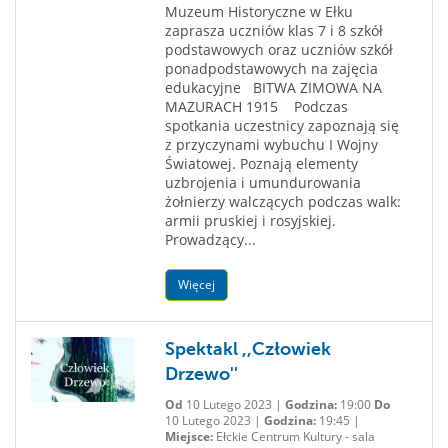
Muzeum Historyczne w Ełku
zaprasza uczniów klas 7 i 8 szkół
podstawowych oraz uczniów szkół
ponadpodstawowych na zajęcia
edukacyjne BITWA ZIMOWA NA
MAZURACH 1915 Podczas
spotkania uczestnicy zapoznają się
z przyczynami wybuchu I Wojny
Światowej. Poznają elementy
uzbrojenia i umundurowania
żołnierzy walczących podczas walk:
armii pruskiej i rosyjskiej.
Prowadzący...
Więcej
Spektakl ,,Człowiek
Drzewo''
Od
10 Lutego 2023 |
Godzina:
19:00
Do
10 Lutego 2023 |
Godzina:
19:45 |
Miejsce:
Ełckie Centrum Kultury - sala