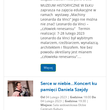
MUZEUM HISTORYCZNE W EŁKU
zaprasza na zajęcia edukacyjne w
ramach wystawy „Machiny
Leonarda da Vinci” Jego nie można
nie znać! Leonardo da Vinci –
„człowiek renesansu” Termin
realizacji: 7-28 lutego 2023
Leonardo da Vinci był wybitnym
malarzem, rzeźbiarzem, wynalazcą,
architektem i filozofem. Nie bez
powodu określany jest mianem
,,człowieka renesansu”....
Więcej
Serce w niebie...Koncert ku
pamięci Daniela Szejdy
Od
04 Lutego 2023 |
Godzina:
18:00
Do
04 Lutego 2023 |
Godzina:
19:30 |
Miejsce:
Sala widowiskowa Ełckie
Centrum Kultury