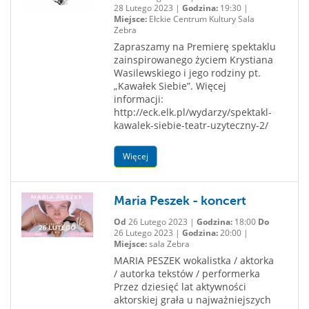
28 Lutego 2023 |
Godzina:
19:30 |
Miejsce:
Ełckie Centrum Kultury Sala
Zebra
Zapraszamy na Premierę spektaklu
zainspirowanego życiem Krystiana
Wasilewskiego i jego rodziny pt.
„Kawałek Siebie”. Więcej
informacji:
http://eck.elk.pl/wydarzy/spektakl-
kawalek-siebie-teatr-uzyteczny-2/
Więcej
Maria Peszek - koncert
Od
26 Lutego 2023 |
Godzina:
18:00
Do
26 Lutego 2023 |
Godzina:
20:00 |
Miejsce:
sala Zebra
MARIA PESZEK wokalistka / aktorka
/ autorka tekstów / performerka
Przez dziesięć lat aktywności
aktorskiej grała u najważniejszych