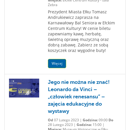
Miejsce:
Ełckie Centrum Kultury - sala
Zebra
Prezydent Miasta Ełku Tomasz
Andrukiewicz zaprasza na
Karnawałowy Bal Seniora w Ełckim
Centrum Kultury! W cenie biletu
zapewniamy kawę, herbatę,
świetną oprawę muzyczną oraz
dobrą zabawę. Zabierz ze sobą
koszyczek oraz wygodne buty!
Więcej
Jego nie można nie znać!
Leonardo da Vinci –
„człowiek renesansu” –
zajęcia edukacyjne do
wystawy
Od
07 Lutego 2023 |
Godzina:
09:00
Do
28 Lutego 2023 |
Godzina:
15:00 |
Miejsce:
Muzeum Historyczne w Ełku