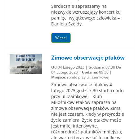
Serdecznie zapraszamy na
niezwykle wzruszający koncert ku
pamięci wyjątkowego człowieka –
Daniela Szejdy.
Więcej
Zimowe obserwacje ptaków
Od
04 Lutego 2023 |
Godzina:
07:30
Do
04 Lutego 2023 |
Godzina:
09:30 |
Miejsce:
rondo przy ul. Zamkowej
Zimowe obserwacje ptaków 4
lutego 2023 godz. 7:30 start: rondo
przy ul. Zamkowej Klub
Miłośników Ptaków zaprasza na
zimowe obserwacje ptaków. Zima
nie jest czasem, kiedy w przyrodzie
życie zamiera. Życie ptaków może
jest mniej intensywne,
różnorodność gatunków mniejsza,
ale warto i teraz wziąć lornetkę w