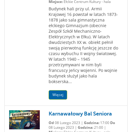
Miejsce:
Ełckie Centrum Kultury - hala
Budynek hali przy ul. Armii
Krajowej 16 powstał w latach 1873-
1878 jako sala gimnastyczna
ełckiego Gimnazjum (obecnie
Zespół Szkół Mechaniczno-
Elektrycznych w Ełku). W latach
dwudziestych XX w. obiekt pełnił
swoją pierwotną funkcję jeszcze do
czasu wybuchu II wojny światowej.
W latach 1940 – 1945
przetrzymywani w nim byli
francuscy jeńcy wojenni. Po wojnie
budynek służył jako hala
bokserska...
Więcej
Karnawałowy Bal Seniora
Od
08 Lutego 2023 |
Godzina:
17:00
Do
08 Lutego 2023 |
Godzina:
21:00 |