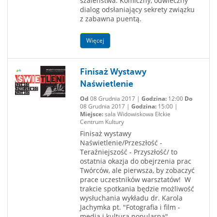
szaleństwa. Komiczny, odwieczny
dialog odsłaniający sekrety związku
z zabawna puentą.
Więcej
Finisaż Wystawy
Naświetlenie
Od
08 Grudnia 2017 |
Godzina:
12:00
Do
08 Grudnia 2017 |
Godzina:
15:00 |
Miejsce:
sala Widowiskowa Ełckie
Centrum Kultury
Finisaż wystawy
Naświetlenie/Przeszłość -
Teraźniejszość - Przyszłość/ to
ostatnia okazja do obejrzenia prac
Twórców, ale pierwsza, by zobaczyć
prace uczestników warsztatów! W
trakcie spotkania będzie możliwość
wysłuchania wykładu dr. Karola
Jachymka pt. "Fotografia i film -
media i kultura popularna".