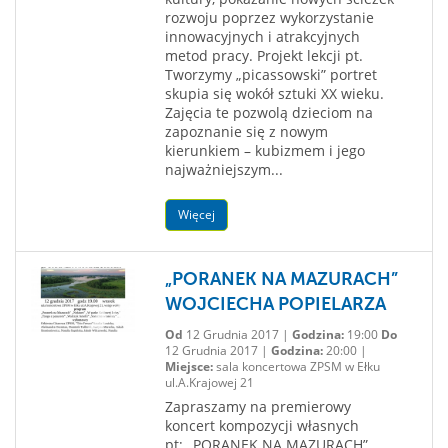
rozwoju poprzez wykorzystanie
innowacyjnych i atrakcyjnych
metod pracy. Projekt lekcji pt.
Tworzymy „picassowski” portret
skupia się wokół sztuki XX wieku.
Zajęcia te pozwolą dzieciom na
zapoznanie się z nowym
kierunkiem – kubizmem i jego
najważniejszym...
Więcej
„PORANEK NA MAZURACH”
WOJCIECHA POPIELARZA
Od
12 Grudnia 2017 |
Godzina:
19:00
Do
12 Grudnia 2017 |
Godzina:
20:00 |
Miejsce:
sala koncertowa ZPSM w Ełku
ul.A.Krajowej 21
Zapraszamy na premierowy
koncert kompozycji własnych
pt; „PORANEK NA MAZURACH”