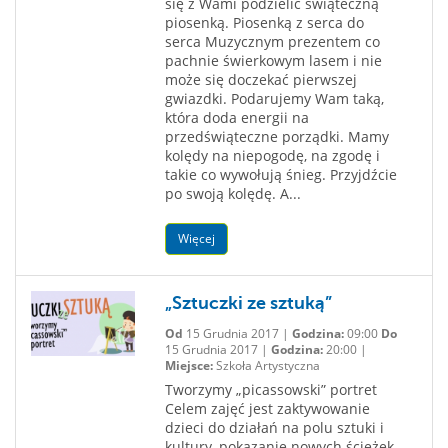
się z Wami podzielić świąteczną
piosenką. Piosenką z serca do
serca Muzycznym prezentem co
pachnie świerkowym lasem i nie
może się doczekać pierwszej
gwiazdki. Podarujemy Wam taką,
która doda energii na
przedświąteczne porządki. Mamy
kolędy na niepogodę, na zgodę i
takie co wywołują śnieg. Przyjdźcie
po swoją kolędę. A...
Więcej
„Sztuczki ze sztuką”
Od
15 Grudnia 2017 |
Godzina:
09:00
Do
15 Grudnia 2017 |
Godzina:
20:00 |
Miejsce:
Szkoła Artystyczna
Tworzymy „picassowski” portret
Celem zajęć jest zaktywowanie
dzieci do działań na polu sztuki i
kultury, pokazanie nowych ścieżek