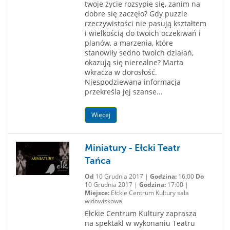
twoje życie rozsypie się, zanim na
dobre się zaczęło? Gdy puzzle
rzeczywistości nie pasują kształtem
i wielkością do twoich oczekiwań i
planów, a marzenia, które
stanowiły sedno twoich działań,
okazują się nierealne? Marta
wkracza w dorosłość.
Niespodziewana informacja
przekreśla jej szanse...
Więcej
Miniatury - Ełcki Teatr
Tańca
Od
10 Grudnia 2017 |
Godzina:
16:00
Do
10 Grudnia 2017 |
Godzina:
17:00 |
Miejsce:
Ełckie Centrum Kultury sala
widowiskowa
Ełckie Centrum Kultury zaprasza
na spektakl w wykonaniu Teatru