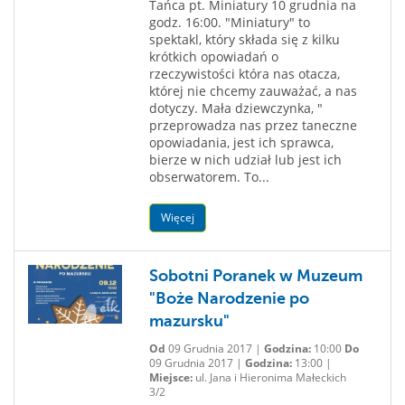
Tańca pt. Miniatury 10 grudnia na
godz. 16:00. "Miniatury" to
spektakl, który składa się z kilku
krótkich opowiadań o
rzeczywistości która nas otacza,
której nie chcemy zauważać, a nas
dotyczy. Mała dziewczynka, "
przeprowadza nas przez taneczne
opowiadania, jest ich sprawca,
bierze w nich udział lub jest ich
obserwatorem. To...
Więcej
Sobotni Poranek w Muzeum
"Boże Narodzenie po
mazursku"
Od
09 Grudnia 2017 |
Godzina:
10:00
Do
09 Grudnia 2017 |
Godzina:
13:00 |
Miejsce:
ul. Jana i Hieronima Małeckich
3/2