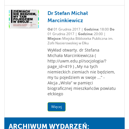
Dr Stefan Michał
Marcinkiewicz
Od
01 Grudnia 2017 |
Godzina:
18:00
Do
01 Grudnia 2017 |
Godzina:
20:00 |
Miejsce:
Miejska Biblioteka Publiczna im.
Zofii Nasierowskiej w Ełku
Wykład otwarty. dr Stefana
Michała Marcinkiewicza (
http://uwm.edu.pl/socjologia/?
page_id=419 ) „My na tych
niemieckich ziemiach nie będziem,
my tu pojedziem w swoje ...” -
Akcja „Wisła” w pamięci
biograficznej mieszkańców powiatu
ełckiego
Więcej
ARCHIWUM WYDARZEŃ: