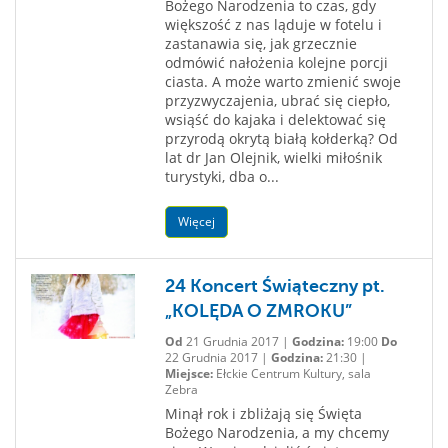
Bożego Narodzenia to czas, gdy
większość z nas ląduje w fotelu i
zastanawia się, jak grzecznie
odmówić nałożenia kolejne porcji
ciasta. A może warto zmienić swoje
przyzwyczajenia, ubrać się ciepło,
wsiąść do kajaka i delektować się
przyrodą okrytą białą kołderką? Od
lat dr Jan Olejnik, wielki miłośnik
turystyki, dba o...
Więcej
24 Koncert Świąteczny pt.
„KOLĘDA O ZMROKU”
Od
21 Grudnia 2017 |
Godzina:
19:00
Do
22 Grudnia 2017 |
Godzina:
21:30 |
Miejsce:
Ełckie Centrum Kultury, sala
Zebra
Minął rok i zbliżają się Święta
Bożego Narodzenia, a my chcemy