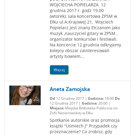
WOJCIECHA POPIELARZA 12
grudnia 2017 r. godz 19.00
(wtorek), sala koncertowa ZPSM w
Ełku ul.A.Krajowej 21, Wojciech
Popielarz jest znany Ełczanom jako
muzyk ,nauczyciel gitary w ZPSM ,
organizator konkursów i festiwali.
Na koncercie 12 grudnia odkryjemy
kolejny obszar zainteresowań
artysty bowiem...
Więcej
Aneta Zamojska
Od
12 Grudnia 2017 |
Godzina:
18:00
Do
12 Grudnia 2017 |
Godzina:
20:00 |
Miejsce:
Miejska Biblioteka Publiczna im.
Zofii Nasierowskiej w Ełku
Spotkanie autorskie oraz promocja
książki "Uśmiech J" Przypadek czy
przeznaczenie? Co zrobisz, gdy