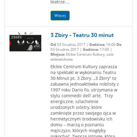
teatrze....
Więcej
3 Zbiry - Teatru 30 minut
Od
03 Grudnia 2017 |
Godzina:
16:00
Do
03 Grudnia 2017 |
Godzina:
17:00 |
Miejsce:
Ełckie Centrum Kultury, sala
widowiskowa
Ełckie Centrum Kultury zaprasza
na spektakl w wykonaniu Teatru
30-Minut pt. 3 Zbiry. „3 Zbiry” to
zabawna jednoaktówka noblisty z
1997 roku Dario Fo, utrzymana w
stylu commedii dell’ arte. Trzy
energiczne, szlachetnie
urodzonych sióstry, które
zamknięte przez swojego ojca w
hermetycznym środowisku ich
domu – marzą o poznaniu
mężczyzn, których mogłyby
pokochać. Tworzą intrygę, która...