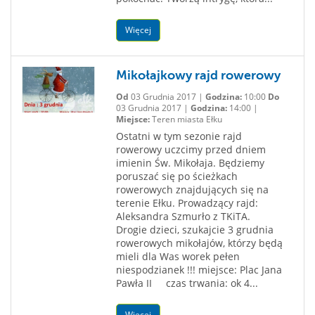
Więcej
Mikołajkowy rajd rowerowy
Od
03 Grudnia 2017 |
Godzina:
10:00
Do
03 Grudnia 2017 |
Godzina:
14:00 |
Miejsce:
Teren miasta Ełku
Ostatni w tym sezonie rajd
rowerowy uczcimy przed dniem
imienin Św. Mikołaja. Będziemy
poruszać się po ścieżkach
rowerowych znajdujących się na
terenie Ełku. Prowadzący rajd:
Aleksandra Szmurło z TKiTA.
Drogie dzieci, szukajcie 3 grudnia
rowerowych mikołajów, którzy będą
mieli dla Was worek pełen
niespodzianek !!! miejsce: Plac Jana
Pawła II czas trwania: ok 4...
Więcej