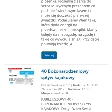
piosenką. Piosenką z serca do
serca Muzycznym prezentem co
pachnie świerkowym lasem i nie
może się doczekać pierwszej
gwiazdki. Podarujemy Wam taką,
która doda energii na
przedświąteczne porządki. Mamy
kolędy na niepogodę, na zgodę i
takie co wywołują śnieg. Przyjdźcie
po swoją kolędę. A...
Więcej
40 Bożonarodzeniowy
spływ kajakowy
Od
26 Grudnia 2017 |
Godzina:
10:30
Do
26 Grudnia 2017 |
Godzina:
17:00 |
Miejsce:
okolice Ełku
JUBILEUSZOWY 40 -
BOŻONARODZENIOWY SPŁYW
KAJAKOWY Drugi Dzień Świąt