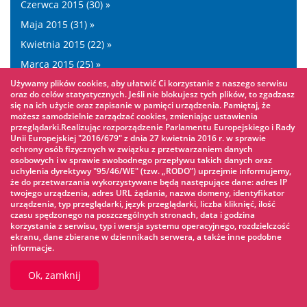
Czerwca 2015 (30) »
Maja 2015 (31) »
Kwietnia 2015 (22) »
Marca 2015 (25) »
Używamy plików cookies, aby ułatwić Ci korzystanie z naszego serwisu
Lutego 2015 (23) »
oraz do celów statystycznych. Jeśli nie blokujesz tych plików, to zgadzasz
Stycznia 2015 (21) »
się na ich użycie oraz zapisanie w pamięci urządzenia. Pamiętaj, że
możesz samodzielnie zarządzać cookies, zmieniając ustawienia
Lipca 0019 (1) »
przeglądarki.Realizując rozporządzenie Parlamentu Europejskiego i Rady
Unii Europejskiej "2016/679" z dnia 27 kwietnia 2016 r. w sprawie
ochrony osób fizycznych w związku z przetwarzaniem danych
Poradnik
osobowych i w sprawie swobodnego przepływu takich danych oraz
uchylenia dyrektywy "95/46/WE" (tzw. „RODO”) uprzejmie informujemy,
bezpieczeństwa
że do przetwarzania wykorzystywane będą następujące dane: adres IP
twojego urządzenia, adres URL żądania, nazwa domeny, identyfikator
urządzenia, typ przeglądarki, język przeglądarki, liczba kliknięć, ilość
czasu spędzonego na poszczególnych stronach, data i godzina
SMS - system
korzystania z serwisu, typ i wersja systemu operacyjnego, rozdzielczość
ekranu, dane zbierane w dziennikach serwera, a także inne podobne
powiadomień
informacje.
Ok, zamknij
Umów wizytę