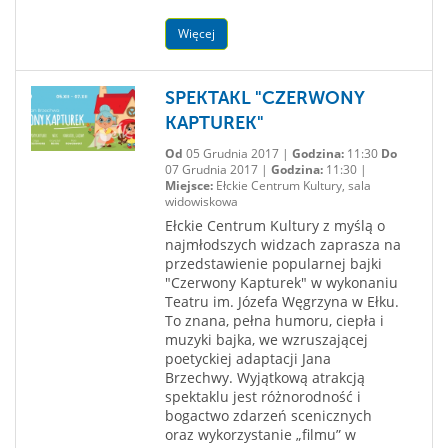
Więcej
SPEKTAKL "CZERWONY
KAPTUREK"
Od
05 Grudnia 2017 |
Godzina:
11:30
Do
07 Grudnia 2017 |
Godzina:
11:30 |
Miejsce:
Ełckie Centrum Kultury, sala
widowiskowa
Ełckie Centrum Kultury z myślą o
najmłodszych widzach zaprasza na
przedstawienie popularnej bajki
"Czerwony Kapturek" w wykonaniu
Teatru im. Józefa Węgrzyna w Ełku.
To znana, pełna humoru, ciepła i
muzyki bajka, we wzruszającej
poetyckiej adaptacji Jana
Brzechwy. Wyjątkową atrakcją
spektaklu jest różnorodność i
bogactwo zdarzeń scenicznych
oraz wykorzystanie „filmu” w