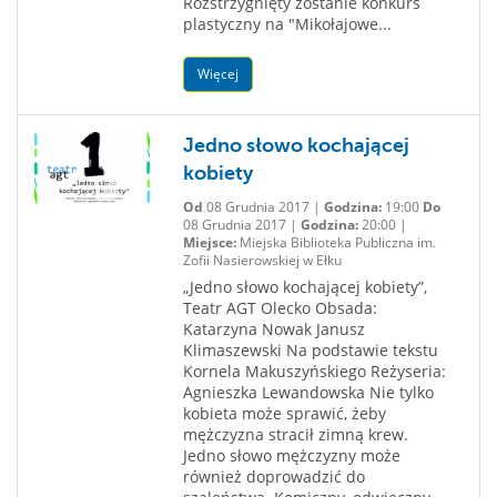
Rozstrzygnięty zostanie konkurs
plastyczny na "Mikołajowe...
Więcej
Jedno słowo kochającej
kobiety
Od
08 Grudnia 2017 |
Godzina:
19:00
Do
08 Grudnia 2017 |
Godzina:
20:00 |
Miejsce:
Miejska Biblioteka Publiczna im.
Zofii Nasierowskiej w Ełku
„Jedno słowo kochającej kobiety”,
Teatr AGT Olecko Obsada:
Katarzyna Nowak Janusz
Klimaszewski Na podstawie tekstu
Kornela Makuszyńskiego Reżyseria:
Agnieszka Lewandowska Nie tylko
kobieta może sprawić, żeby
mężczyzna stracił zimną krew.
Jedno słowo mężczyzny może
również doprowadzić do