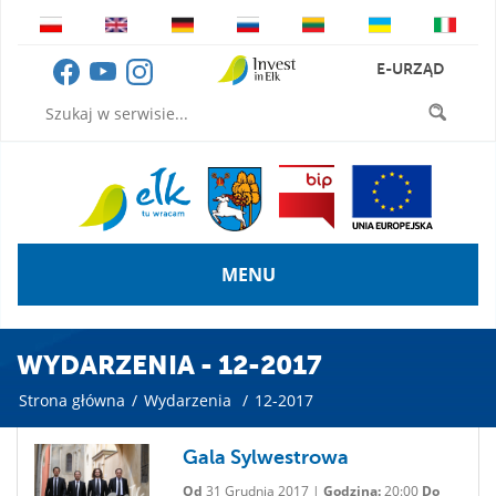
E-URZĄD
MENU
WYDARZENIA - 12-2017
Strona główna
/
Wydarzenia
/
12-2017
Gala Sylwestrowa
Od
31 Grudnia 2017 |
Godzina:
20:00
Do