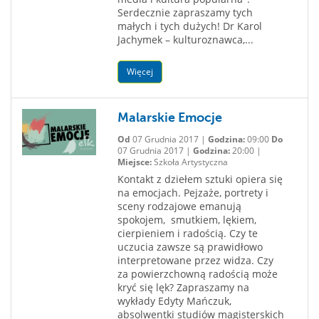
Serdecznie zapraszamy tych
małych i tych dużych! Dr Karol
Jachymek – kulturoznawca,...
Więcej
Malarskie Emocje
Od
07 Grudnia 2017 |
Godzina:
09:00
Do
07 Grudnia 2017 |
Godzina:
20:00 |
Miejsce:
Szkoła Artystyczna
Kontakt z dziełem sztuki opiera się
na emocjach. Pejzaże, portrety i
sceny rodzajowe emanują
spokojem, smutkiem, lękiem,
cierpieniem i radością. Czy te
uczucia zawsze są prawidłowo
interpretowane przez widza. Czy
za powierzchowną radością może
kryć się lęk? Zapraszamy na
wykłady Edyty Mańczuk,
absolwentki studiów magisterskich