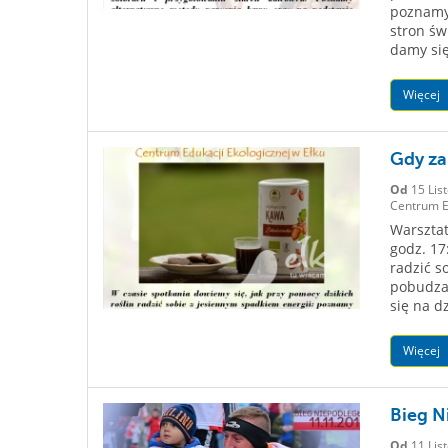
poznamy 
stron św
damy się
Więcej
Gdy za
Od
15 Lis
Centrum Ed
Warsztat
godz. 17
radzić s
pobudza
się na d
Więcej
Bieg N
Od
11 Lis