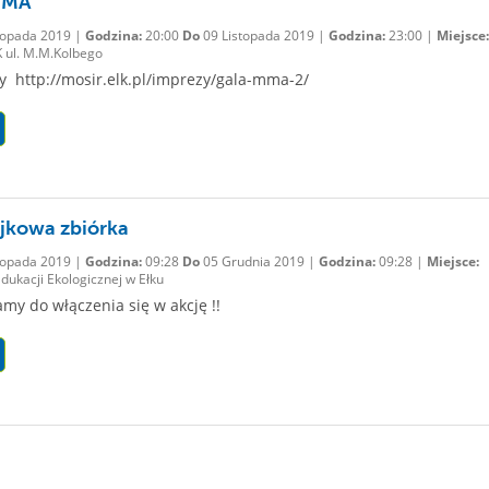
MMA
topada 2019 |
Godzina:
20:00
Do
09 Listopada 2019 |
Godzina:
23:00 |
Miejsce:
 ul. M.M.Kolbego
y http://mosir.elk.pl/imprezy/gala-mma-2/
jkowa zbiórka
topada 2019 |
Godzina:
09:28
Do
05 Grudnia 2019 |
Godzina:
09:28 |
Miejsce:
ukacji Ekologicznej w Ełku
my do włączenia się w akcję !!