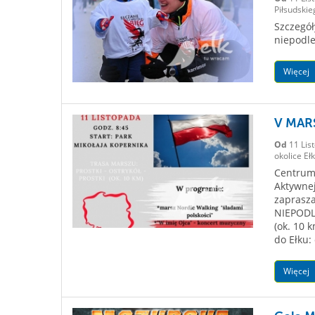
Piłsudskie
Szczegół
niepodle
Więcej
V MAR
Od
11 Lis
okolice Eł
Centrum 
Aktywnej
zaprasz
NIEPODLE
(ok. 10 
do Ełku: 
Więcej