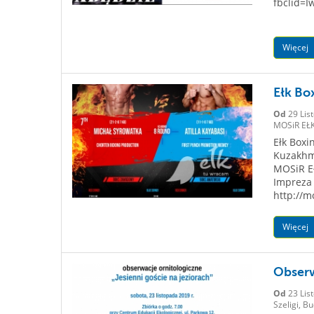
fbclid=
Więcej
Ełk Bo
Od
29 Lis
MOSiR EŁK
Ełk Boxi
Kuzakhm
MOSiR Eł
Impreza 
http://m
Więcej
Obserw
Od
23 Lis
Szeligi, Bu