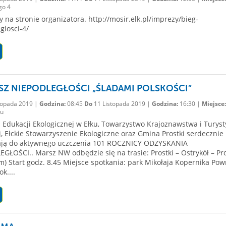
go 4
y na stronie organizatora. http://mosir.elk.pl/imprezy/bieg-
glosci-4/
SZ NIEPODLEGŁOŚCI „ŚLADAMI POLSKOŚCI”
topada 2019 |
Godzina:
08:45
Do
11 Listopada 2019 |
Godzina:
16:30 |
Miejsce:
ku
Edukacji Ekologicznej w Ełku, Towarzystwo Krajoznawstwa i Turyst
, Ełckie Stowarzyszenie Ekologiczne oraz Gmina Prostki serdecznie
ają do aktywnego uczczenia 101 ROCZNICY ODZYSKANIA
GŁOŚCI.. Marsz NW odbędzie się na trasie: Prostki – Ostrykół – Pro
km) Start godz. 8.45 Miejsce spotkania: park Mikołaja Kopernika Pow
ok....