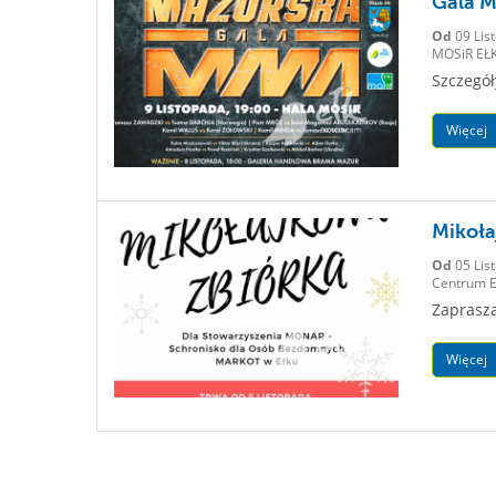
Gala 
Od
09 Lis
MOSiR EŁK
Szczegół
Więcej
Mikoła
Od
05 Lis
Centrum Ed
Zaprasza
Więcej