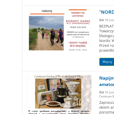
"NORDI
Od
18 Lis
BEZPŁATN
Towarzys
Ekologic
Nordic W
Przed r
prawidło
Więcej
Napijm
amato
Od
16 Lis
Centrum Ed
Zaprasza
okiem am
porozmaw