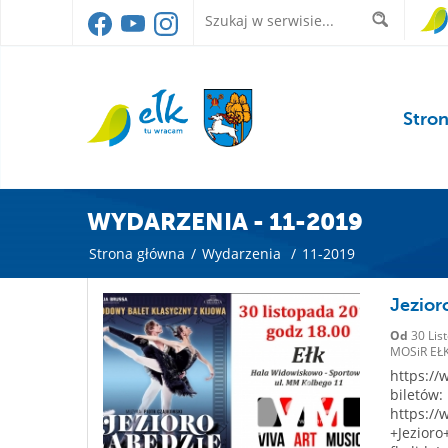
Stro
WYDARZENIA - 11-2019
Strona główna
/
Wydarzenia
/
11-2019
Jezior
Od
30 Lis
MOSiR EŁK
https:/
biletów:
https:/
+Jezior