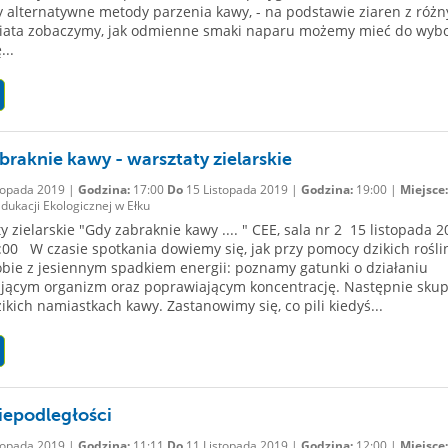
alternatywne metody parzenia kawy, - na podstawie ziaren z różn
iata zobaczymy, jak odmienne smaki naparu możemy mieć do wybo
...
braknie kawy - warsztaty zielarskie
topada 2019 |
Godzina:
17:00
Do
15 Listopada 2019 |
Godzina:
19:00 |
Miejsce:
ukacji Ekologicznej w Ełku
y zielarskie "Gdy zabraknie kawy .... " CEE, sala nr 2 15 listopada 
:00 W czasie spotkania dowiemy się, jak przy pomocy dzikich rośli
obie z jesiennym spadkiem energii: poznamy gatunki o działaniu
jącym organizm oraz poprawiającym koncentrację. Następnie sku
zikich namiastkach kawy. Zastanowimy się, co pili kiedyś...
iepodległości
topada 2019 |
Godzina:
11:11
Do
11 Listopada 2019 |
Godzina:
12:00 |
Miejsce: