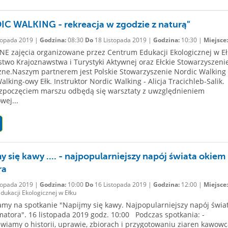
C WALKING - rekreacja w zgodzie z naturą"
topada 2019 |
Godzina:
08:30
Do
18 Listopada 2019 |
Godzina:
10:30 |
Miejsce:
E zajęcia organizowane przez Centrum Edukacji Ekologicznej w Eł
two Krajoznawstwa i Turystyki Aktywnej oraz Ełckie Stowarzyszeni
zne.Naszym partnerem jest Polskie Stowarzyszenie Nordic Walking 
alking-owy Ełk. Instruktor Nordic Walking - Alicja Tracichleb-Salik
ozpoczęciem marszu odbędą się warsztaty z uwzględnieniem
wej...
y się kawy .... - najpopularniejszy napój świata okiem
ra
topada 2019 |
Godzina:
10:00
Do
16 Listopada 2019 |
Godzina:
12:00 |
Miejsce:
ukacji Ekologicznej w Ełku
my na spotkanie "Napijmy się kawy. Najpopularniejszy napój świa
atora". 16 listopada 2019 godz. 10:00 Podczas spotkania: -
iamy o historii, uprawie, zbiorach i przygotowaniu ziaren kawowca