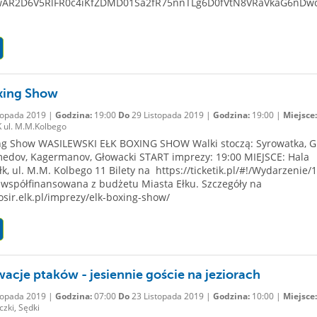
IwAR2D6V5RlFR0c4iKfZDMD01Sa2fR75nnTLg6D0fVtN8VRaVkaG6nDw
xing Show
topada 2019 |
Godzina:
19:00
Do
29 Listopada 2019 |
Godzina:
19:00 |
Miejsce:
 ul. M.M.Kolbego
ng Show WASILEWSKI EŁK BOXING SHOW Walki stoczą: Syrowatka, G
edov, Kagermanov, Głowacki START imprezy: 19:00 MIEJSCE: Hala
k, ul. M.M. Kolbego 11 Bilety na https://ticketik.pl/#!/Wydarzenie/
współfinansowana z budżetu Miasta Ełku. Szczegóły na
osir.elk.pl/imprezy/elk-boxing-show/
acje ptaków - jesiennie goście na jeziorach
topada 2019 |
Godzina:
07:00
Do
23 Listopada 2019 |
Godzina:
10:00 |
Miejsce:
czki, Sędki