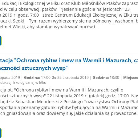
Edukacji Ekologicznej w Ełku oraz Klub Miłośników Ptaków zaprasz
d w celu obserwacji ptaków "Jesiennie goście na jeziorach" 23
a 2019 r. godz. 7:00 strat: Centrum Edukacji Ekologicznej w Ełku tr
 Buczki, Sędki Tym razem wybierzemy się na północny i wschodni 
Selmęt Wielki, aby stamtąd wypatrywać nurów i...
tacja "Ochrona rybitw i mew na Warmii i Mazurach, cz
eczności sztucznych wysp"
topada 2019 |
Godzina:
17:00
Do
22 Listopada 2019 |
Godzina:
18:30 |
Miejsce:
ukacji Ekologicznej w Ełku
cja pt. "Ochrona rybitw i mew na Warmii i Mazurach, czyli o
ości sztucznych wysp" 22 listopada 2019 r. (piątek) godz. 17:00 N
będzie Sebastian Menderski z Polskiego Towarzystwa Ochrony Pta
spotkania poznamy gatunki rybitw bytujących na Warmii i Mazurac
ich gniazdowania oraz dowiemy się, jakie działania są prowadzone,