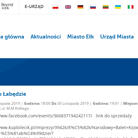
E-URZĄD
na główna
Aktualności
Miasto Ełk
Urząd Miasta
o Łabędzie
topada 2019 |
Godzina:
18:00
Do
30 Listopada 2019 |
Godzina:
19:01 |
Miejsce:
 ul. M.M.Kolbego
/www.facebook.com/events/366837194242117/ link do sprzedaży
/www.kupbilecik.pl/imprezy/39426/E%C5%82k/Narodowy+Balet+Kijow
o+%C5%81ab%C4%99dzie/?