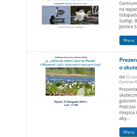
Centrum 
na wyjaz
listopad
Szeligi,
Jeziora 
Więcej
Prezen
o skut
Od
22 Lis
Centrum Ed
Prezenta
skuteczn
gościem 
Podczas 
miejsca 
aby...
Więcej