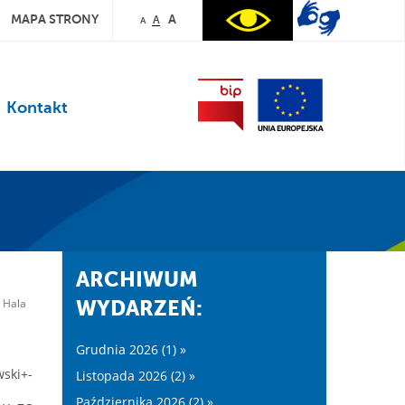
MAPA STRONY
A
A
A
Kontakt
ARCHIWUM
Hala
WYDARZEŃ:
Grudnia 2026 (1) »
ski+-
Listopada 2026 (2) »
Października 2026 (2) »