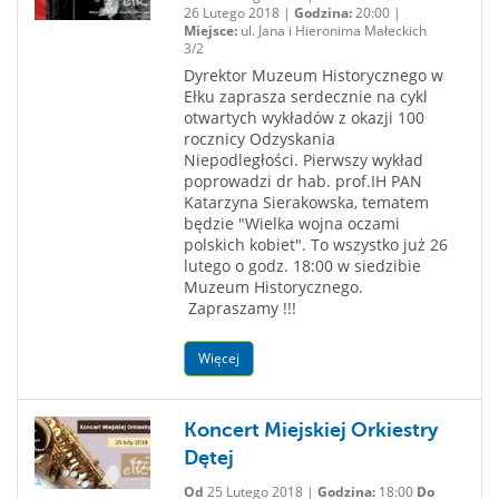
26 Lutego 2018 |
Godzina:
20:00 |
Miejsce:
ul. Jana i Hieronima Małeckich
3/2
Dyrektor Muzeum Historycznego w
Ełku zaprasza serdecznie na cykl
otwartych wykładów z okazji 100
rocznicy Odzyskania
Niepodległości. Pierwszy wykład
poprowadzi dr hab. prof.IH PAN
Katarzyna Sierakowska, tematem
będzie "Wielka wojna oczami
polskich kobiet". To wszystko już 26
lutego o godz. 18:00 w siedzibie
Muzeum Historycznego.
Zapraszamy !!!
Więcej
Koncert Miejskiej Orkiestry
Dętej
Od
25 Lutego 2018 |
Godzina:
18:00
Do