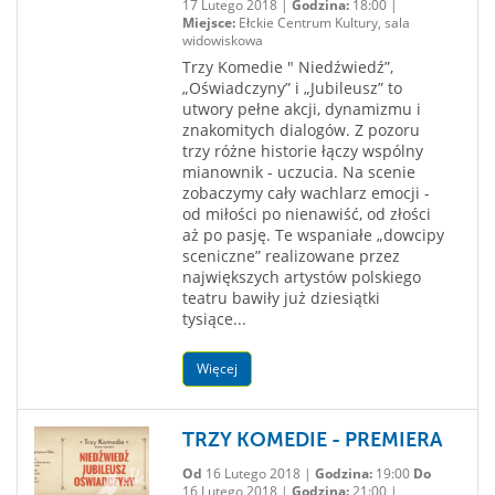
17 Lutego 2018 |
Godzina:
18:00 |
Miejsce:
Ełckie Centrum Kultury, sala
widowiskowa
Trzy Komedie " Niedźwiedź”,
„Oświadczyny” i „Jubileusz” to
utwory pełne akcji, dynamizmu i
znakomitych dialogów. Z pozoru
trzy różne historie łączy wspólny
mianownik - uczucia. Na scenie
zobaczymy cały wachlarz emocji -
od miłości po nienawiść, od złości
aż po pasję. Te wspaniałe „dowcipy
sceniczne” realizowane przez
największych artystów polskiego
teatru bawiły już dziesiątki
tysiące...
Więcej
TRZY KOMEDIE - PREMIERA
Od
16 Lutego 2018 |
Godzina:
19:00
Do
16 Lutego 2018 |
Godzina:
21:00 |