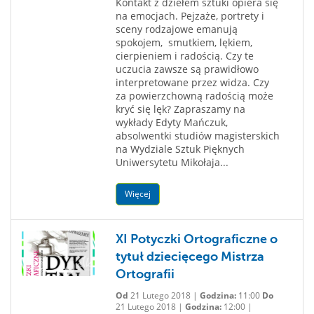
Kontakt z dziełem sztuki opiera się
na emocjach. Pejzaże, portrety i
sceny rodzajowe emanują
spokojem, smutkiem, lękiem,
cierpieniem i radością. Czy te
uczucia zawsze są prawidłowo
interpretowane przez widza. Czy
za powierzchowną radością może
kryć się lęk? Zapraszamy na
wykłady Edyty Mańczuk,
absolwentki studiów magisterskich
na Wydziale Sztuk Pięknych
Uniwersytetu Mikołaja...
Więcej
XI Potyczki Ortograficzne o
tytuł dziecięcego Mistrza
Ortografii
Od
21 Lutego 2018 |
Godzina:
11:00
Do
21 Lutego 2018 |
Godzina:
12:00 |