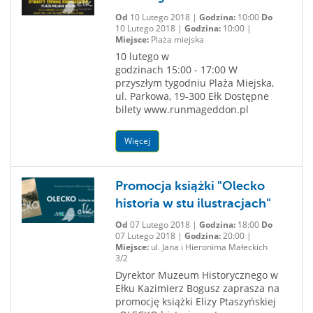
Od
10 Lutego 2018 |
Godzina:
10:00
Do
10 Lutego 2018 |
Godzina:
10:00 |
Miejsce:
Plaża miejska
10 lutego w
godzinach 15:00 - 17:00 W
przyszłym tygodniu Plaża Miejska,
ul. Parkowa, 19-300 Ełk Dostępne
bilety www.runmageddon.pl
Więcej
Promocja książki "Olecko
historia w stu ilustracjach"
Od
07 Lutego 2018 |
Godzina:
18:00
Do
07 Lutego 2018 |
Godzina:
20:00 |
Miejsce:
ul. Jana i Hieronima Małeckich
3/2
Dyrektor Muzeum Historycznego w
Ełku Kazimierz Bogusz zaprasza na
promocję książki Elizy Ptaszyńskiej