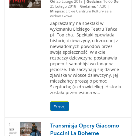
Od
25 Lutego 2018 |
Godzina:
16:00
Do
25 Lutego 2018 |
Godzina:
17:30 |
Miejsce:
Ełckie Centrum Kultury sala
widowiskowa
Zapraszamy na spektakl w
wykonaniu Ełckiego Teatru Tańca
pt. Topicha. Spektakl opowiada
historię dziewczyny, odrzuconej z
niewiadomych powodów przez
swoją społeczność. W akcie
rozpaczy dziewczyna postanawia
popełnić samobójstwo tonąc w
jeziorze. Tak zaczynają się dziwne
zjawiska w wiosce dziewczyny. Jej
mieszkańcy proszą o pomoc
Szeptuchę (uzdrowicielkę). Historia
została przeniesiona w...
Więcej
Transmisja Opery Giacomo
Puccini La Boheme