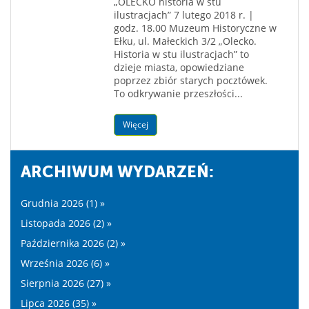
„OLECKO historia w stu
ilustracjach” 7 lutego 2018 r. |
godz. 18.00 Muzeum Historyczne w
Ełku, ul. Małeckich 3/2 „Olecko.
Historia w stu ilustracjach” to
dzieje miasta, opowiedziane
poprzez zbiór starych pocztówek.
To odkrywanie przeszłości...
Więcej
ARCHIWUM WYDARZEŃ:
Grudnia 2026 (1) »
Listopada 2026 (2) »
Października 2026 (2) »
Września 2026 (6) »
Sierpnia 2026 (27) »
Lipca 2026 (35) »