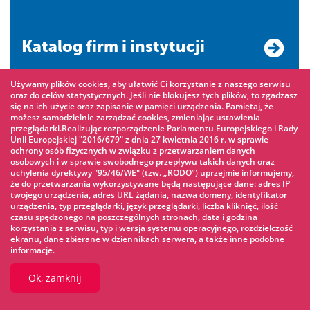
Katalog firm i instytucji
Używamy plików cookies, aby ułatwić Ci korzystanie z naszego serwisu
oraz do celów statystycznych. Jeśli nie blokujesz tych plików, to zgadzasz
Projekty unijne
się na ich użycie oraz zapisanie w pamięci urządzenia. Pamiętaj, że
możesz samodzielnie zarządzać cookies, zmieniając ustawienia
przeglądarki.Realizując rozporządzenie Parlamentu Europejskiego i Rady
Unii Europejskiej "2016/679" z dnia 27 kwietnia 2016 r. w sprawie
ochrony osób fizycznych w związku z przetwarzaniem danych
Sprawdź jakość
osobowych i w sprawie swobodnego przepływu takich danych oraz
uchylenia dyrektywy "95/46/WE" (tzw. „RODO”) uprzejmie informujemy,
powietrza
że do przetwarzania wykorzystywane będą następujące dane: adres IP
twojego urządzenia, adres URL żądania, nazwa domeny, identyfikator
urządzenia, typ przeglądarki, język przeglądarki, liczba kliknięć, ilość
czasu spędzonego na poszczególnych stronach, data i godzina
Oceń pracę Urzędu
korzystania z serwisu, typ i wersja systemu operacyjnego, rozdzielczość
ekranu, dane zbierane w dziennikach serwera, a także inne podobne
Miasta
informacje.
Ok, zamknij
Rewitalizacja