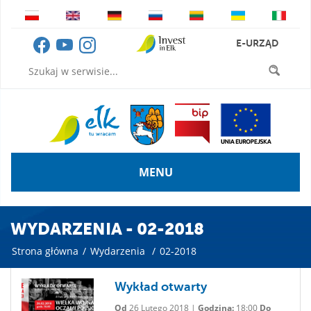
E-URZĄD
MENU
WYDARZENIA - 02-2018
Strona główna
/
Wydarzenia
/
02-2018
Wykład otwarty
Od
26 Lutego 2018 |
Godzina:
18:00
Do