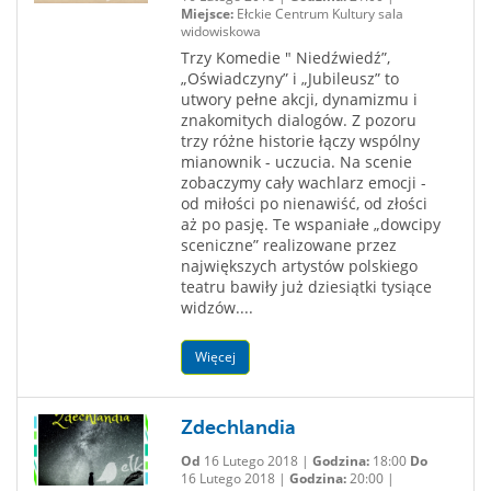
Miejsce:
Ełckie Centrum Kultury sala
widowiskowa
Trzy Komedie " Niedźwiedź”,
„Oświadczyny” i „Jubileusz” to
utwory pełne akcji, dynamizmu i
znakomitych dialogów. Z pozoru
trzy różne historie łączy wspólny
mianownik - uczucia. Na scenie
zobaczymy cały wachlarz emocji -
od miłości po nienawiść, od złości
aż po pasję. Te wspaniałe „dowcipy
sceniczne” realizowane przez
największych artystów polskiego
teatru bawiły już dziesiątki tysiące
widzów....
Więcej
Zdechlandia
Od
16 Lutego 2018 |
Godzina:
18:00
Do
16 Lutego 2018 |
Godzina:
20:00 |