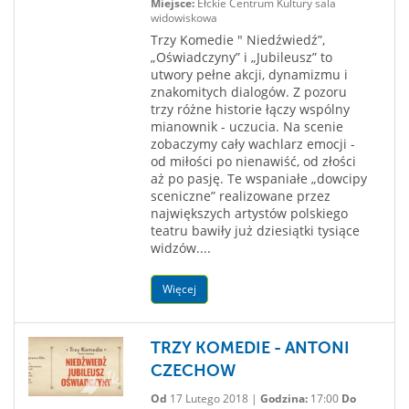
Miejsce:
Ełckie Centrum Kultury sala
widowiskowa
Trzy Komedie " Niedźwiedź”,
„Oświadczyny” i „Jubileusz” to
utwory pełne akcji, dynamizmu i
znakomitych dialogów. Z pozoru
trzy różne historie łączy wspólny
mianownik - uczucia. Na scenie
zobaczymy cały wachlarz emocji -
od miłości po nienawiść, od złości
aż po pasję. Te wspaniałe „dowcipy
sceniczne” realizowane przez
największych artystów polskiego
teatru bawiły już dziesiątki tysiące
widzów....
Więcej
TRZY KOMEDIE - ANTONI
CZECHOW
Od
17 Lutego 2018 |
Godzina:
17:00
Do