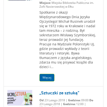
Miejsce:
Miejska Biblioteka Publiczna im.
Zofii Nasierowskiej w Ełku
Spotkanie z okazji
Międzynarodowego Dnia Języka
Ojczystego! Michał Rusinek urodził
się w 1972 roku w Krakowie i nadal
tam mieszka – z rodziną. Był
sekretarzem Wisławy Szymborskiej,
teraz prowadzi Jej fundację.
Pracuje na Wydziale Polonistyki UJ,
gdzie prowadzi wykłady z teorii
literatury i retoryki. Bywa
tłumaczem z języka angielskiego,
zdarza mu się pisywać książki dla
dzieci i...
Więcej
„Sztuczki ze sztuką”
Od
23 Lutego 2018 |
Godzina:
09:00
Do
23 Lutego 2018 |
Godzina:
12:00 |