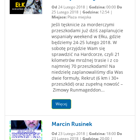
Od
24 Lutego 2018 |
Godzina:
00:00
Do
25 Lutego 2018 |
Godzina:
12:54 |
Miejsce:
Plaża miejska
Jeśli tęsknicie za morderczymi
przeszkodami już dziś zaplanujcie
wspaniały weekend w Ełku, gdzie
będziemy 24-25 lutego 2018. W
sobotę przyjdzie Wam się
sprawdzić na Hardcorze, czyli 21
kilometrów mroźnej trasie i z co
najmniej 70 przeszkodami! Na
niedzielę zaplanowaliśmy dla Was
dwie formuły, Rekrut (6 km i 30+
przeszkód) oraz zupełną nowość –
Zimowy Runmageddon...
Więcej
Marcin Rusinek
Od
23 Lutego 2018 |
Godzina:
18:00
Do
23 Lutego 2018 |
Godzina:
20:00 |