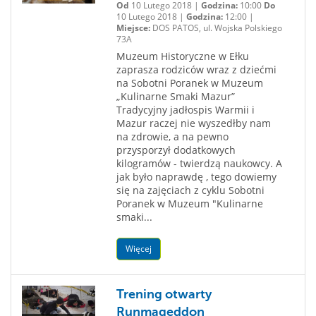
Od
10 Lutego 2018 |
Godzina:
10:00
Do
10 Lutego 2018 |
Godzina:
12:00 |
Miejsce:
DOS PATOS, ul. Wojska Polskiego
73A
Muzeum Historyczne w Ełku
zaprasza rodziców wraz z dziećmi
na Sobotni Poranek w Muzeum
„Kulinarne Smaki Mazur”
Tradycyjny jadłospis Warmii i
Mazur raczej nie wyszedłby nam
na zdrowie, a na pewno
przysporzył dodatkowych
kilogramów - twierdzą naukowcy. A
jak było naprawdę , tego dowiemy
się na zajęciach z cyklu Sobotni
Poranek w Muzeum "Kulinarne
smaki...
Więcej
Trening otwarty
Runmageddon