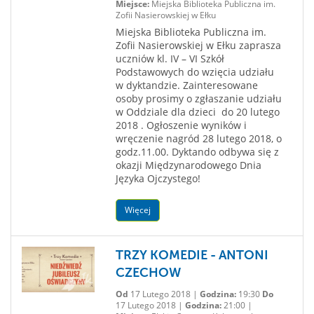
Miejsce:
Miejska Biblioteka Publiczna im.
Zofii Nasierowskiej w Ełku
Miejska Biblioteka Publiczna im.
Zofii Nasierowskiej w Ełku zaprasza
uczniów kl. IV – VI Szkół
Podstawowych do wzięcia udziału
w dyktandzie. Zainteresowane
osoby prosimy o zgłaszanie udziału
w Oddziale dla dzieci do 20 lutego
2018 . Ogłoszenie wyników i
wręczenie nagród 28 lutego 2018, o
godz.11.00. Dyktando odbywa się z
okazji Międzynarodowego Dnia
Języka Ojczystego!
Więcej
TRZY KOMEDIE - ANTONI
CZECHOW
Od
17 Lutego 2018 |
Godzina:
19:30
Do
17 Lutego 2018 |
Godzina:
21:00 |