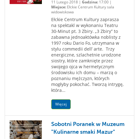
11 Lutego 2018 |
Godzina:
17:00 |
Miejsce:
Ełckie Centrum Kultury sala
widowiskowa
Ełckie Centrum Kultury zaprasza
na spektakl w wykonaniu Teatru
30-Minut pt. 3 Zbiry. „3 Zbiry” to
zabawna jednoaktówka noblisty z
1997 roku Dario Fo, utrzymana w
stylu commedii dell’ arte. Trzy
energiczne, szlachetnie urodzone
siostry, które zamknięte przez
swojego ojca w hermetycznym
środowisku ich domu – marzą o
poznaniu mężczyzn, których
mogłyby pokochać. Tworzą intrygę,
która...
Więcej
Sobotni Poranek w Muzeum
"Kulinarne smaki Mazur"