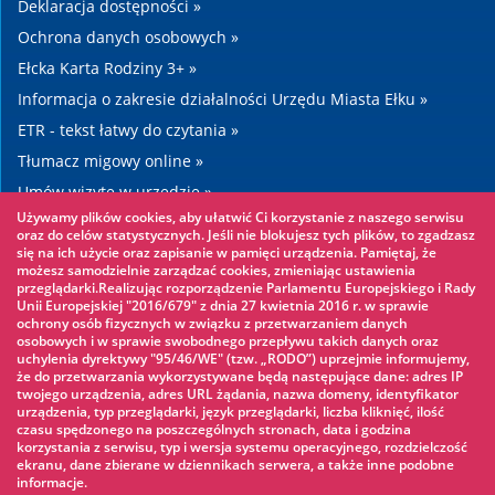
Deklaracja dostępności »
Ochrona danych osobowych »
Ełcka Karta Rodziny 3+ »
Informacja o zakresie działalności Urzędu Miasta Ełku »
ETR - tekst łatwy do czytania »
Tłumacz migowy online »
Umów wizytę w urzędzie »
Używamy plików cookies, aby ułatwić Ci korzystanie z naszego serwisu
Drogi »
oraz do celów statystycznych. Jeśli nie blokujesz tych plików, to zgadzasz
się na ich użycie oraz zapisanie w pamięci urządzenia. Pamiętaj, że
możesz samodzielnie zarządzać cookies, zmieniając ustawienia
Warto zobaczyć
przeglądarki.Realizując rozporządzenie Parlamentu Europejskiego i Rady
Unii Europejskiej "2016/679" z dnia 27 kwietnia 2016 r. w sprawie
ochrony osób fizycznych w związku z przetwarzaniem danych
Park linowy »
osobowych i w sprawie swobodnego przepływu takich danych oraz
uchylenia dyrektywy "95/46/WE" (tzw. „RODO”) uprzejmie informujemy,
Park Wodny »
że do przetwarzania wykorzystywane będą następujące dane: adres IP
Lodowisko »
twojego urządzenia, adres URL żądania, nazwa domeny, identyfikator
urządzenia, typ przeglądarki, język przeglądarki, liczba kliknięć, ilość
KINOECK »
czasu spędzonego na poszczególnych stronach, data i godzina
korzystania z serwisu, typ i wersja systemu operacyjnego, rozdzielczość
Muzeum »
ekranu, dane zbierane w dziennikach serwera, a także inne podobne
informacje.