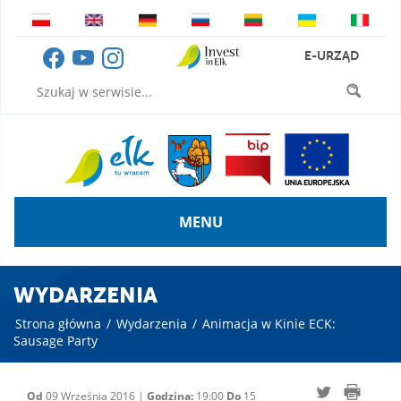
E-URZĄD
MENU
WYDARZENIA
Strona główna
/
Wydarzenia
/
Animacja w Kinie ECK:
Sausage Party
Od
09 Września 2016 |
Godzina:
19:00
Do
15