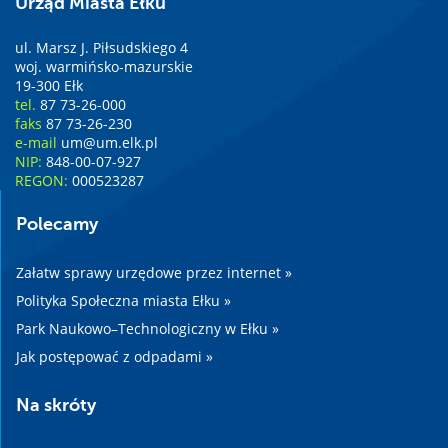
Urząd Miasta Ełku
ul. Marsz J. Piłsudskiego 4
woj. warmińsko-mazurskie
19-300 Ełk
tel.
87 73-26-000
faks
87 73-26-230
e-mail
um@um.elk.pl
NIP:
848-00-07-927
REGON:
000523287
Polecamy
Załatw sprawy urzędowe przez internet »
Polityka Społeczna miasta Ełku »
Park Naukowo–Technologiczny w Ełku »
Jak postępować z odpadami »
Na skróty