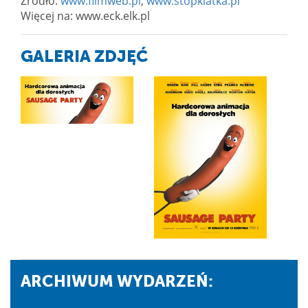
Źródło:
www.filmweb.pl
,
www.stopklatka.pl
Więcej na: www.eck.elk.pl
GALERIA ZDJĘĆ
ARCHIWUM WYDARZEŃ: