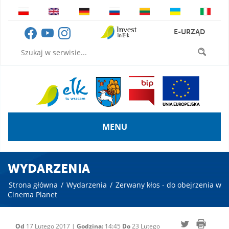
E-URZĄD
MENU
WYDARZENIA
Strona główna
/
Wydarzenia
/
Zerwany kłos - do obejrzenia w
Cinema Planet
Od
17 Lutego 2017 |
Godzina:
14:45
Do
23 Lutego