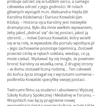
próbuje zatrzeć się w ludzkim sercu, a samego
człowieka odrzeć z jego godności. W rolach
głównych wystąpili m.in. Aleksandra Hejda (bł.
Karolina Kózkówna) i Dariusz Kowalski (Jan
Kózka). – Historia ojca Karoliny jest niezwykle
dramatyczna. Było dla mnie wielkim wyzwaniem,
żeby jakoś „dobrać się” do tej postaci, jakoś ją
obronić… - mówi Dariusz Kowalski, który wcielił
się w tę rolę, w wywiadzie dla portalu wpolityce.pl
– Jego zachowanie pozostaje tajemnicą. Zostawił
przecież córkę w rękach sołdata, wiedząc, co ją
może czekać. Wydawać by się mogło, że powinien
bronić Karoliny za wszelką cenę. Z drugiej strony
– w domu zostawił liczną rodzinę… Ten człowiek
do końca życia zmagał się z wyrzutami sumienia –
podkreśla Kowalski specyfikę swojej postaci.
Twórcami filmu są studenci i absolwenci Wyższej
Szkoły Kultury Społecznej i Medialnej w Toruniu. –
Wszystkich nas łączy pragnienie nowej
ewangelizacji świata poprzez kulturę, w tym także