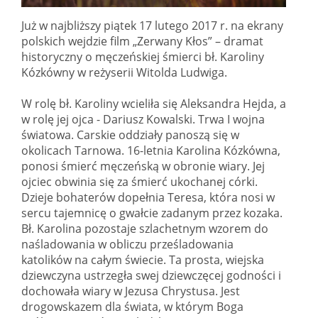
Już w najbliższy piątek 17 lutego 2017 r. na ekrany
polskich wejdzie film „Zerwany Kłos” – dramat
historyczny o męczeńskiej śmierci bł. Karoliny
Kózkówny w reżyserii Witolda Ludwiga.
W rolę bł. Karoliny wcieliła się Aleksandra Hejda, a
w rolę jej ojca - Dariusz Kowalski. Trwa I wojna
światowa. Carskie oddziały panoszą się w
okolicach Tarnowa. 16-letnia Karolina Kózkówna,
ponosi śmierć męczeńską w obronie wiary. Jej
ojciec obwinia się za śmierć ukochanej córki.
Dzieje bohaterów dopełnia Teresa, która nosi w
sercu tajemnicę o gwałcie zadanym przez kozaka.
Bł. Karolina pozostaje szlachetnym wzorem do
naśladowania w obliczu prześladowania
katolików na całym świecie. Ta prosta, wiejska
dziewczyna ustrzegła swej dziewczęcej godności i
dochowała wiary w Jezusa Chrystusa. Jest
drogowskazem dla świata, w którym Boga