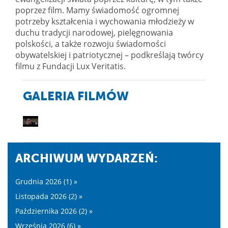
poprzez film. Mamy świadomość ogromnej
potrzeby kształcenia i wychowania młodzieży w
duchu tradycji narodowej, pielęgnowania
polskości, a także rozwoju świadomości
obywatelskiej i patriotycznej – podkreślają twórcy
filmu z Fundacji Lux Veritatis.
GALERIA FILMÓW
ARCHIWUM WYDARZEŃ:
Grudnia 2026 (1) »
Listopada 2026 (2) »
Października 2026 (2) »
Września 2026 (6) »