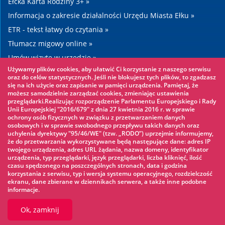
Ełcka Karta Rodziny 3+ »
Informacja o zakresie działalności Urzędu Miasta Ełku »
ETR - tekst łatwy do czytania »
Tłumacz migowy online »
Umów wizytę w urzędzie »
Używamy plików cookies, aby ułatwić Ci korzystanie z naszego serwisu
Drogi »
oraz do celów statystycznych. Jeśli nie blokujesz tych plików, to zgadzasz
się na ich użycie oraz zapisanie w pamięci urządzenia. Pamiętaj, że
możesz samodzielnie zarządzać cookies, zmieniając ustawienia
Warto zobaczyć
przeglądarki.Realizując rozporządzenie Parlamentu Europejskiego i Rady
Unii Europejskiej "2016/679" z dnia 27 kwietnia 2016 r. w sprawie
ochrony osób fizycznych w związku z przetwarzaniem danych
Park linowy »
osobowych i w sprawie swobodnego przepływu takich danych oraz
uchylenia dyrektywy "95/46/WE" (tzw. „RODO”) uprzejmie informujemy,
Park Wodny »
że do przetwarzania wykorzystywane będą następujące dane: adres IP
Lodowisko »
twojego urządzenia, adres URL żądania, nazwa domeny, identyfikator
urządzenia, typ przeglądarki, język przeglądarki, liczba kliknięć, ilość
KINOECK »
czasu spędzonego na poszczególnych stronach, data i godzina
korzystania z serwisu, typ i wersja systemu operacyjnego, rozdzielczość
Muzeum »
ekranu, dane zbierane w dziennikach serwera, a także inne podobne
informacje.
Ok, zamknij
© 2026 UM Ełk