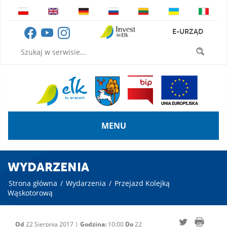
E-URZĄD
MENU
WYDARZENIA
Strona główna
/
Wydarzenia
/
Przejazd Kolejką
Wąskotorową
Od
22 Sierpnia 2017 |
Godzina:
10:00
Do
22