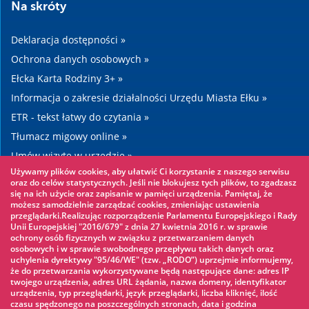
Na skróty
Deklaracja dostępności »
Ochrona danych osobowych »
Ełcka Karta Rodziny 3+ »
Informacja o zakresie działalności Urzędu Miasta Ełku »
ETR - tekst łatwy do czytania »
Tłumacz migowy online »
Umów wizytę w urzędzie »
Używamy plików cookies, aby ułatwić Ci korzystanie z naszego serwisu
Drogi »
oraz do celów statystycznych. Jeśli nie blokujesz tych plików, to zgadzasz
się na ich użycie oraz zapisanie w pamięci urządzenia. Pamiętaj, że
możesz samodzielnie zarządzać cookies, zmieniając ustawienia
Warto zobaczyć
przeglądarki.Realizując rozporządzenie Parlamentu Europejskiego i Rady
Unii Europejskiej "2016/679" z dnia 27 kwietnia 2016 r. w sprawie
ochrony osób fizycznych w związku z przetwarzaniem danych
Park linowy »
osobowych i w sprawie swobodnego przepływu takich danych oraz
uchylenia dyrektywy "95/46/WE" (tzw. „RODO”) uprzejmie informujemy,
Park Wodny »
że do przetwarzania wykorzystywane będą następujące dane: adres IP
Lodowisko »
twojego urządzenia, adres URL żądania, nazwa domeny, identyfikator
urządzenia, typ przeglądarki, język przeglądarki, liczba kliknięć, ilość
KINOECK »
czasu spędzonego na poszczególnych stronach, data i godzina