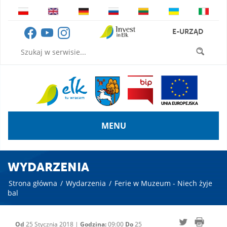
E-URZĄD
MENU
WYDARZENIA
Strona główna
/
Wydarzenia
/
Ferie w Muzeum - Niech żyje
bal
Od
25 Stycznia 2018 |
Godzina:
09:00
Do
25