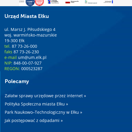
Urząd Miasta Ełku
ul. Marsz J. Piłsudskiego 4
woj. warmińsko-mazurskie
19-300 Ełk
tel.
87 73-26-000
faks
87 73-26-230
e-mail
um@um.elk.pl
NIP:
848-00-07-927
REGON:
000523287
Polecamy
Załatw sprawy urzędowe przez internet »
Polityka Społeczna miasta Ełku »
Park Naukowo–Technologiczny w Ełku »
Jak postępować z odpadami »