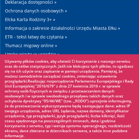
Deklaracja dostępności »
Ochrona danych osobowych »
Ełcka Karta Rodziny 3+ »
Informacja o zakresie działalności Urzędu Miasta Ełku »
ETR - tekst łatwy do czytania »
Tłumacz migowy online »
Umów wizytę w urzędzie »
Używamy plików cookies, aby ułatwić Ci korzystanie z naszego serwisu
Drogi »
oraz do celów statystycznych. Jeśli nie blokujesz tych plików, to zgadzasz
się na ich użycie oraz zapisanie w pamięci urządzenia. Pamiętaj, że
możesz samodzielnie zarządzać cookies, zmieniając ustawienia
Warto zobaczyć
przeglądarki.Realizując rozporządzenie Parlamentu Europejskiego i Rady
Unii Europejskiej "2016/679" z dnia 27 kwietnia 2016 r. w sprawie
ochrony osób fizycznych w związku z przetwarzaniem danych
Park linowy »
osobowych i w sprawie swobodnego przepływu takich danych oraz
uchylenia dyrektywy "95/46/WE" (tzw. „RODO”) uprzejmie informujemy,
Park Wodny »
że do przetwarzania wykorzystywane będą następujące dane: adres IP
Lodowisko »
twojego urządzenia, adres URL żądania, nazwa domeny, identyfikator
urządzenia, typ przeglądarki, język przeglądarki, liczba kliknięć, ilość
KINOECK »
czasu spędzonego na poszczególnych stronach, data i godzina
korzystania z serwisu, typ i wersja systemu operacyjnego, rozdzielczość
Muzeum »
ekranu, dane zbierane w dziennikach serwera, a także inne podobne
informacje.