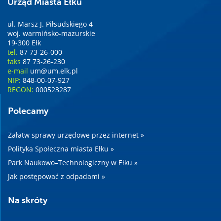
Urząd Miasta Ełku
ul. Marsz J. Piłsudskiego 4
woj. warmińsko-mazurskie
19-300 Ełk
tel.
87 73-26-000
faks
87 73-26-230
e-mail
um@um.elk.pl
NIP:
848-00-07-927
REGON:
000523287
Polecamy
Załatw sprawy urzędowe przez internet »
Polityka Społeczna miasta Ełku »
Park Naukowo–Technologiczny w Ełku »
Jak postępować z odpadami »
Na skróty