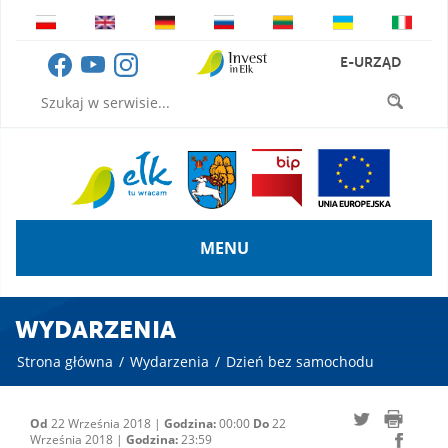
E-URZĄD
MENU
WYDARZENIA
Strona główna
/
Wydarzenia
/
Dzień bez samochodu
Od
22 Września 2018 |
Godzina:
00:00
Do
22
Września 2018 |
Godzina:
23:59