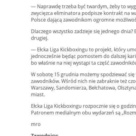
— Naprawdę trzeba być twardym, żeby to wygra
zwycięzca eliminatora podpisze kontrakt na wa
Polsce dającą zawodnikom ogromne możliwoś
Dlaczego wszystko zadzieje się jednego dnia? B
drugiej.
— Ełcka Liga Kickboxingu to projekt, który u
jednocześnie będąc pomostem do dalszej karier
bo właśnie na niej wystąpi ta część zawodników
W sobotę 15 grudnia możemy spodziewać się 
zawodników. Wśród nich nie zabraknie też czo
Warszawy, Sandomierza, Bełchatowa, Olsztyna, 
miast.
Ełcka Liga Kickboxingu rozpocznie się o godzi
Patronem medialnym obu wydarzeń są „Rozmai
mro
Zawodnicy: