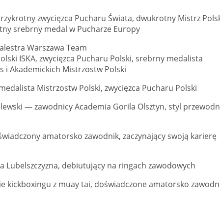
rzykrotny zwycięzca Pucharu Świata, dwukrotny Mistrz Polsk
otny srebrny medal w Pucharze Europy
, Palestra Warszawa Team
lski ISKA, zwycięzca Pucharu Polski, srebrny medalista
 i Akademickich Mistrzostw Polski
edalista Mistrzostw Polski, zwycięzca Pucharu Polski
ilewski — zawodnicy Academia Gorila Olsztyn, styl przewodn
świadczony amatorsko zawodnik, zaczynający swoją karierę
a Lubelszczyzna, debiutujący na ringach zawodowych
enie kickboxingu z muay tai, doświadczone amatorsko zawodni