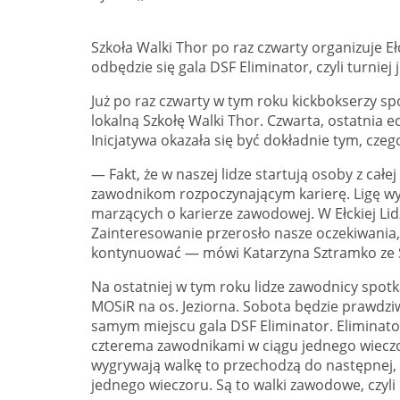
Szkoła Walki Thor po raz czwarty organizuje 
odbędzie się gala DSF Eliminator, czyli turniej
Już po raz czwarty w tym roku kickbokserzy spo
lokalną Szkołę Walki Thor. Czwarta, ostatnia 
Inicjatywa okazała się być dokładnie tym, cze
— Fakt, że w naszej lidze startują osoby z całe
zawodnikom rozpoczynającym karierę. Ligę wy
marzących o karierze zawodowej. W Ełckiej Lid
Zainteresowanie przerosło nasze oczekiwania,
kontynuować — mówi Katarzyna Sztramko ze S
Na ostatniej w tym roku lidze zawodnicy spot
MOSiR na os. Jeziorna. Sobota będzie prawdzi
samym miejscu gala DSF Eliminator. Eliminato
czterema zawodnikami w ciągu jednego wieczoru
wygrywają walkę to przechodzą do następnej, a
jednego wieczoru. Są to walki zawodowe, czyli