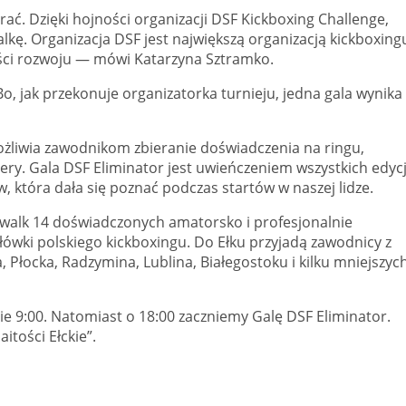
ć. Dzięki hojności organizacji DSF Kickboxing Challenge,
lkę. Organizacja DSF jest największą organizacją kickboxing
ci rozwoju — mówi Katarzyna Sztramko.
o, jak przekonuje organizatorka turnieju, jedna gala wynika 
możliwia zawodnikom zbieranie doświadczenia na ringu,
y. Gala DSF Eliminator jest uwieńczeniem wszystkich edycji 
, która dała się poznać podczas startów w naszej lidze.
walk 14 doświadczonych amatorsko i profesjonalnie
łówki polskiego kickboxingu. Do Ełku przyjadą zawodnicy z
Płocka, Radzymina, Lublina, Białegostoku i kilku mniejszyc
nie 9:00. Natomiast o 18:00 zaczniemy Galę DSF Eliminator.
tości Ełckie”.