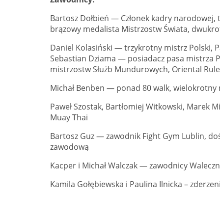
Bartosz Dołbień — Członek kadry narodowej, t
brązowy medalista Mistrzostw Świata, dwukr
Daniel Kolasiński — trzykrotny mistrz Polski
Sebastian Dziama — posiadacz pasa mistrza Po
mistrzostw Służb Mundurowych, Oriental Rules
Michał Benben — ponad 80 walk, wielokrotny m
Paweł Szostak, Bartłomiej Witkowski, Marek M
Muay Thai
Bartosz Guz — zawodnik Fight Gym Lublin, do
zawodową
Kacper i Michał Walczak — zawodnicy Waleczn
Kamila Gołębiewska i Paulina Ilnicka – zderz