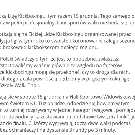
Ełcką Ligę Kickboxingu, tym razem 15 grudnia. Tego samego d
 już w pełni profesjonalny. Fani sportów walki nie będą się nu
tkają się na Ełckiej Lidze Kickboxingu organizowanej przez
edycja ligi w tym roku to swoiste ukoronowanie całego sezonu
go brakowało kickbokserom z całego regionu.
j Polski świadczy o tym, że jest to potrzebne, zwłaszcza
startowaliśmy właśnie głównie ze względu na fajterów
ze Kickboxingu mogą się przekonać, czy to droga dla nich.
 dlatego z całą pewnością będziemy w przyszłym roku ligę
zkoły Walki Thor.
kają się w sobotę 15 grudnia na Hali Sportowo-Widowiskowe
wym świętem K1. Tuż po lidze, odbędzie się bowiem w tym
r to turniej rozgrywany w jednej kategorii wagowej, pomięd
. Zawodnicy są zestawiani na podstawie tzw. „drabinki”, je
ż do finału. Ci którzy wygrywają, toczą dwie walki podczas
 bez ochraniaczy i na dystansie 3 rundy po 3 minuty.