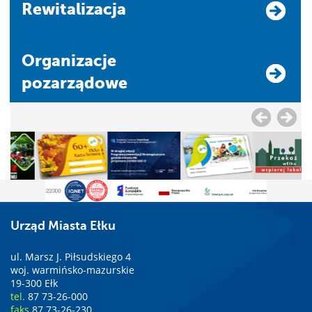
Rewitalizacja
Organizacje
pozarządowe
Urząd Miasta Ełku
ul. Marsz J. Piłsudskiego 4
woj. warmińsko-mazurskie
19-300 Ełk
tel.
87 73-26-000
faks
87 73-26-230