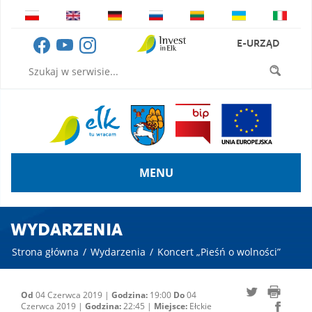
E-URZĄD
MENU
WYDARZENIA
Strona główna
/
Wydarzenia
/
Koncert „Pieśń o wolności”
Od
04 Czerwca 2019 |
Godzina:
19:00
Do
04
Czerwca 2019 |
Godzina:
22:45 |
Miejsce:
Ełckie