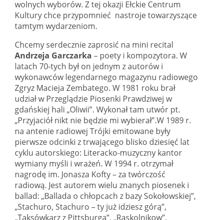
wolnych wyborów. Z tej okazji Ełckie Centrum
Kultury chce przypomnieć nastroje towarzyszące
tamtym wydarzeniom.
Chcemy serdecznie zaprosić na mini recital
Andrzeja Garczarka
– poety i kompozytora. W
latach 70-tych był on jednym z autorów i
wykonawców legendarnego magazynu radiowego
Zgryz Macieja Zembatego. W 1981 roku brał
udział w Przeglądzie Piosenki Prawdziwej w
gdańskiej hali „Oliwii”. Wykonał tam utwór pt.
„Przyjaciół nikt nie będzie mi wybierał”.W 1989 r.
na antenie radiowej Trójki emitowane były
pierwsze odcinki z trwającego blisko dziesięć lat
cyklu autorskiego: Literacko-muzyczny kantor
wymiany myśli i wrażeń. W 1994 r. otrzymał
nagrodę im. Jonasza Kofty – za twórczość
radiową. Jest autorem wielu znanych piosenek i
ballad: „Ballada o chłopcach z bazy Sokołowskiej”,
„Stachuro, Stachuro – ty już idziesz górą”,
„Taksówkarz z Pittsburga”, „Raskolnikow”.