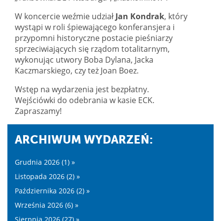
W koncercie weźmie udział
Jan Kondrak
, który
wystąpi w roli śpiewającego konferansjera i
przypomni historyczne postacie pieśniarzy
sprzeciwiających się rządom totalitarnym,
wykonując utwory Boba Dylana, Jacka
Kaczmarskiego, czy też Joan Boez.
Wstęp na wydarzenia jest bezpłatny.
Wejściówki do odebrania w kasie ECK.
Zapraszamy!
ARCHIWUM WYDARZEŃ:
Grudnia 2026 (1) »
Listopada 2026 (2) »
Października 2026 (2) »
Września 2026 (6) »
Sierpnia 2026 (27) »