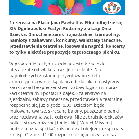
1 czerwca na Placu Jana Pawła II w Ełku odbędzie się
XIV Ogólnopolski Festyn Rodzinny z okazji Dnia
Dziecka. Dmuchane zamki i zjeżdżalnie, trampoliny,
namioty z zabawami, konkursy, warsztaty taneczne,
przedstawienia teatralne, losowania nagród, koncerty
to tylko niektóre propozycje tegorocznego pikniku.
W programie festynu każdy uczestnik znajdzie
niezależnie od wieku atrakcje dla siebie. Dla
najmłodszych zostanie przygotowana strefa
animacyjna, a w niej kącik przedszkolaka i plastyczny,
kącik zasad bezpieczeństwa i zabaw logicznych oraz
kącik teatralny i postaci z bajek. Szaleństwo na
zjeżdżalni, zabawy taneczne, przedstawienia teatralne
rozpoczną się już o godz. 8.30. Dzieciom będą
malowane twarze, skręcane balony, puszczane bańki
oraz rozdawana wata cukrowa. Nie zabraknie pokazów
policji, straży pożarnej i miejskiej. W Alei Misyjnej
będzie można spotkać misjonarzy i obejrzeć eksponaty
z misji. O godz. 11.00 rozpocznie się uroczysta msza