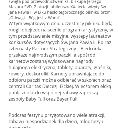
święta pod przewodnictwem ks. biskupa Jerzego
Mazura SVD. Z okazji jubileuszu XX- lecia wizyty Św.
Jana Pawła II w Ełku hasło tegorocznego pikniku brzmi
„Odwagi - Bóg jest z Wami”.
W tym wyjątkowym dniu uczestnicy pikniku będą
mogli obejrzeć na scenie program artystyczny, w
tym przedstawienie misyjne, występy laureatów
konkursów dotyczących Św. Jana Pawła II. Po raz
czternasty Partner Strategiczny – Biedronka
przekaże najmłodszym paczki, a spośród
karnetów zostaną wylosowane nagrody:
hulajnoga elektryczna, tablety, aparaty, głośniki,
rowery, deskorolki. Karnety uprawniające do
odbioru paczki można odbierać w szkołach oraz
centrali Caritas Diecezji Ełckiej. Wieczorem ełcką
publiczność do wspólnej zabawy zaproszą
zespoły Baby Full oraz Bayer Full.
Podczas festynu przygotowano wiele atrakcji,
zabaw i niespodzianek dla dzieci, młodzieży i
dorosłych: