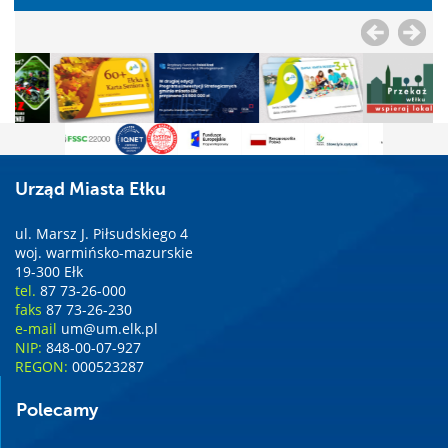
Urząd Miasta Ełku
ul. Marsz J. Piłsudskiego 4
woj. warmińsko-mazurskie
19-300 Ełk
tel.
87 73-26-000
faks
87 73-26-230
e-mail
um@um.elk.pl
NIP:
848-00-07-927
REGON:
000523287
Polecamy