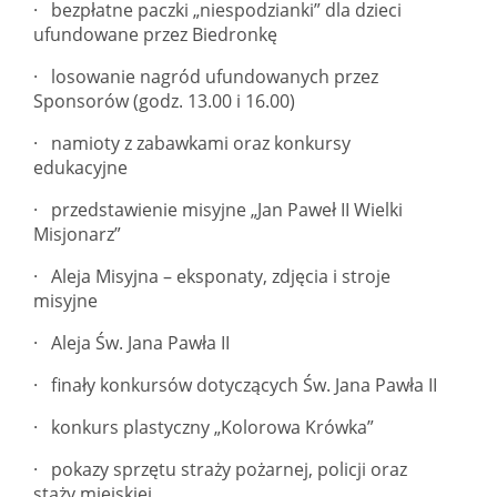
· bezpłatne paczki „niespodzianki” dla dzieci
ufundowane przez Biedronkę
· losowanie nagród ufundowanych przez
Sponsorów (godz. 13.00 i 16.00)
· namioty z zabawkami oraz konkursy
edukacyjne
· przedstawienie misyjne „Jan Paweł II Wielki
Misjonarz”
· Aleja Misyjna – eksponaty, zdjęcia i stroje
misyjne
· Aleja Św. Jana Pawła II
· finały konkursów dotyczących Św. Jana Pawła II
· konkurs plastyczny „Kolorowa Krówka”
· pokazy sprzętu straży pożarnej, policji oraz
staży miejskiej