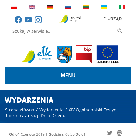
E-URZĄD
MENU
WYDARZENIA
Strona główna
/
Wydarzenia
/
XIV Ogólnopolski Festyn
Rodzinny z okazji Dnia Dziecka
Od
01 Czerwca 2019 |
Godzina:
08:30
Do
01