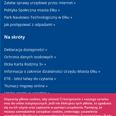
Załatw sprawy urzędowe przez internet »
Polityka Społeczna miasta Ełku »
Park Naukowo–Technologiczny w Ełku »
Jak postępować z odpadami »
Na skróty
Deklaracja dostępności »
Ochrona danych osobowych »
Ełcka Karta Rodziny 3+ »
Informacja o zakresie działalności Urzędu Miasta Ełku »
ETR - tekst łatwy do czytania »
Tłumacz migowy online »
Umów wizytę w urzędzie »
Używamy plików cookies, aby ułatwić Ci korzystanie z naszego serwisu
Drogi »
oraz do celów statystycznych. Jeśli nie blokujesz tych plików, to zgadzasz
się na ich użycie oraz zapisanie w pamięci urządzenia. Pamiętaj, że
możesz samodzielnie zarządzać cookies, zmieniając ustawienia
Warto zobaczyć
przeglądarki.Realizując rozporządzenie Parlamentu Europejskiego i Rady