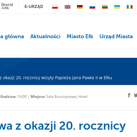
E-URZĄD
na główna
Aktualności
Miasto Ełk
Urząd Miasta
okazji 20. rocznicy wizyty Papieża Jana Pawła II w Ełku
|
Godzina:
14:00 |
Miejsce:
Sala Bursztynowa, Hotel
a z okazji 20. rocznicy