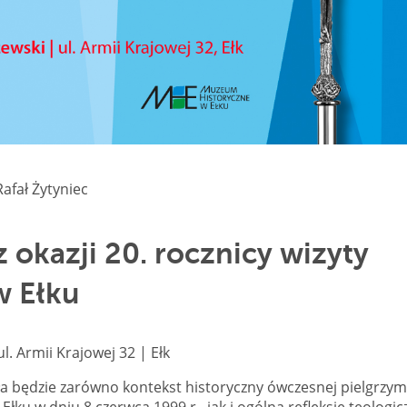
afał Żytyniec
okazji 20. rocznicy wizyty
w Ełku
l. Armii Krajowej 32 | Ełk
 będzie zarówno kontekst historyczny ówczesnej pielgrzym
 Ełku w dniu 8 czerwca 1999 r., jak i ogólną refleksję teologic