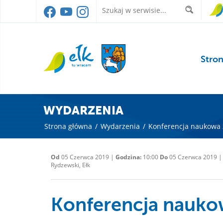
Stro
WYDARZENIA
Strona główna
/
Wydarzenia
/
Konferencja naukowa z 
Od
05 Czerwca 2019 |
Godzina:
10:00
Do
05 Czerwca 2019 
Rydzewski, Ełk
Konferencja naukow