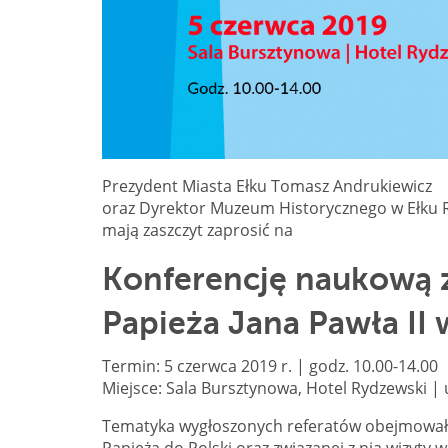
Prezydent Miasta Ełku Tomasz Andrukiewicz
oraz Dyrektor Muzeum Historycznego w Ełku R
mają zaszczyt zaprosić na
Konferencję naukową z 
Papieża Jana Pawła II 
Termin: 5 czerwca 2019 r. | godz. 10.00-14.00
Miejsce: Sala Bursztynowa, Hotel Rydzewski | u
Tematyka wygłoszonych referatów obejmowała
Papieża do Polski oraz związanej z nią wizyty w