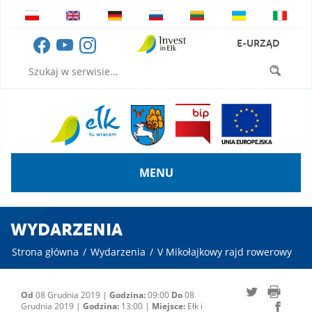
E-URZĄD
MENU
WYDARZENIA
Strona główna
/
Wydarzenia
/
V Mikołajkowy rajd rowerowy
Od
08 Grudnia 2019 |
Godzina:
09:00
Do
08
Grudnia 2019 |
Godzina:
13:00 |
Miejsce:
Ełk i