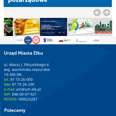
Urząd Miasta Ełku
ul. Marsz J. Piłsudskiego 4
woj. warmińsko-mazurskie
19-300 Ełk
tel.
87 73-26-000
faks
87 73-26-230
e-mail
um@um.elk.pl
NIP:
848-00-07-927
REGON:
000523287
Polecamy