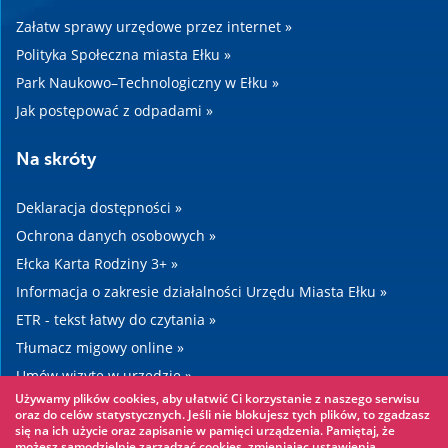
Załatw sprawy urzędowe przez internet »
Polityka Społeczna miasta Ełku »
Park Naukowo–Technologiczny w Ełku »
Jak postępować z odpadami »
Na skróty
Deklaracja dostępności »
Ochrona danych osobowych »
Ełcka Karta Rodziny 3+ »
Informacja o zakresie działalności Urzędu Miasta Ełku »
ETR - tekst łatwy do czytania »
Tłumacz migowy online »
Umów wizytę w urzędzie »
Używamy plików cookies, aby ułatwić Ci korzystanie z naszego serwisu
Drogi »
oraz do celów statystycznych. Jeśli nie blokujesz tych plików, to zgadzasz
się na ich użycie oraz zapisanie w pamięci urządzenia. Pamiętaj, że
możesz samodzielnie zarządzać cookies, zmieniając ustawienia