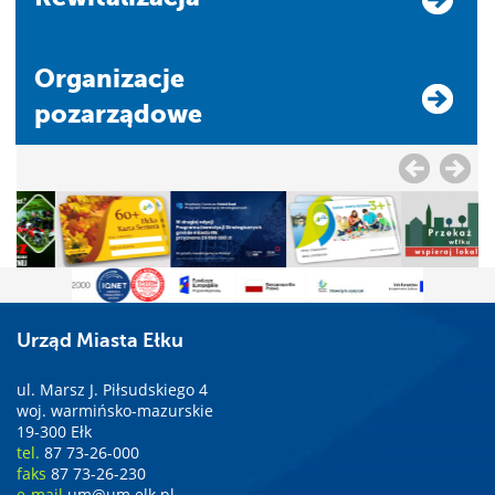
Organizacje
pozarządowe
Urząd Miasta Ełku
ul. Marsz J. Piłsudskiego 4
woj. warmińsko-mazurskie
19-300 Ełk
tel.
87 73-26-000
faks
87 73-26-230
e-mail
um@um.elk.pl