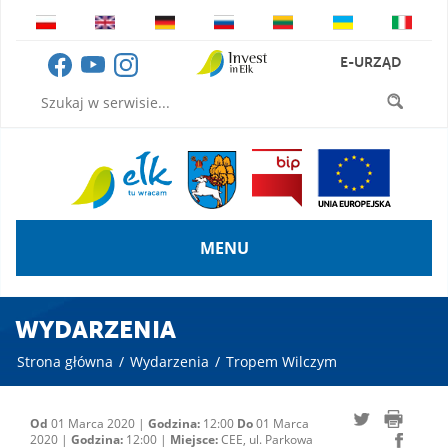
E-URZĄD
MENU
WYDARZENIA
Strona główna
/
Wydarzenia
/
Tropem Wilczym
Od
01 Marca 2020 |
Godzina:
12:00
Do
01 Marca
2020 |
Godzina:
12:00 |
Miejsce:
CEE, ul. Parkowa