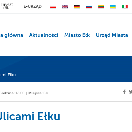
E-URZĄD
na główna
Aktualności
Miasto Ełk
Urząd Miasta
ami Ełku
Godzina:
18:00 |
Miejsce:
Ełk
licami Ełku