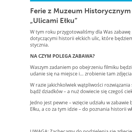
Ferie z Muzeum Historycznym
„Ulicami Ełku”
W tym roku przygotowaliśmy dla Was zabawę z 
dotyczącymi historii ełckich ulic, które będz
stycznia.
NA CZYM POLEGA ZABAWA?
Waszym zadaniem po obejrzeniu filmiku będzie
udanie się na miejsce i… zrobienie tam zdjęcia
W razie jakichkolwiek wątpliwości rozwiązania 
bądź dziadków – a nuż dowiecie się czegoś ci
Jedno jest pewne – wzięcie udziału w zabawie
Ełku, a co za tym idzie – do poznania historii 
UWAGA: Zachęcamy do podzielenia się zdjęcie