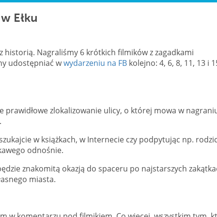
 w Ełku
historią. Nagraliśmy 6 krótkich filmików z zagadkami
iemy udostępniać w
wydarzeniu na FB
kolejno: 4, 6, 8, 11, 13 i 1
 prawidłowe zlokalizowanie ulicy, o której mowa w nagrani
.
szukajcie w książkach, w Internecie czy podpytując np. rodz
ekawego odnośnie.
 będzie znakomitą okazją do spaceru po najstarszych zakątk
własnego miasta.
m w komentarzu pod filmikiem. Co więcej, wszystkim tym, k