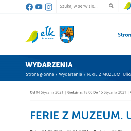
Stro
WYDARZENIA
Strona główna
/
Wydarzenia
/
FERIE Z MUZEUM. Ulic
Od
04 Stycznia 2021 |
Godzina:
18:00
Do
15 Stycznia 2021 |
FERIE Z MUZEUM. U