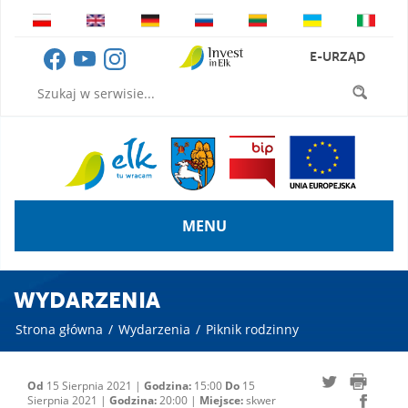
E-URZĄD
MENU
WYDARZENIA
Strona główna
/
Wydarzenia
/
Piknik rodzinny
Od
15 Sierpnia 2021 |
Godzina:
15:00
Do
15
Sierpnia 2021 |
Godzina:
20:00 |
Miejsce:
skwer