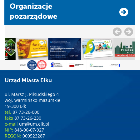
Organizacje
pozarządowe
Urząd Miasta Ełku
ul. Marsz J. Piłsudskiego 4
woj. warmińsko-mazurskie
19-300 Ełk
tel.
87 73-26-000
faks
87 73-26-230
e-mail
um@um.elk.pl
NIP:
848-00-07-927
REGON:
000523287